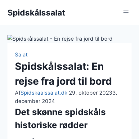
Fortsæt
Spidskålssalat
til
indhold
Salat
Spidskålssalat: En
rejse fra jord til bord
Af
Spidskaalssalat.dk
29. oktober 2023
3.
december 2024
Det skønne spidskåls
historiske rødder