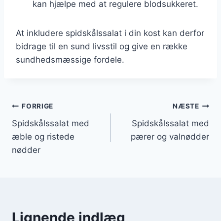
kan hjælpe med at regulere blodsukkeret.
At inkludere spidskålssalat i din kost kan derfor
bidrage til en sund livsstil og give en række
sundhedsmæssige fordele.
Indlægsnavigation
FORRIGE
NÆSTE
Spidskålssalat med
Spidskålssalat med
æble og ristede
pærer og valnødder
nødder
Lignende indlæg