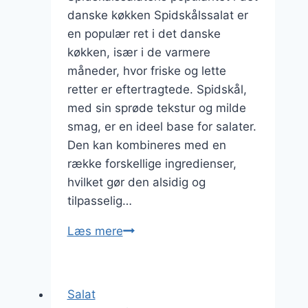
danske køkken Spidskålssalat er
en populær ret i det danske
køkken, især i de varmere
måneder, hvor friske og lette
retter er eftertragtede. Spidskål,
med sin sprøde tekstur og milde
smag, er en ideel base for salater.
Den kan kombineres med en
række forskellige ingredienser,
hvilket gør den alsidig og
tilpasselig…
Spidskålssalat
Læs mere
med
kylling
og
Salat
rejer