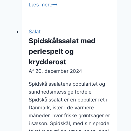
Spidskålssalat
Læs mere
med
risnudler
og
Salat
grøntsager
Spidskålssalat med
perlespelt og
krydderost
Af
20. december 2024
Spidskålssalatens popularitet og
sundhedsmæssige fordele
Spidskålssalat er en populær ret i
Danmark, især i de varmere
måneder, hvor friske grøntsager er
i sæson. Spidskål, med sin sprøde