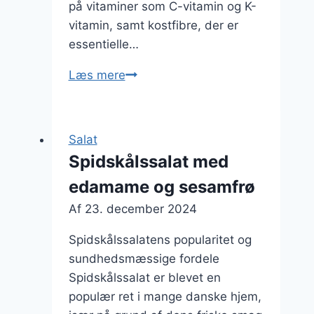
på vitaminer som C-vitamin og K-
vitamin, samt kostfibre, der er
essentielle…
Spidskålssalat
Læs mere
med
oliven
og
Salat
avocado
Spidskålssalat med
edamame og sesamfrø
Af
23. december 2024
Spidskålssalatens popularitet og
sundhedsmæssige fordele
Spidskålssalat er blevet en
populær ret i mange danske hjem,