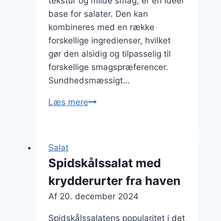
tekstur og milde smag, er en ideel
base for salater. Den kan
kombineres med en række
forskellige ingredienser, hvilket
gør den alsidig og tilpasselig til
forskellige smagspræferencer.
Sundhedsmæssigt…
Spidskålssalat
Læs mere
med
perlespelt
og
Salat
krydderost
Spidskålssalat med
krydderurter fra haven
Af
20. december 2024
Spidskålssalatens popularitet i det