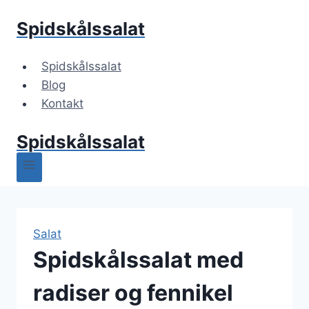
Fortsæt
Spidskålssalat
til
indhold
Spidskålssalat
Blog
Kontakt
Spidskålssalat
Salat
Spidskålssalat med
radiser og fennikel