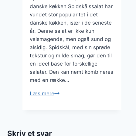
danske køkken Spidskålssalat har
vundet stor popularitet i det
danske køkken, især i de seneste
år. Denne salat er ikke kun
velsmagende, men også sund og
alsidig. Spidskål, med sin sprøde
tekstur og milde smag, gør den til
en ideel base for forskellige
salater. Den kan nemt kombineres
med en række…
Spidskålssalat
Læs mere
med
krydderurter
fra
haven
Skriv et svar