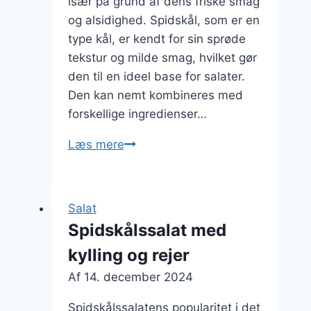
især på grund af dens friske smag
og alsidighed. Spidskål, som er en
type kål, er kendt for sin sprøde
tekstur og milde smag, hvilket gør
den til en ideel base for salater.
Den kan nemt kombineres med
forskellige ingredienser…
Spidskålssalat
Læs mere
med
edamame
og
Salat
sesamfrø
Spidskålssalat med
kylling og rejer
Af
14. december 2024
Spidskålssalatens popularitet i det