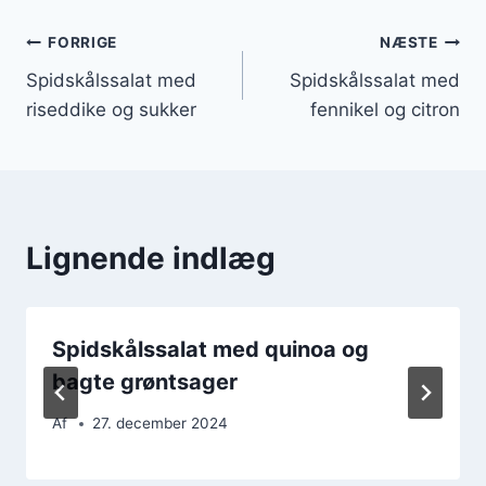
Indlægsnavigation
FORRIGE
NÆSTE
Spidskålssalat med
Spidskålssalat med
riseddike og sukker
fennikel og citron
Lignende indlæg
Spidskålssalat med quinoa og
bagte grøntsager
Af
27. december 2024