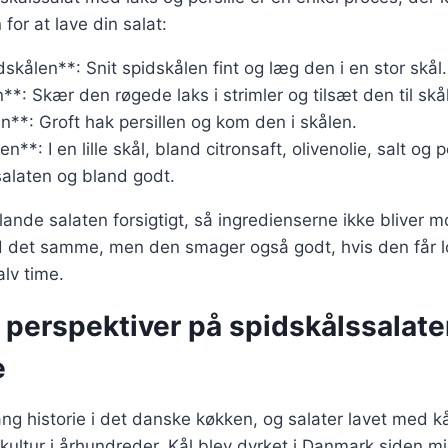
n for at lave din salat:
dskålen**: Snit spidskålen fint og læg den i en stor skål.
n**: Skær den røgede laks i strimler og tilsæt den til sk
en**: Groft hak persillen og kom den i skålen.
n**: I en lille skål, bland citronsaft, olivenolie, salt og
salaten og bland godt.
 blande salaten forsigtigt, så ingredienserne ikke bliver 
 det samme, men den smager også godt, hvis den får lo
alv time.
 perspektiver på spidskålssalat
e
ang historie i det danske køkken, og salater lavet med k
ultur i århundreder. Kål blev dyrket i Danmark siden m