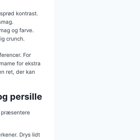
 sprød kontrast.
 smag.
smag og farve.
ig crunch.
ferencer. For
amame for ekstra
en ret, der kan
og persille
t præsentere
rkener. Drys lidt