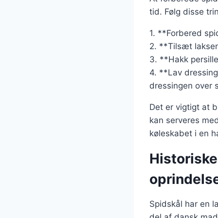
tid. Følg disse tri
1. **Forbered spi
2. **Tilsæt lakse
3. **Hakk persill
4. **Lav dressinge
dressingen over 
Det er vigtigt at
kan serveres med
køleskabet i en h
Historiske
oprindels
Spidskål har en l
del af dansk madk