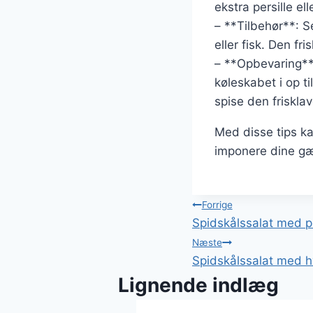
ekstra persille ell
– **Tilbehør**: S
eller fisk. Den 
– **Opbevaring**:
køleskabet i op t
spise den frisklav
Med disse tips ka
imponere dine gæs
Indlægsnavi
Forrige
Spidskålssalat med p
Næste
Spidskålssalat med hv
Lignende indlæg