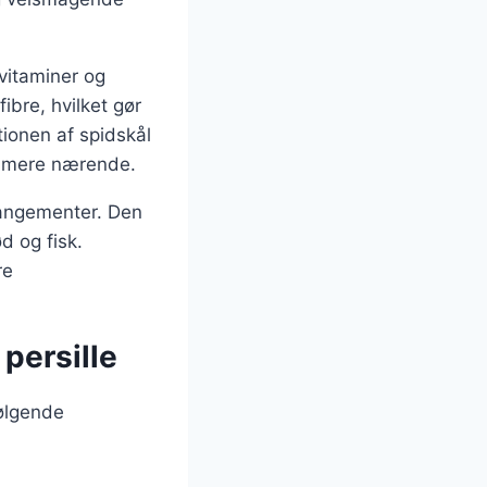
vitaminer og
ibre, hvilket gør
tionen af spidskål
nu mere nærende.
rangementer. Den
ød og fisk.
re
 persille
følgende