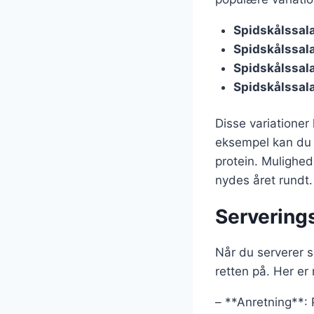
Spidskålssal
Spidskålssala
Spidskålssal
Spidskålssal
Disse variationer
eksempel kan du t
protein. Mulighed
nydes året rundt.
Serverings
Når du serverer s
retten på. Her er
– **Anretning**: P