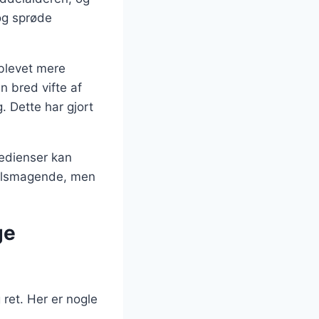
og sprøde
 blevet mere
en bred vifte af
g. Dette har gjort
redienser kan
velsmagende, men
ge
 ret. Her er nogle