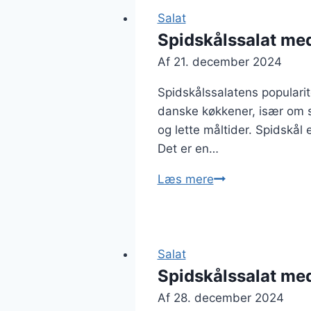
Salat
Spidskålssalat med
Af
21. december 2024
Spidskålssalatens popularit
danske køkkener, især om so
og lette måltider. Spidskål
Det er en…
Spidskålssalat
Læs mere
med
vinaigrette
til
sommeren
Salat
Spidskålssalat me
Af
28. december 2024