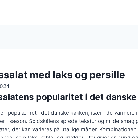
salat med laks og persille
2024
alatens popularitet i det dansk
 en populær ret i det danske køkken, især i de varmere
 er i sæson. Spidskålens sprøde tekstur og milde smag g
later, der kan varieres på utallige måder. Kombinationen
dienser som laks, æbler og krydderurter giver en sund 