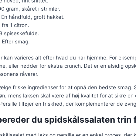
lle hoved, fint snittet.
00 gram, skåret i strimler.
: En håndfuld, groft hakket.
 fra 1 citron.
-3 spiseskefulde.
: Efter smag.
r kan varieres alt efter hvad du har hjemme. For eksempe
e, eller nødder for ekstra crunch. Det er en alsidig opsk
æsonens råvarer.
 vælge friske ingredienser for at opnå den bedste smag. 
n, mens laksen skal være af høj kvalitet for at sikre en
ersille tilføjer en friskhed, der komplementerer de øvri
ereder du spidskålssalaten trin f
skålssalat med laks og persille er en enkel proces, der