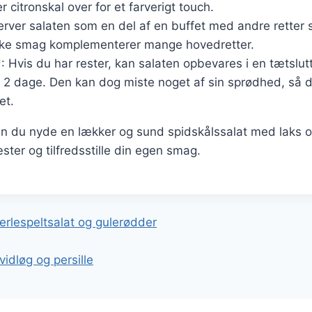
er citronskal over for et farverigt touch.
erver salaten som en del af en buffet med andre retter s
friske smag komplementerer mange hovedretter.
 Hvis du har rester, kan salaten opbevares i en tætslut
il 2 dage. Den kan dog miste noget af sin sprødhed, så d
et.
n du nyde en lækker og sund spidskålssalat med laks og 
ter og tilfredsstille din egen smag.
gation
erlespeltsalat og gulerødder
idløg og persille