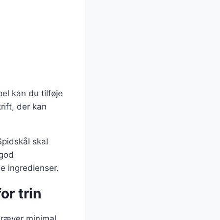
l kan du tilføje
rift, der kan
Spidskål skal
 god
ge ingredienser.
or trin
 kræver minimal