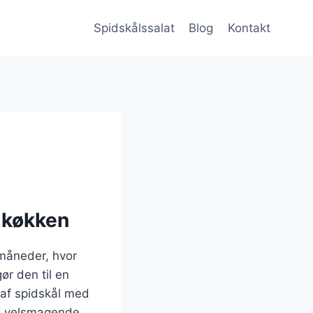
Spidskålssalat
Blog
Kontakt
e køkken
 måneder, hvor
ør den til en
 af spidskål med
og velsmagende