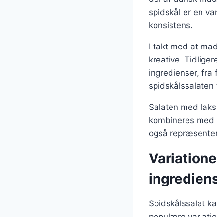
spidskål er en va
konsistens.
I takt med at mad
kreative. Tidliger
ingredienser, fra 
spidskålssalaten 
Salaten med laks 
kombineres med m
også repræsenter
Variatione
ingredien
Spidskålssalat ka
populære variatio