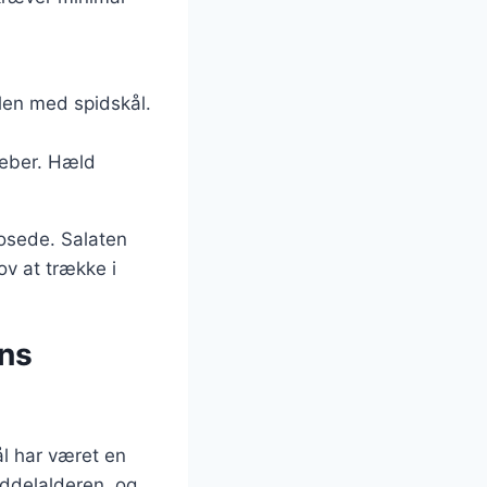
ålen med spidskål.
 peber. Hæld
mosede. Salaten
v at trække i
ens
ål har været en
iddelalderen, og