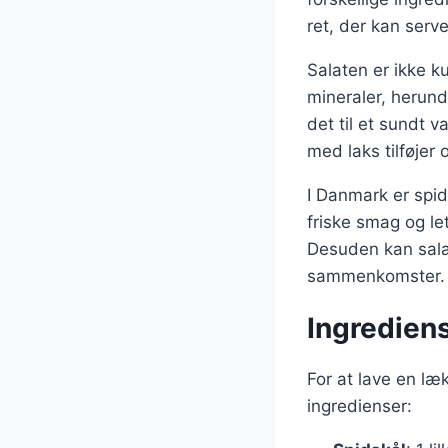
ret, der kan serv
Salaten er ikke 
mineraler, herunde
det til et sundt 
med laks tilføje
I Danmark er spi
friske smag og let
Desuden kan salat
sammenkomster.
Ingrediens
For at lave en læ
ingredienser: