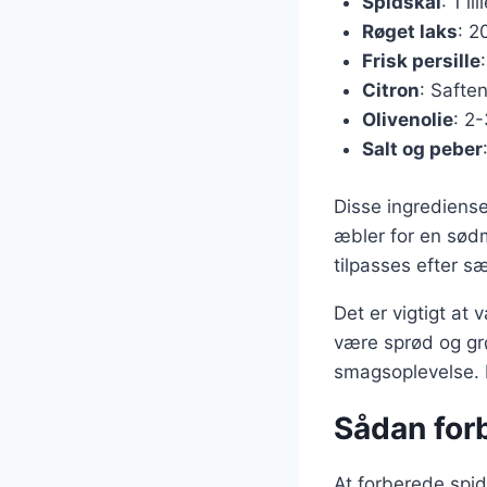
Spidskål
: 1 li
Røget laks
: 2
Frisk persille
Citron
: Saften
Olivenolie
: 2
Salt og peber
Disse ingrediense
æbler for en sødm
tilpasses efter s
Det er vigtigt at
være sprød og grø
smagsoplevelse. P
Sådan forb
At forberede spid