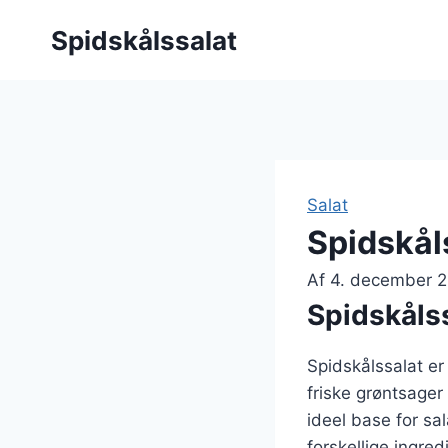
Fortsæt
Spidskålssalat
til
indhold
Salat
Spidskåls
Af
4. december 
Spidskålss
Spidskålssalat er
friske grøntsager
ideel base for sa
forskellige ingre