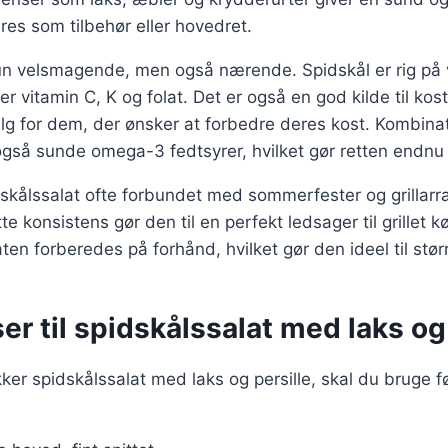
eres som tilbehør eller hovedret.
kun velsmagende, men også nærende. Spidskål er rig på 
r vitamin C, K og folat. Det er også en god kilde til kostf
valg for dem, der ønsker at forbedre deres kost. Kombina
r også sunde omega-3 fedtsyrer, hvilket gør retten end
dskålssalat ofte forbundet med sommerfester og grillar
te konsistens gør den til en perfekt ledsager til grillet k
en forberedes på forhånd, hvilket gør den ideel til stør
er til spidskålssalat med laks og
kker spidskålssalat med laks og persille, skal du bruge 