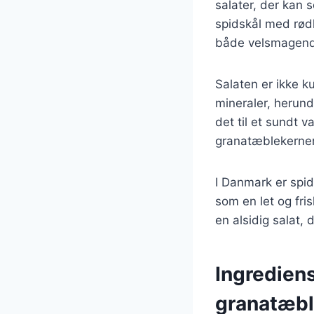
salater, der kan 
spidskål med rødl
både velsmagende
Salaten er ikke k
mineraler, herunde
det til et sundt 
granatæblekerner 
I Danmark er spid
som en let og fris
en alsidig salat,
Ingrediens
granatæb