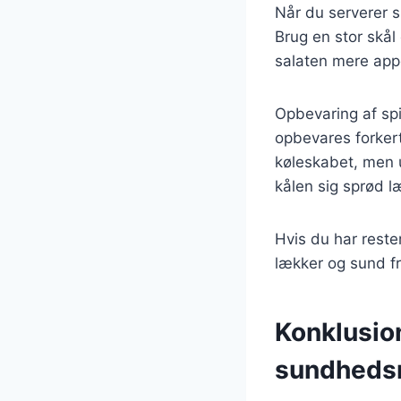
Når du serverer s
Brug en stor skål
salaten mere appe
Opbevaring af spi
opbevares forkert
køleskabet, men 
kålen sig sprød l
Hvis du har reste
lækker og sund f
Konklusio
sundheds