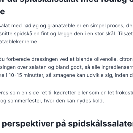
le
salat med rødløg og granatæble er en simpel proces, de
snitte spidskålen fint og lægge den i en stor skål. Tilsæ
natæblekernerne.
n du forberede dressingen ved at blande olivenolie, citron
ingen over salaten og bland godt, så alle ingredienser
e i 10-15 minutter, så smagene kan udvikle sig, inden 
res som en side ret til kødretter eller som en let frokos
cs og sommerfester, hvor den kan nydes kold.
 perspektiver på spidskålssalat