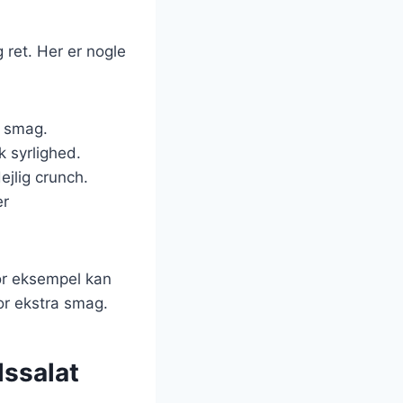
g ret. Her er nogle
d smag.
sk syrlighed.
ejlig crunch.
er
For eksempel kan
for ekstra smag.
lssalat