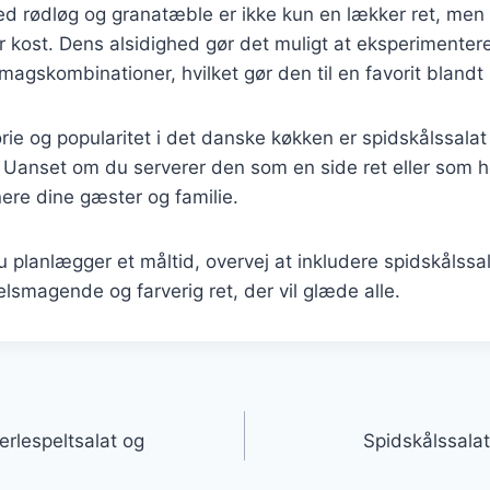
ed rødløg og granatæble er ikke kun en lækker ret, men
ver kost. Dens alsidighed gør det muligt at eksperimenter
magskombinationer, hvilket gør den til en favorit bland
orie og popularitet i det danske køkken er spidskålssalat
 Uanset om du serverer den som en side ret eller som h
nere dine gæster og familie.
planlægger et måltid, overvej at inkludere spidskålssa
elsmagende og farverig ret, der vil glæde alle.
gation
erlespeltsalat og
Spidskålssalat