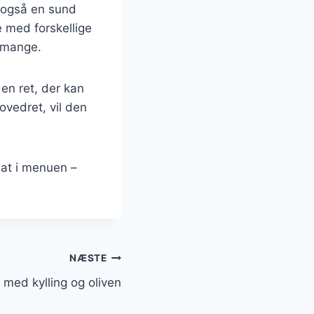
 også en sund
e med forskellige
t mange.
 en ret, der kan
ovedret, vil den
lat i menuen –
NÆSTE
 med kylling og oliven