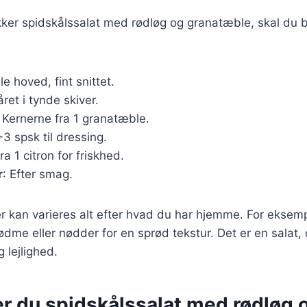
kker spidskålssalat med rødløg og granatæble, skal du 
ille hoved, fint snittet.
kåret i tynde skiver.
: Kernerne fra 1 granatæble.
-3 spsk til dressing.
Fra 1 citron for friskhed.
r
: Efter smag.
r kan varieres alt efter hvad du har hjemme. For eksempe
ødme eller nødder for en sprød tekstur. Det er en salat, 
 lejlighed.
er du spidskålssalat med rødløg 