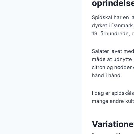
oprindels
Spidskål har en l
dyrket i Danmark 
19. århundrede, d
Salater lavet med
måde at udnytte d
citron og nødder
hånd i hånd.
I dag er spidskål
mange andre kult
Variatione