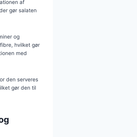
nationen af
der gør salaten
miner og
ibre, hvilket gør
ationen med
vor den serveres
lket gør den til
 og