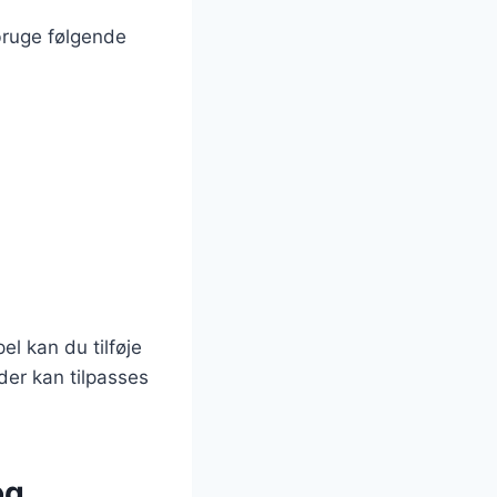
bruge følgende
l kan du tilføje
der kan tilpasses
og