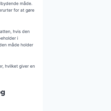
indbydende måde.
rurter for at gøre
atten, hvis den
eholder i
å den måde holder
, hvilket giver en
og