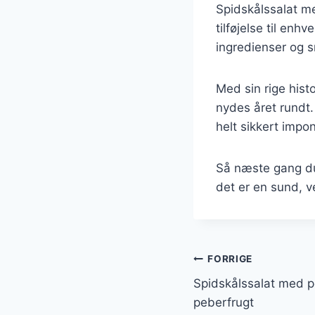
Spidskålssalat m
tilføjelse til enh
ingredienser og s
Med sin rige hist
nydes året rundt.
helt sikkert impo
Så næste gang du 
det er en sund, v
Indlægsnavi
FORRIGE
Spidskålssalat med p
peberfrugt