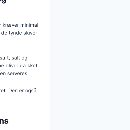
r kræver minimal
t de tynde skiver
saft, salt og
ne bliver dækket.
den serveres.
tret. Den er også
ens