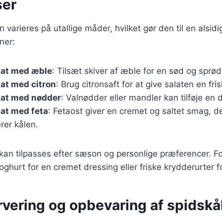
ser
 varieres på utallige måder, hvilket gør den til en alsidi
ner:
lat med æble
: Tilsæt skiver af æble for en sød og sprø
at med citron
: Brug citronsaft for at give salaten en fri
lat med nødder
: Valnødder eller mandler kan tilføje en d
at med feta
: Fetaost giver en cremet og saltet smag, d
er kålen.
 kan tilpasses efter sæson og personlige præferencer. 
yoghurt for en cremet dressing eller friske krydderurter 
ervering og opbevaring af spidskå