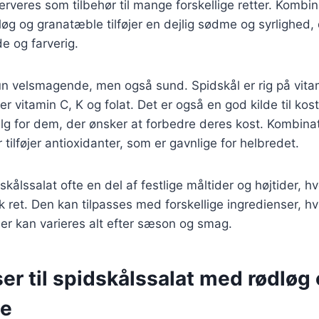
serveres som tilbehør til mange forskellige retter. Kombi
øg og granatæble tilføjer en dejlig sødme og syrlighed, 
 og farverig.
un velsmagende, men også sund. Spidskål er rig på vita
r vitamin C, K og folat. Det er også en god kilde til kostf
valg for dem, der ønsker at forbedre deres kost. Kombin
tilføjer antioxidanter, som er gavnlige for helbredet.
skålssalat ofte en del af festlige måltider og højtider, h
k ret. Den kan tilpasses med forskellige ingredienser, hvi
 der kan varieres alt efter sæson og smag.
er til spidskålssalat med rødløg
le