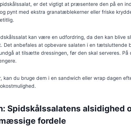
pidskålssalat, er det vigtigt at præsentere den på en 
 og pynt med ekstra granatæblekerner eller friske krydde
titlig.
dskålssalat kan være en udfordring, da den kan blive sl
. Det anbefales at opbevare salaten i en tætsluttende b
undgå at tilsætte dressingen, før den skal serveres. P
ængere.
r, kan du bruge dem i en sandwich eller wrap dagen efter
rokostmulighed.
n: Spidskålssalatens alsidighed 
mæssige fordele