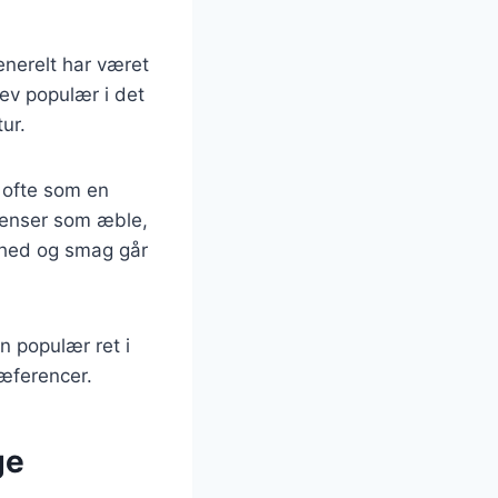
enerelt har været
lev populær i det
ur.
 ofte som en
dienser som æble,
dhed og smag går
n populær ret i
ræferencer.
ge