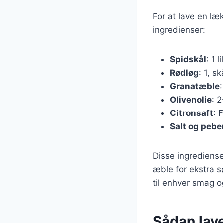
For at lave en læ
ingredienser:
Spidskål
: 1 l
Rødløg
: 1, s
Granatæble
Olivenolie
: 2
Citronsaft
: 
Salt og pebe
Disse ingrediense
æble for ekstra s
til enhver smag og
Sådan lav