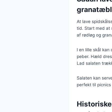
granatæb
At lave spidskåls
tid. Start med at 
af rødløg og gra
I en lille skål ka
peber. Hæld dress
Lad salaten trækk
Salaten kan serve
perfekt til picni
Historiske