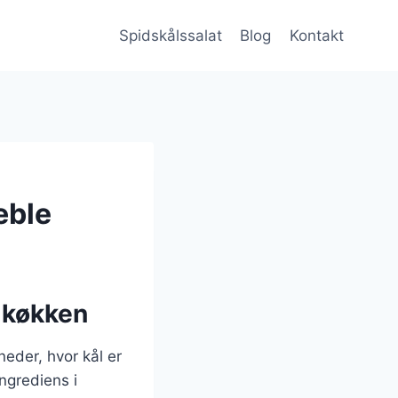
Spidskålssalat
Blog
Kontakt
æble
e køkken
eder, hvor kål er
ingrediens i