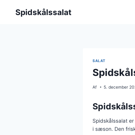
Fortsæt
Spidskålssalat
til
indhold
SALAT
Spidskål
Af
5. december 2
Spidskålss
Spidskålssalat er
i sæson. Den fris