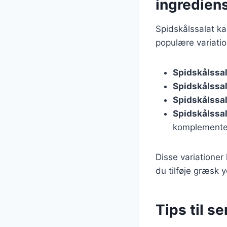
ingredien
Spidskålssalat kan
populære variatio
Spidskålssa
Spidskålssal
Spidskålssa
Spidskålssal
komplementer
Disse variationer
du tilføje græsk 
Tips til s