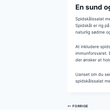
En sund og
Spidskålssalat me
Spidskål er rig på
naturlig sødme og
At inkludere spid
immunforsvaret. De
der ønsker at hol
Uanset om du serv
spidskålssalat me
Indlægsnavi
FORRIGE