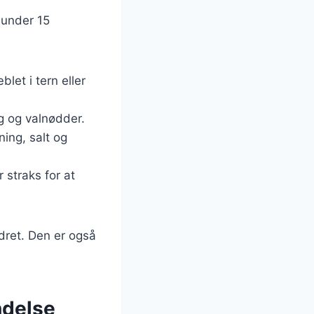
 under 15
let i tern eller
øg og valnødder.
ning, salt og
 straks for at
edret. Den er også
ndelse