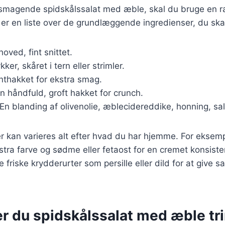
elsmagende spidskålssalat med æble, skal du bruge en r
 er en liste over de grundlæggende ingredienser, du ska
hoved, fint snittet.
ykker, skåret i tern eller strimler.
inthakket for ekstra smag.
En håndfuld, groft hakket for crunch.
 En blanding af olivenolie, æblecidereddike, honning, sal
r kan varieres alt efter hvad du har hjemme. For eksempe
stra farve og sødme eller fetaost for en cremet konsiste
e friske krydderurter som persille eller dild for at give sa
r du spidskålssalat med æble trin