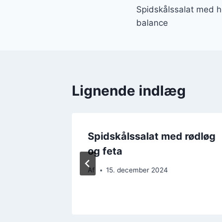
Spidskålssalat med 
balance
Lignende indlæg
d
Spidskålssalat med rødløg
r
og feta
Af
15. december 2024