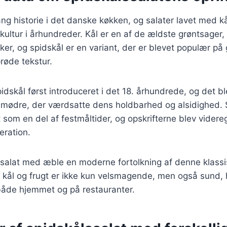
ang historie i det danske køkken, og salater lavet med k
ultur i århundreder. Kål er en af de ældste grøntsager, 
er, og spidskål er en variant, der er blevet populær på 
røde tekstur.
idskål først introduceret i det 18. århundrede, og det bl
usmødre, der værdsatte dens holdbarhed og alsidighed. 
 som en del af festmåltider, og opskrifterne blev videreg
eration.
ssalat med æble en moderne fortolkning af denne klassi
kål og frugt er ikke kun velsmagende, men også sund, hv
 både hjemmet og på restauranter.