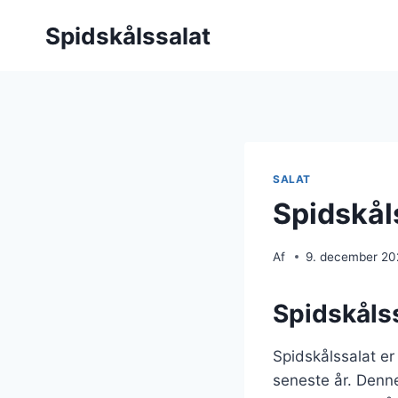
Fortsæt
Spidskålssalat
til
indhold
SALAT
Spidskål
Af
9. december 2
Spidskålss
Spidskålssalat er
seneste år. Denne