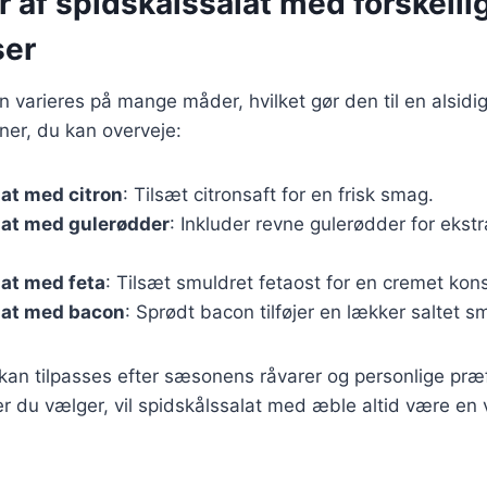
r af spidskålssalat med forskelli
ser
n varieres på mange måder, hvilket gør den til en alsidig
ner, du kan overveje:
at med citron
: Tilsæt citronsaft for en frisk smag.
lat med gulerødder
: Inkluder revne gulerødder for ekstr
at med feta
: Tilsæt smuldret fetaost for en cremet kon
lat med bacon
: Sprødt bacon tilføjer en lækker saltet s
 kan tilpasses efter sæsonens råvarer og personlige pr
er du vælger, vil spidskålssalat med æble altid være e