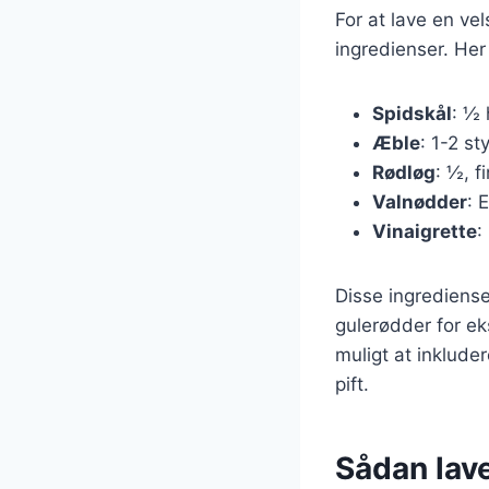
For at lave en v
ingredienser. Her
Spidskål
: ½ 
Æble
: 1-2 st
Rødløg
: ½, f
Valnødder
: 
Vinaigrette
:
Disse ingrediense
gulerødder for ek
muligt at inkluder
pift.
Sådan lave