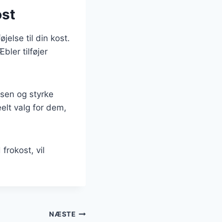
ost
else til din kost.
bler tilføjer
lsen og styrke
eelt valg for dem,
frokost, vil
NÆSTE