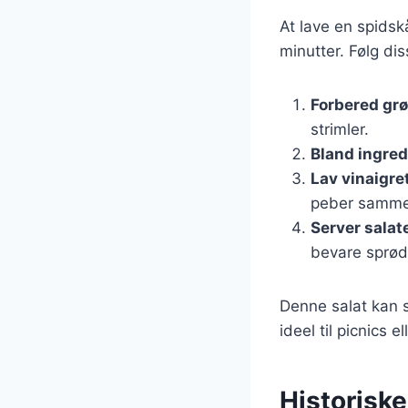
At lave en spidsk
minutter. Følg dis
Forbered gr
strimler.
Bland ingre
Lav vinaigre
peber samme
Server salat
bevare sprø
Denne salat kan s
ideel til picnics e
Historisk