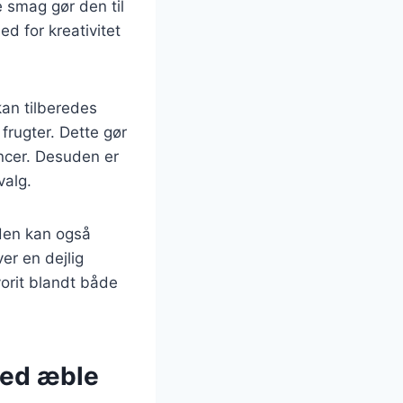
e smag gør den til
ed for kreativitet
kan tilberedes
frugter. Dette gør
encer. Desuden er
valg.
 den kan også
er en dejlig
orit blandt både
med æble