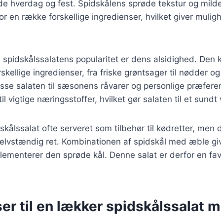
åde hverdag og fest. Spidskålens sprøde tekstur og mild
r en række forskellige ingredienser, hvilket giver muligh
l spidskålssalatens popularitet er dens alsidighed. Den 
kellige ingredienser, fra friske grøntsager til nødder og 
passe salaten til sæsonens råvarer og personlige præfer
til vigtige næringsstoffer, hvilket gør salaten til et sundt 
skålssalat ofte serveret som tilbehør til kødretter, men
elvstændig ret. Kombinationen af spidskål med æble giv
ementerer den sprøde kål. Denne salat er derfor en fav
er til en lækker spidskålssalat 