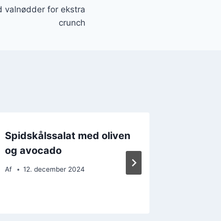
 valnødder for ekstra
crunch
Spidskålssalat med oliven
Spidsk
og avocado
sennep 
Af
12. december 2024
Af
15. 