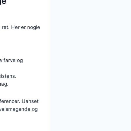
ge
 ret. Her er nogle
a farve og
sistens.
mag.
æferencer. Uanset
n velsmagende og