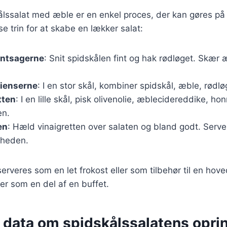
ålssalat med æble er en enkel proces, der kan gøres på
se trin for at skabe en lækker salat:
øntsagerne
: Snit spidskålen fint og hak rødløget. Skær æb
dienserne
: I en stor skål, kombiner spidskål, æble, rødl
tten
: I en lille skål, pisk olivenolie, æblecidereddike, hon
n.
en
: Hæld vinaigretten over salaten og bland godt. Server
dheden.
erveres som en let frokost eller som tilbehør til en hov
ller som en del af en buffet.
e data om spidskålssalatens opri