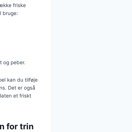
ække friske
l bruge:
t og peber.
l kan du tilføje
ns. Det er også
laten et friskt
 for trin