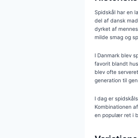
Spidskål har en l
del af dansk madk
dyrket af mennesk
milde smag og sp
I Danmark blev sp
favorit blandt h
blev ofte serveret
generation til gen
I dag er spidskål
Kombinationen af 
en populær ret i