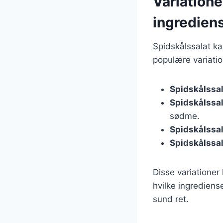
Variatione
ingredien
Spidskålssalat ka
populære variatio
Spidskålssal
Spidskålssa
sødme.
Spidskålssal
Spidskålssa
Disse variationer
hvilke ingrediens
sund ret.