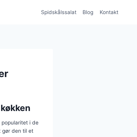
Spidskålssalat
Blog
Kontakt
er
e køkken
 popularitet i de
gør den til et