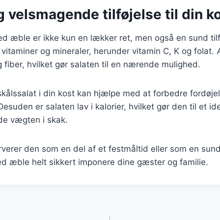
 velsmagende tilføjelse til din k
d æble er ikke kun en lækker ret, men også en sund tilføj
 vitaminer og mineraler, herunder vitamin C, K og folat. Æ
 fiber, hvilket gør salaten til en nærende mulighed.
skålssalat i din kost kan hjælpe med at forbedre fordøje
suden er salaten lav i kalorier, hvilket gør den til et id
de vægten i skak.
erer den som en del af et festmåltid eller som en sund 
d æble helt sikkert imponere dine gæster og familie.
gation