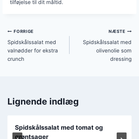
tilføjelse til dit måltid.
Indlægsnavigation
FORRIGE
NÆSTE
Spidskålssalat med
Spidskålssalat med
valnødder for ekstra
olivenolie som
crunch
dressing
Lignende indlæg
Spidskålssalat med tomat og
grøntsager