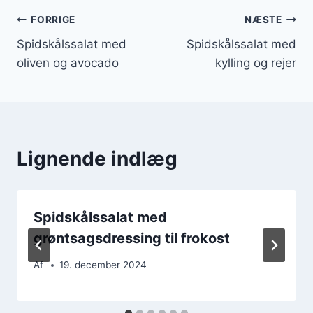
Indlægsnavigation
FORRIGE
NÆSTE
Spidskålssalat med
Spidskålssalat med
oliven og avocado
kylling og rejer
Lignende indlæg
Spidskålssalat med
grøntsagsdressing til frokost
Af
19. december 2024