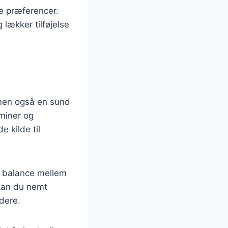
ge præferencer.
 lækker tilføjelse
 men også en sund
aminer og
e kilde til
d balance mellem
 kan du nemt
ndere.