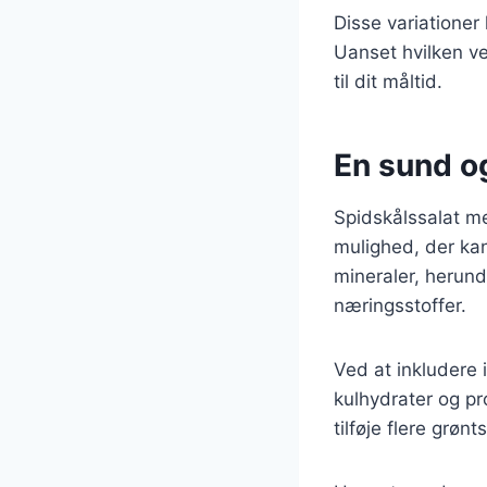
Disse variationer
Uanset hvilken ve
til dit måltid.
En sund og
Spidskålssalat m
mulighed, der kan
mineraler, herunde
næringsstoffer.
Ved at inkludere 
kulhydrater og pr
tilføje flere grø