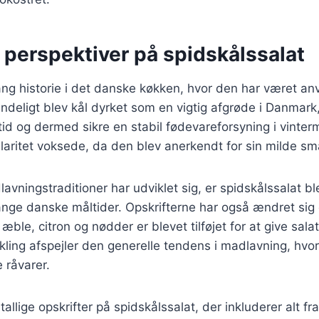
 perspektiver på spidskålssalat
ang historie i det danske køkken, hvor den har været an
ndeligt blev kål dyrket som en vigtig afgrøde i Danmar
tid og dermed sikre en stabil fødevareforsyning i vinte
aritet voksede, da den blev anerkendt for sin milde sm
avningstraditioner har udviklet sig, er spidskålssalat bl
ge danske måltider. Opskrifterne har også ændret sig o
æble, citron og nødder er blevet tilføjet for at give sal
kling afspejler den generelle tendens i madlavning, hvor
 råvarer.
tallige opskrifter på spidskålssalat, der inkluderer alt fr