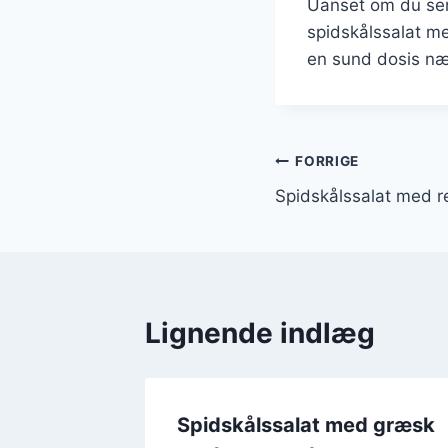
Uanset om du serv
spidskålssalat med
en sund dosis næ
Indlægsnavi
FORRIGE
Spidskålssalat med rej
Lignende indlæg
d
Spidskålssalat med græsk