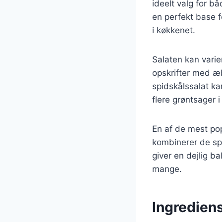
ideelt valg for b
en perfekt base fo
i køkkenet.
Salaten kan varie
opskrifter med æb
spidskålssalat k
flere grøntsager i 
En af de mest pop
kombinerer de sp
giver en dejlig ba
mange.
Ingrediens