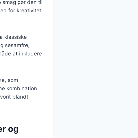
e smag gør den til
ed for kreativitet
ra klassiske
og sesamfrø,
måde at inkludere
nke, som
nne kombination
vorit blandt
er og