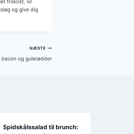
t frokost, vil
gsløg og give dig
NÆSTE
 bacon og gulerødder
Spidskålssalad til brunch:
Spidsk