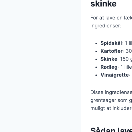
skinke
For at lave en læ
ingredienser:
Spidskål
: 1 l
Kartofler
: 30
Skinke
: 150 g
Rødløg
: 1 lil
Vinaigrette
:
Disse ingrediense
grøntsager som gu
muligt at inkluder
Sådan lave