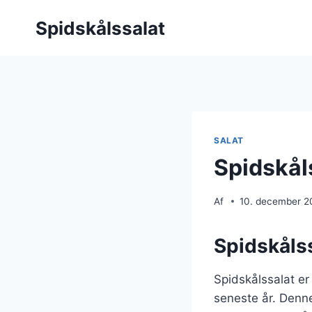
Fortsæt
Spidskålssalat
til
indhold
SALAT
Spidskål
Af
10. december 2
Spidskålss
Spidskålssalat er
seneste år. Denne