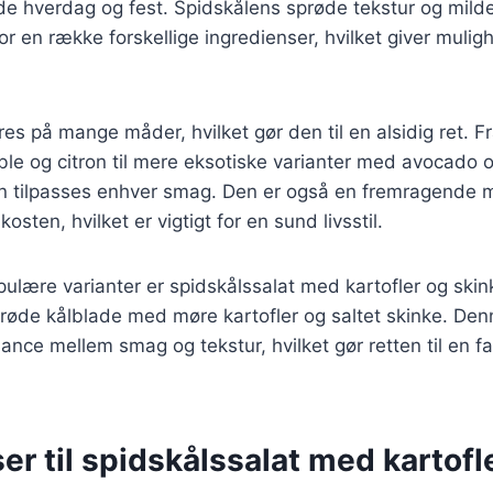
åde hverdag og fest. Spidskålens sprøde tekstur og mild
r en række forskellige ingredienser, hvilket giver muligh
res på mange måder, hvilket gør den til en alsidig ret. F
le og citron til mere eksotiske varianter med avocado 
an tilpasses enhver smag. Den er også en fremragende 
kosten, hvilket er vigtigt for en sund livsstil.
ulære varianter er spidskålssalat med kartofler og ski
røde kålblade med møre kartofler og saltet skinke. De
lance mellem smag og tekstur, hvilket gør retten til en fa
er til spidskålssalat med kartofl