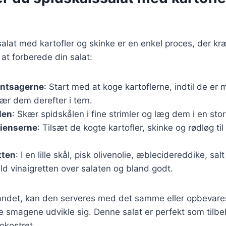
salat med kartofler og skinke er en enkel proces, der kr
r at forberede din salat:
øntsagerne
: Start med at koge kartoflerne, indtil de er
kær dem derefter i tern.
len
: Skær spidskålen i fine strimler og læg dem i en stor
dienserne
: Tilsæt de kogte kartofler, skinke og rødløg ti
tten
: I en lille skål, pisk olivenolie, æblecidereddike, sal
 vinaigretten over salaten og bland godt.
landet, kan den serveres med det samme eller opbevares
e smagene udvikle sig. Denne salat er perfekt som tilbehør
rokostret.