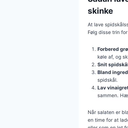
skinke
At lave spidskåls
Følg disse trin fo
Forbered gr
køle af, og s
Snit spidskå
Bland ingre
spidskål.
Lav vinaigre
sammen. Hæld
Når salaten er b
en time for at lad
eller som en let f