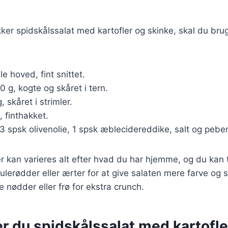
kker spidskålssalat med kartofler og skinke, skal du br
ille hoved, fint snittet.
0 g, kogte og skåret i tern.
, skåret i strimler.
le, finthakket.
 3 spsk olivenolie, 1 spsk æblecidereddike, salt og peber
r kan varieres alt efter hvad du har hjemme, og du kan t
lerødder eller ærter for at give salaten mere farve og 
e nødder eller frø for ekstra crunch.
r du spidskålssalat med kartofle