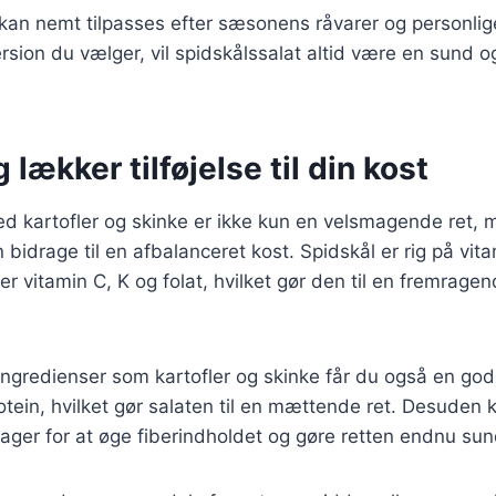
 kan nemt tilpasses efter sæsonens råvarer og personli
rsion du vælger, vil spidskålssalat altid være en sund og
 lækker tilføjelse til din kost
ed kartofler og skinke er ikke kun en velsmagende ret,
 bidrage til en afbalanceret kost. Spidskål er rig på vit
r vitamin C, K og folat, hvilket gør den til en fremragend
ingredienser som kartofler og skinke får du også en go
otein, hvilket gør salaten til en mættende ret. Desuden
ntsager for at øge fiberindholdet og gøre retten endnu su