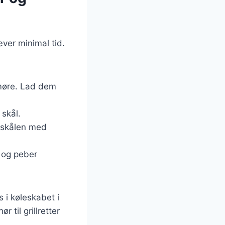
æver minimal tid.
 møre. Lad dem
 skål.
l skålen med
t og peber
 i køleskabet i
 til grillretter