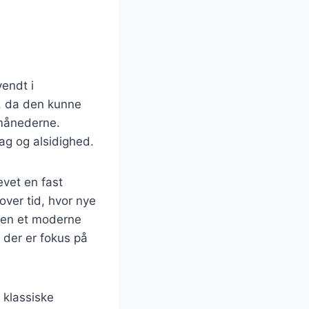
vendt i
k, da den kunne
rmånederne.
ag og alsidighed.
evet en fast
ver tid, hvor nye
aten et moderne
 der er fokus på
a klassiske