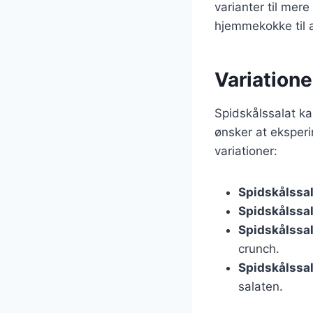
varianter til mere
hjemmekokke til 
Variatione
Spidskålssalat ka
ønsker at eksper
variationer:
Spidskålssa
Spidskålssal
Spidskålssa
crunch.
Spidskålssal
salaten.