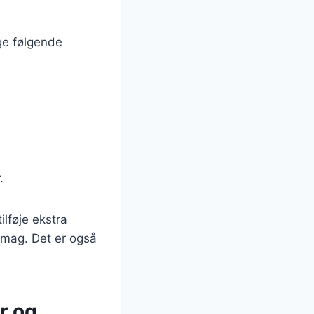
uge følgende
.
ilføje ekstra
smag. Det er også
r og