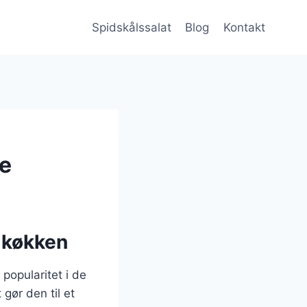
Spidskålssalat
Blog
Kontakt
ke
e køkken
 popularitet i de
gør den til et