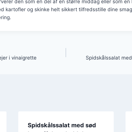
erer den som en del af en større middag eller som en le
 kartofler og skinke helt sikkert tilfredsstille dine sma
ring.
gation
er i vinaigrette
Spidskålssalat med
Spidskålssalat med sød