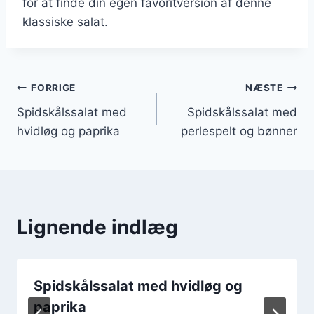
for at finde din egen favoritversion af denne
klassiske salat.
Indlægsnavigation
FORRIGE
NÆSTE
Spidskålssalat med
Spidskålssalat med
hvidløg og paprika
perlespelt og bønner
Lignende indlæg
Spidskålssalat med hvidløg og
paprika