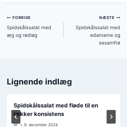
Indlægsnavigation
FORRIGE
NÆSTE
Spidskålssalat med
Spidskålssalat med
æg og rødløg
edamame og
sesamfrø
Lignende indlæg
Spidskålssalat med fløde til en
lækker konsistens
Af
9. december 2024