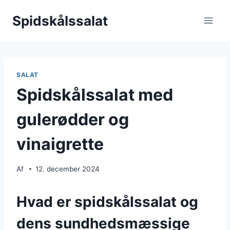
Fortsæt
Spidskålssalat
til
indhold
SALAT
Spidskålssalat med
gulerødder og
vinaigrette
Af
12. december 2024
Hvad er spidskålssalat og
dens sundhedsmæssige