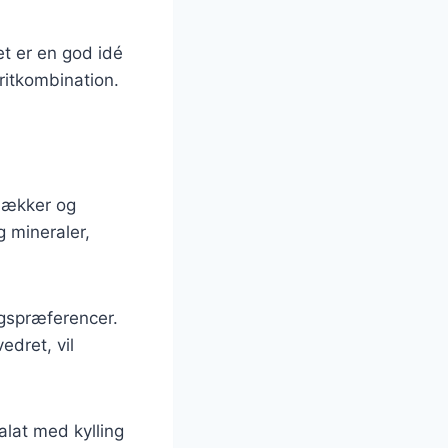
et er en god idé
ritkombination.
 lækker og
g mineraler,
agspræferencer.
edret, vil
lat med kylling