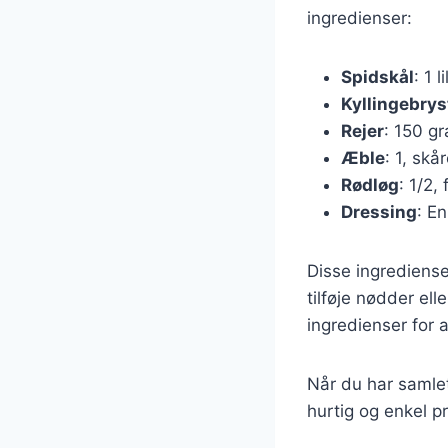
ingredienser:
Spidskål
: 1 l
Kyllingebrys
Rejer
: 150 g
Æble
: 1, skå
Rødløg
: 1/2,
Dressing
: En
Disse ingrediens
tilføje nødder ell
ingredienser for 
Når du har samlet
hurtig og enkel pr