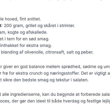
ille hoved, fint snittet.
t
: 200 gram, grillet og skåret i strimler.
ram, kogte og afskallede.
ret i tern for en sød smag.
 finthakket for ekstra smag.
 blanding af olivenolie, citronsaft, salt og peber.
er giver en god balance mellem sprødhed, sødme og um
er frø for ekstra crunch og næringsstoffer. Det er vigtigt 
at sikre den bedste smag og tekstur i salaten.
 alle ingredienserne, kan du begynde at forberede sala
oces, der gør den ideel til både hverdag og festlige lejl