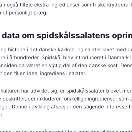
n også tilføje ekstra ingredienser som friske krydderurt
n et personligt præg.
e data om spidskålssalatens opri
ang historie i det danske køkken, og salater lavet med 
e i århundreder. Spidskål blev introduceret i Danmark i
r siden da været en vigtig del af den danske kost. Den
 den til en ideel ingrediens i salater.
kulturen har udviklet sig, er spidskålssalater blevet mer
ge opskrifter, der inkluderer forskellige ingredienser som
inger. Denne udvikling afspejler den stigende interesse 
r.
 popularitet er også steget i takt med den globale madt