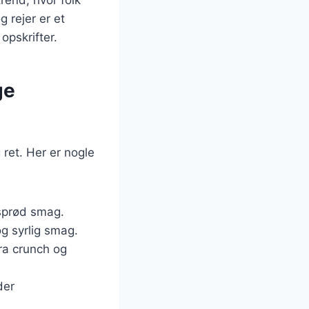
 rejer er et
opskrifter.
ge
 ret. Her er nogle
 sprød smag.
og syrlig smag.
tra crunch og
der