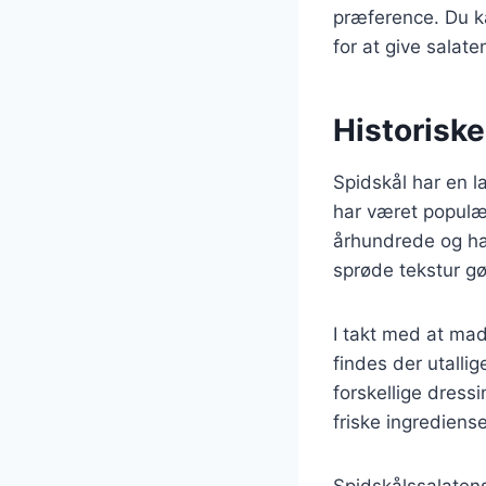
præference. Du ka
for at give salate
Historisk
Spidskål har en l
har været populær
århundrede og ha
sprøde tekstur gør
I takt med at mad
findes der utalli
forskellige dress
friske ingrediense
Spidskålssalatens