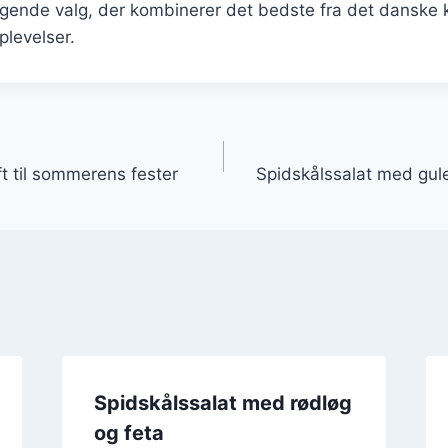
ragende valg, der kombinerer det bedste fra det dansk
levelser.
gation
ft til sommerens fester
Spidskålssalat med gule
Spidskålssalat med rødløg
og feta