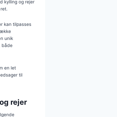
d kylling og rejer
ret.
er kan tilpasses
 række
en unik
dt både
m en let
edsager til
og rejer
ølgende