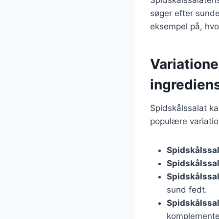
søger efter sunde
eksempel på, hvor
Variatione
ingredien
Spidskålssalat ka
populære variatio
Spidskålssa
Spidskålssal
Spidskålssa
sund fedt.
Spidskålssal
komplementer