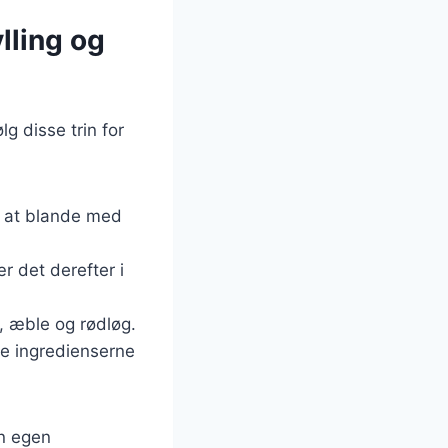
lling og
g disse trin for
et at blande med
ær det derefter i
er, æble og rødløg.
le ingredienserne
in egen