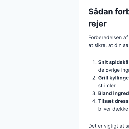
Sådan for
rejer
Forberedelsen af s
at sikre, at din sa
Snit spidskå
de øvrige ing
Grill kylling
strimler.
Bland ingre
Tilsæt dress
bliver dækket
Det er vigtigt at 