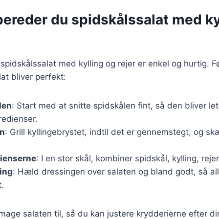
bereder du spidskålssalat med ky
pidskålssalat med kylling og rejer er enkel og hurtig. Føl
lat bliver perfekt:
len
: Start med at snitte spidskålen fint, så den bliver l
redienser.
en
: Grill kyllingebrystet, indtil det er gennemstegt, og sk
dienserne
: I en stor skål, kombiner spidskål, kylling, rej
ing
: Hæld dressingen over salaten og bland godt, så al
.
smage salaten til, så du kan justere krydderierne efter d