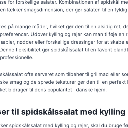
ase for forskellige salater. Kombinationen af spidskål me
g en lækker smagsdimension, der gør salaten til en fyldig 
res på mange måder, hvilket gør den til en alsidig ret, d
præferencer. Udover kylling og rejer kan man tilføje en
æbler, nødder eller forskellige dressinger for at skabe 
enne fleksibilitet gør spidskålssalat til en favorit blan
rofessionelle.
kålssalat ofte serveret som tilbehør til grillmad eller so
riske smag og de sprøde teksturer gør den til en perfekt l
ket bidrager til dens popularitet i danske hjem.
er til spidskålssalat med kylling 
kker spidskålssalat med kylling og rejer, skal du bruge f