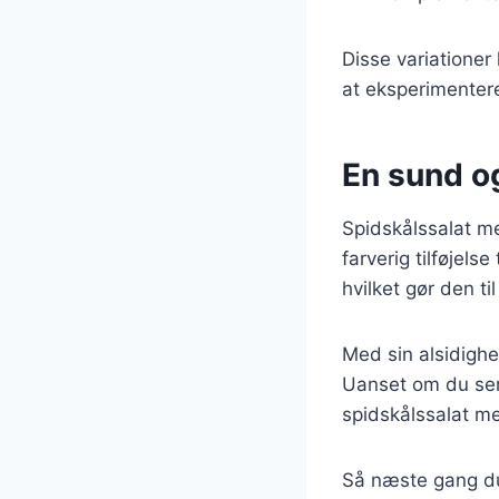
Disse variationer
at eksperimentere
En sund og
Spidskålssalat me
farverig tilføjels
hvilket gør den ti
Med sin alsidighe
Uanset om du serv
spidskålssalat me
Så næste gang du 