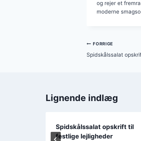
og rejer et frem
moderne smagsop
Indlægsnavi
FORRIGE
Spidskålssalat opskri
Lignende indlæg
d æble
Spidskålssalat opskrift til
festlige lejligheder