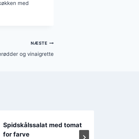
e køkken med
NÆSTE
rødder og vinaigrette
Spidskålssalat med tomat
Spidsk
for farve
hvidløg