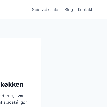
Spidskålssalat
Blog
Kontakt
e køkken
ederne, hvor
f spidskål gør