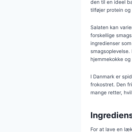
den til en ideel b
tilføjer protein o
Salaten kan varie
forskellige smags
ingredienser som 
smagsoplevelse. D
hjemmekokke og p
I Danmark er spids
frokostret. Den f
mange retter, hvil
Ingrediens
For at lave en læ