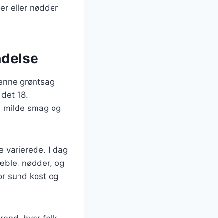
er eller nødder
ndelse
denne grøntsag
 det 18.
s milde smag og
e varierede. I dag
 æble, nødder, og
for sund kost og
rend, hvor folk