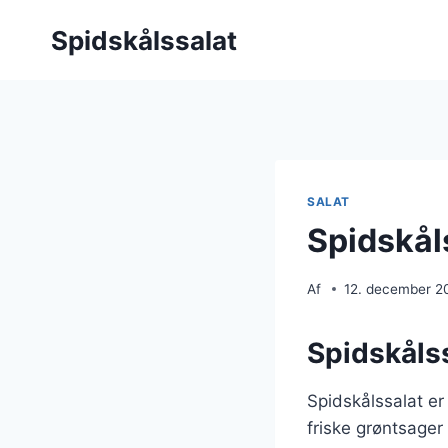
Fortsæt
Spidskålssalat
til
indhold
SALAT
Spidskåls
Af
12. december 2
Spidskålss
Spidskålssalat e
friske grøntsager