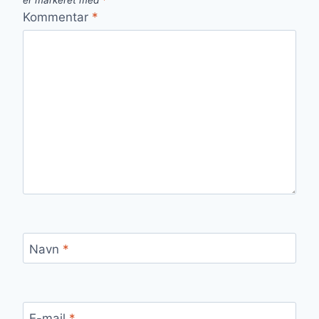
er markeret med
*
Kommentar
*
Navn
*
E-mail
*