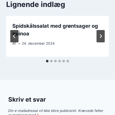
Lignende indlæg
Spidskålssalat med grøntsager og
quinoa
Af
24. december 2024
Skriv et svar
Din e-mailadresse vil ikke blive publiceret.
Krævede felter