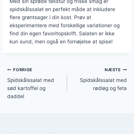
Med sin sprøde tekstur og friske smag er
spidskålssalat en perfekt måde at inkludere
flere grøntsager i din kost. Prøv at
eksperimentere med forskellige variationer og
find din egen favoritopskrift. Salaten er ikke
kun sund, men også en fornøjelse at spise!
Indlægsnavigation
FORRIGE
NÆSTE
Spidskålssalat med
Spidskålssalat med
sød kartoffel og
rødløg og feta
daddel