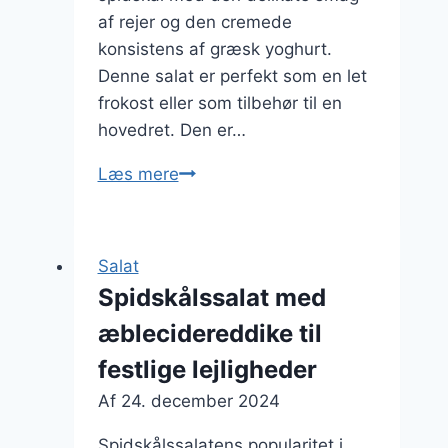
af rejer og den cremede
konsistens af græsk yoghurt.
Denne salat er perfekt som en let
frokost eller som tilbehør til en
hovedret. Den er…
Spidskålssalat
Læs mere
opskrift
med
rejer
Salat
og
Spidskålssalat med
græsk
æblecidereddike til
yoghurt
festlige lejligheder
Af
24. december 2024
Spidskålssalatens popularitet i