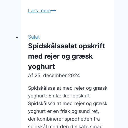
Spidskålssalat
Læs mere
med
honning
til
Salat
sødme
Spidskålssalat opskrift
med rejer og græsk
yoghurt
Af
25. december 2024
Spidskålssalat med rejer og græsk
yoghurt: En lækker opskrift
Spidskålssalat med rejer og græsk
yoghurt er en frisk og sund ret,
der kombinerer sprødheden fra
spidskål med den delikate smag