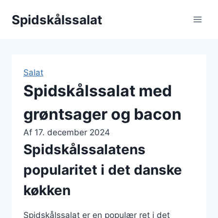
Fortsæt
Spidskålssalat
til
indhold
Salat
Spidskålssalat med
grøntsager og bacon
Af
17. december 2024
Spidskålssalatens
popularitet i det danske
køkken
Spidskålssalat er en populær ret i det