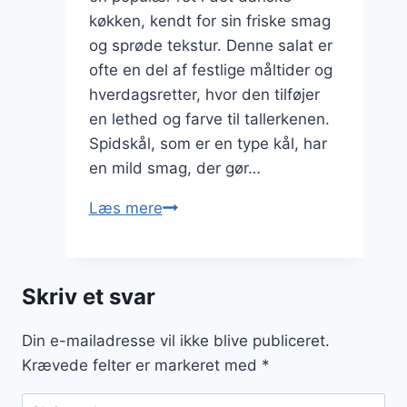
køkken, kendt for sin friske smag
og sprøde tekstur. Denne salat er
ofte en del af festlige måltider og
hverdagsretter, hvor den tilføjer
en lethed og farve til tallerkenen.
Spidskål, som er en type kål, har
en mild smag, der gør…
Spidskålssalat
Læs mere
med
gulerødder
og
Skriv et svar
dild
Din e-mailadresse vil ikke blive publiceret.
Krævede felter er markeret med
*