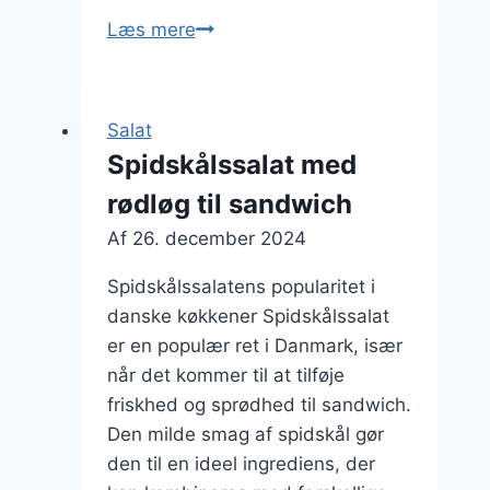
Spidskålssalat
Læs mere
med
edamame
for
Salat
proteinboost
Spidskålssalat med
rødløg til sandwich
Af
26. december 2024
Spidskålssalatens popularitet i
danske køkkener Spidskålssalat
er en populær ret i Danmark, især
når det kommer til at tilføje
friskhed og sprødhed til sandwich.
Den milde smag af spidskål gør
den til en ideel ingrediens, der