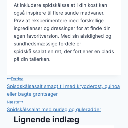
At inkludere spidskålssalat i din kost kan
også inspirere til flere sunde madvaner.
Prøv at eksperimentere med forskellige
ingredienser og dressinger for at finde din
egen favoritversion. Med sin alsidighed og
sundhedsmæssige fordele er
spidskålssalat en ret, der fortjener en plads
på din tallerken.
Indlægsnavigation
Forrige
Spisdskålsasalt smagt til med krydderost, quinoa
eller bagte grøntsager
Næste
Spidskålssalat med purløg og gulerødder
Lignende indlæg