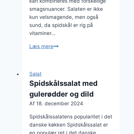
kan kombineres med forskellige
smagsnuancer. Salaten er ikke
kun velsmagende, men også
sund, da spidskål er rig på
vitaminer…
Spidskålssalat
Læs mere
med
rødløg
til
Salat
sandwich
Spidskålssalat med
gulerødder og dild
Af
18. december 2024
Spidskålssalatens popularitet i det
danske køkken Spidskålssalat er
en populær ret i det danske