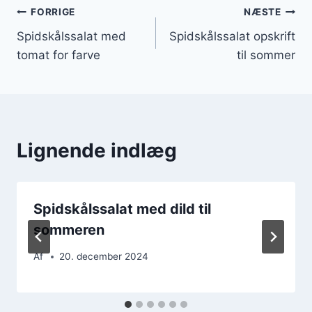
Indlægsnavigation
FORRIGE
NÆSTE
Spidskålssalat med
Spidskålssalat opskrift
tomat for farve
til sommer
Lignende indlæg
Spidskålssalat med dild til
sommeren
Af
20. december 2024