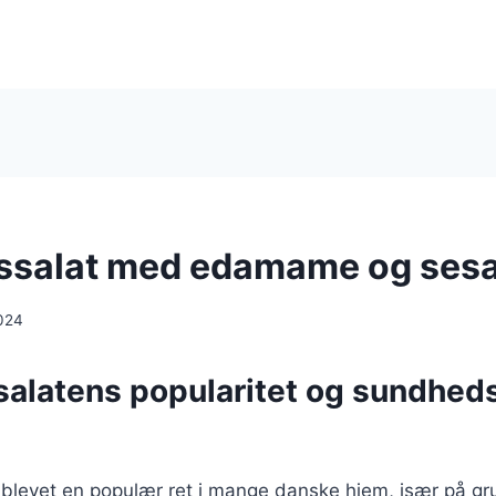
ssalat med edamame og ses
024
salatens popularitet og sundhe
 blevet en populær ret i mange danske hjem, især på gr