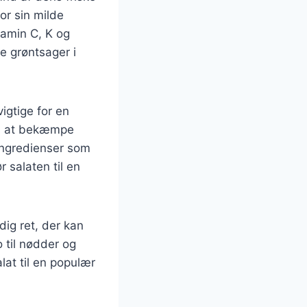
or sin milde
tamin C, K og
re grøntsager i
igtige for en
ed at bekæmpe
ingredienser som
 salaten til en
dig ret, der kan
 til nødder og
at til en populær