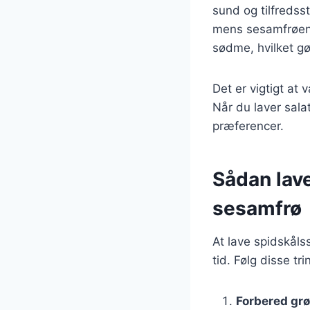
sund og tilfredss
mens sesamfrøene 
sødme, hvilket gør
Det er vigtigt at
Når du laver sal
præferencer.
Sådan lav
sesamfrø
At lave spidskål
tid. Følg disse tri
Forbered gr