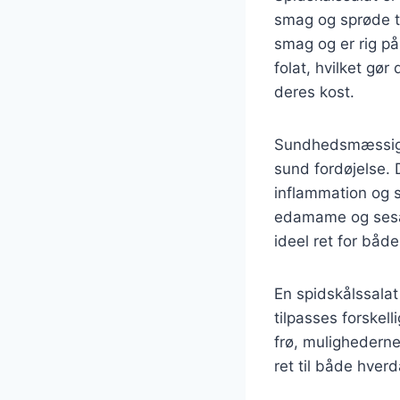
smag og sprøde te
smag og er rig på
folat, hvilket gør
deres kost.
Sundhedsmæssigt e
sund fordøjelse.
inflammation og 
edamame og sesamf
ideel ret for båd
En spidskålssalat
tilpasses forskel
frø, mulighederne
ret til både hverd