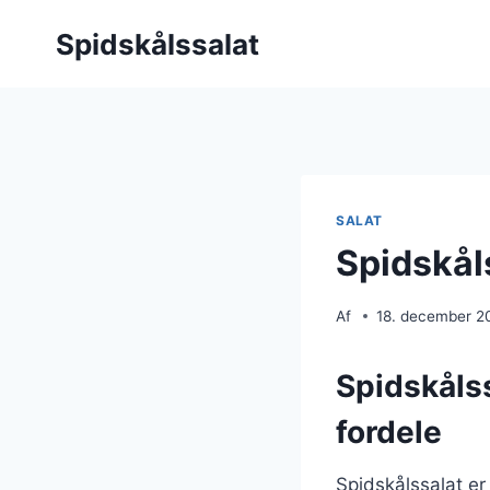
Fortsæt
Spidskålssalat
til
indhold
SALAT
Spidskål
Af
18. december 2
Spidskåls
fordele
Spidskålssalat er