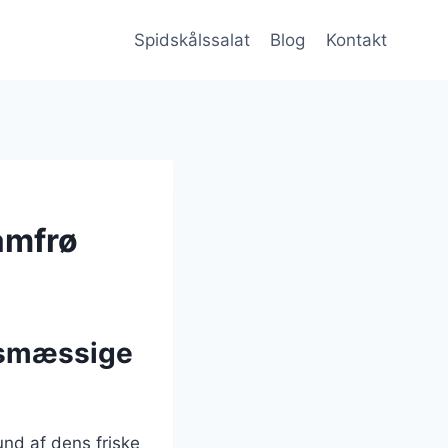
Spidskålssalat
Blog
Kontakt
amfrø
dsmæssige
und af dens friske