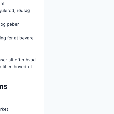
af.
gulerod, rødløg
t og peber
ing for at bevare
ser alt efter hvad
 til en hovedret.
ens
rket i