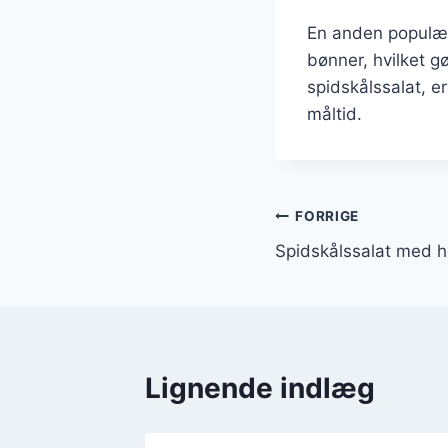
En anden populær v
bønner, hvilket g
spidskålssalat, er
måltid.
Indlægsnavi
FORRIGE
Spidskålssalat med h
Lignende indlæg