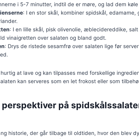
rne i 5-7 minutter, indtil de er møre, og lad dem køle 
dienserne
: I en stor skål, kombiner spidskål, edamame, 
iander.
tten
: I en lille skål, pisk olivenolie, æblecidereddike, sal
 vinaigretten over salaten og bland godt.
en
: Drys de ristede sesamfrø over salaten lige før server
ed.
 hurtig at lave og kan tilpasses med forskellige ingredien
laten kan serveres som en let frokost eller som tilbehør
 perspektiver på spidskålssalat
ng historie, der går tilbage til oldtiden, hvor den blev dy