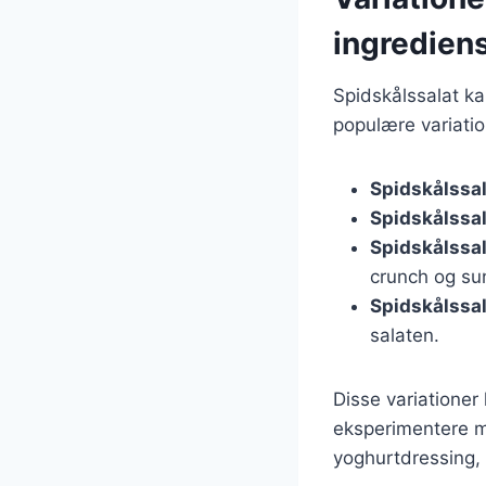
ingredien
Spidskålssalat kan
populære variatio
Spidskålssa
Spidskålssal
Spidskålssa
crunch og su
Spidskålssal
salaten.
Disse variationer
eksperimentere me
yoghurtdressing, 