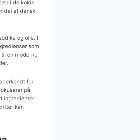
sær i de kolde
n del af dansk
ddike og olie. I
ingredienser som
n til en moderne
der.
 anerkendt for
fokuserer på
d ingredienser
rifter kan
ge