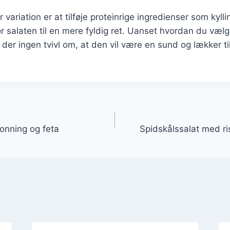
ariation er at tilføje proteinrige ingredienser som kylling
ør salaten til en mere fyldig ret. Uanset hvordan du vælge
 der ingen tvivl om, at den vil være en sund og lækker tilf
gation
onning og feta
Spidskålssalat med ri