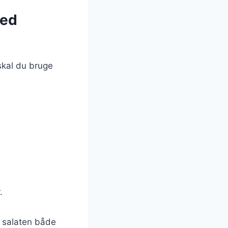
med
skal du bruge
.
r salaten både