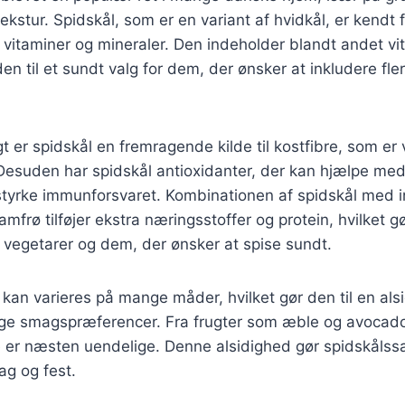
kstur. Spidskål, som er en variant af hvidkål, er kendt f
 vitaminer og mineraler. Den indeholder blandt andet vi
 den til et sundt valg for dem, der ønsker at inkludere fle
r spidskål en fremragende kilde til kostfibre, som er v
 Desuden har spidskål antioxidanter, der kan hjælpe m
styrke immunforsvaret. Kombinationen af spidskål med 
rø tilføjer ekstra næringsstoffer og protein, hvilket gør
e vegetarer og dem, der ønsker at spise sundt.
 kan varieres på mange måder, hvilket gør den til en alsi
lige smagspræferencer. Fra frugter som æble og avocado
 er næsten uendelige. Denne alsidighed gør spidskålssal
ag og fest.