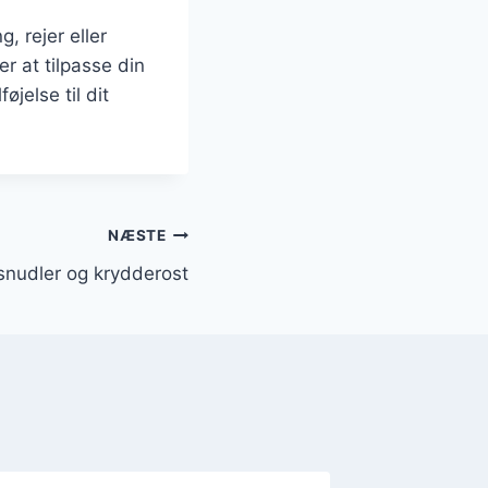
, rejer eller
r at tilpasse din
øjelse til dit
NÆSTE
snudler og krydderost