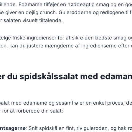
tillende. Edamame tilføjer en nøddeagtig smag og en god 
giver en dejlig crunch. Gulerødderne og rødløgene tilf
 salaten visuelt tiltalende.
 vælge friske ingredienser for at sikre den bedste smag 
aten, kan du justere mængderne af ingredienserne efter
er du spidskålssalat med edama
ssalat med edamame og sesamfrø er en enkel proces, de
n for at forberede din salat:
øntsagerne
: Snit spidskålen fint, riv guleroden, og hak 