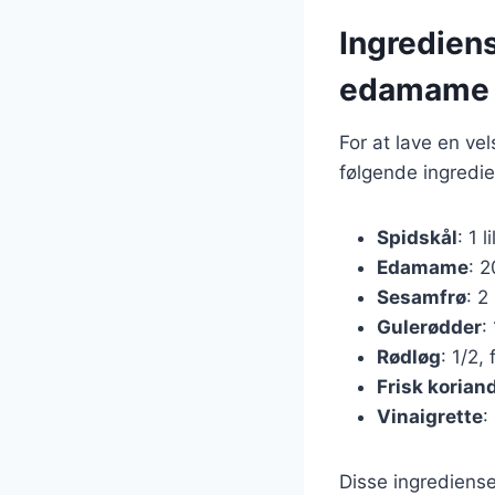
Ingrediens
edamame
For at lave en v
følgende ingredie
Spidskål
: 1 l
Edamame
: 2
Sesamfrø
: 2
Gulerødder
:
Rødløg
: 1/2,
Frisk korian
Vinaigrette
:
Disse ingrediense