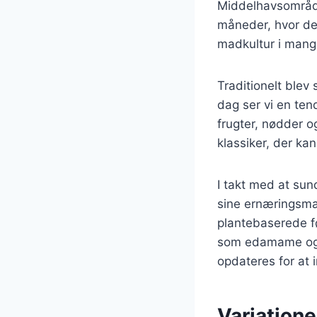
Middelhavsområde
måneder, hvor den
madkultur i mange 
Traditionelt blev
dag ser vi en ten
frugter, nødder o
klassiker, der ka
I takt med at sun
sine ernæringsmæs
plantebaserede fø
som edamame og s
opdateres for a
Variatione