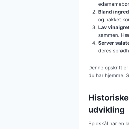
edamamebønne
Bland ingre
og hakket kor
Lav vinaigre
sammen. Hæld
Server salat
deres sprødh
Denne opskrift er
du har hjemme. Sa
Historiske
udvikling
Spidskål har en la