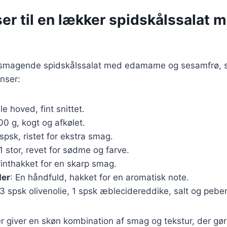
er til en lækker spidskålssalat 
elsmagende spidskålssalat med edamame og sesamfrø, 
nser:
ille hoved, fint snittet.
00 g, kogt og afkølet.
 spsk, ristet for ekstra smag.
 1 stor, revet for sødme og farve.
 finthakket for en skarp smag.
der
: En håndfuld, hakket for en aromatisk note.
 3 spsk olivenolie, 1 spsk æblecidereddike, salt og peber
r giver en skøn kombination af smag og tekstur, der gø