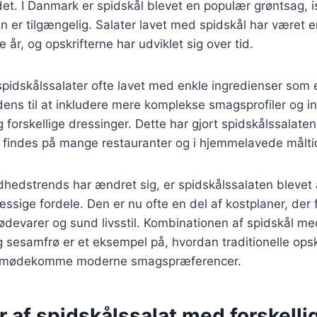
t. I Danmark er spidskål blevet en populær grøntsag, i
 er tilgængelig. Salater lavet med spidskål har været e
år, og opskrifterne har udviklet sig over tid.
 spidskålssalater ofte lavet med enkle ingredienser som e
dens til at inkludere mere komplekse smagsprofiler og 
g forskellige dressinger. Dette har gjort spidskålssalate
n findes på mange restauranter og i hjemmelavede målti
dhedstrends har ændret sig, er spidskålssalaten blevet
sige fordele. Den er nu ofte en del af kostplaner, der 
devarer og sund livsstil. Kombinationen af spidskål me
esamfrø er et eksempel på, hvordan traditionelle opsk
t imødekomme moderne smagspræferencer.
r af spidskålssalat med forskelli