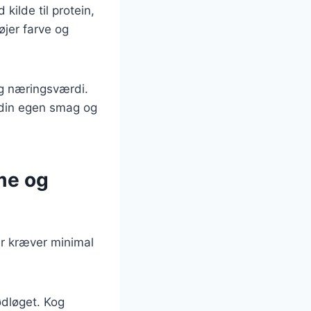
kilde til protein,
øjer farve og
og næringsværdi.
 din egen smag og
me og
r kræver minimal
rødløget. Kog