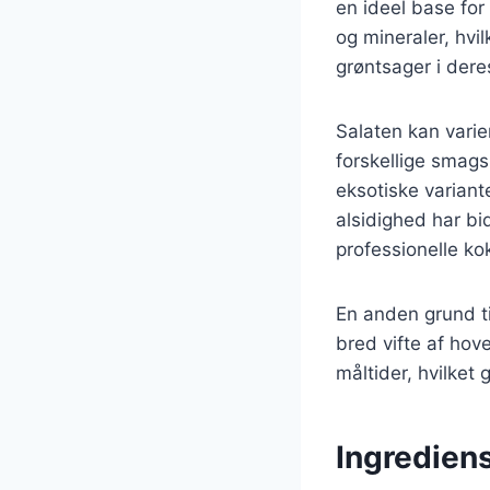
en ideel base for 
og mineraler, hvil
grøntsager i dere
Salaten kan varie
forskellige smags
eksotiske varian
alsidighed har bi
professionelle ko
En anden grund ti
bred vifte af hove
måltider, hvilket
Ingrediens