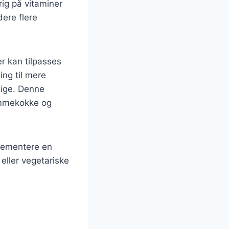
rig på vitaminer
dere flere
er kan tilpasses
ing til mere
lige. Denne
jemmekokke og
plementere en
 eller vegetariske