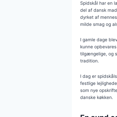
Spidskål har en l
del af dansk madk
dyrket af mennesk
milde smag og al
I gamle dage blev
kunne opbevares i
tilgængelige, og 
tradition.
I dag er spidskål
festlige lejlighe
som nye opskrifter
danske køkken.