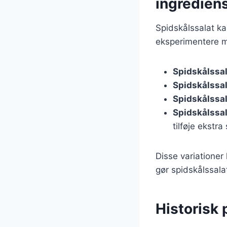
ingredien
Spidskålssalat kan
eksperimentere m
Spidskålssa
Spidskålssal
Spidskålssa
Spidskålssa
tilføje ekstr
Disse variationer
gør spidskålssalat 
Historisk 