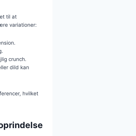
t til at
re variationer:
ension.
g.
lig crunch.
ller dild kan
erencer, hvilket
 oprindelse