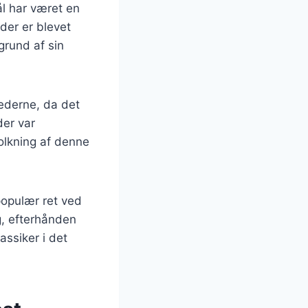
ål har været en
der er blevet
grund af sin
nederne, da det
der var
olkning af denne
populær ret ved
g, efterhånden
assiker i det