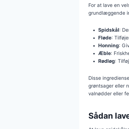
For at lave en ve
grundlæggende ing
Spidskål
: De
Fløde
: Tilfø
Honning
: Gi
Æble
: Frisk
Rødløg
: Tilf
Disse ingrediense
grøntsager eller 
valnødder eller fe
Sådan lav