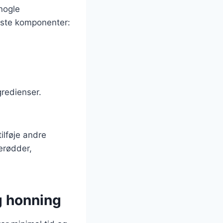
nogle
igste komponenter:
gredienser.
ilføje andre
erødder,
g honning