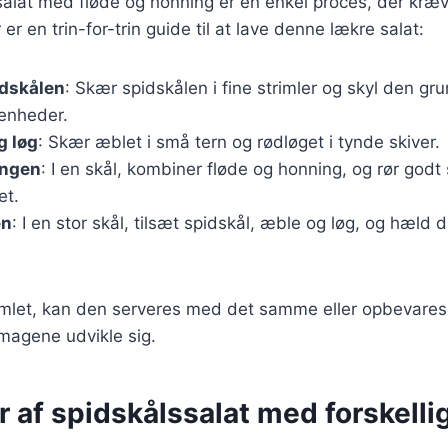
salat med fløde og honning er en enkel proces, der kræv
er en trin-for-trin guide til at lave denne lækre salat:
idskålen
: Skær spidskålen i fine strimler og skyl den grun
renheder.
g løg
: Skær æblet i små tern og rødløget i tynde skiver.
ingen
: I en skål, kombiner fløde og honning, og rør godt
et.
en
: I en stor skål, tilsæt spidskål, æble og løg, og hæld 
amlet, kan den serveres med det samme eller opbevares 
smagene udvikle sig.
r af spidskålssalat med forskelli