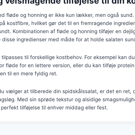
 velsmagende tilføjelse til din k
d fløde og honning er ikke kun lækker, men også sund. 
 på kostfibre, hvilket gør det til en fremragende ingredi
undt. Kombinationen af fløde og honning tilføjer en dejl
ge disse ingredienser med måde for at holde salaten sun
tilpasses til forskellige kostbehov. For eksempel kan d
or fløde for en lettere version, eller du kan tilføje protein
en til en mere fyldig ret.
 vælger at tilberede din spidskålssalat, er det en ret, 
gsløg. Med sin sprøde tekstur og alsidige smagsmuligh
perfekt tilføjelse til enhver middag eller fest.