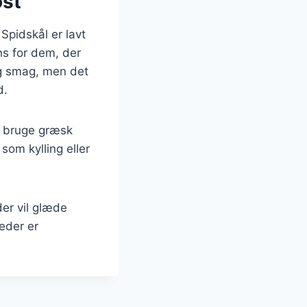
ost
Spidskål er lavt
ens for dem, der
ig smag, men det
d.
u bruge græsk
 som kylling eller
der vil glæde
eder er