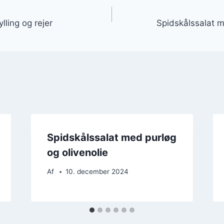
gation
lling og rejer
Spidskålssalat 
Spidskålssalat med purløg
og olivenolie
Af
10. december 2024