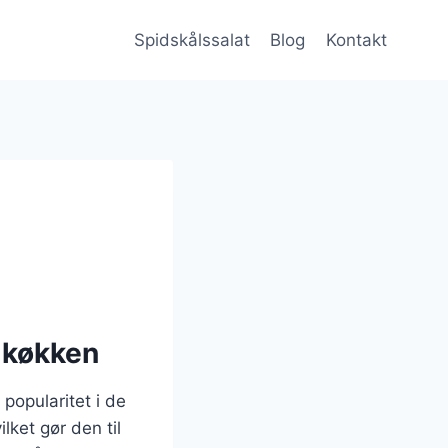
Spidskålssalat
Blog
Kontakt
e køkken
 popularitet i de
lket gør den til