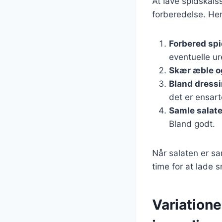
At lave spidskåls
forberedelse. Her 
Forbered sp
eventuelle u
Skær æble o
Bland dress
det er ensart
Samle salat
Bland godt.
Når salaten er s
time for at lade 
Variatione