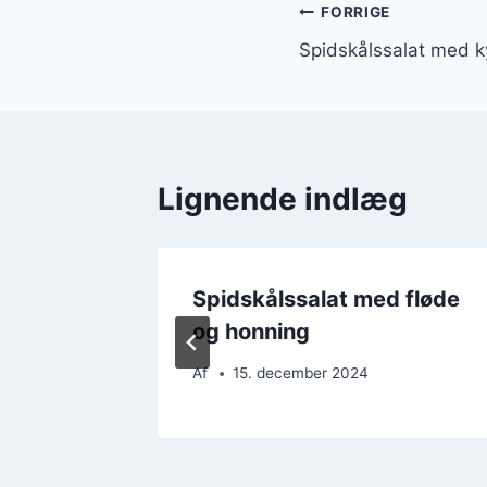
Indlægsnavi
FORRIGE
Spidskålssalat med ky
Lignende indlæg
 citron
Spidskålssalat med fløde
og honning
Af
15. december 2024