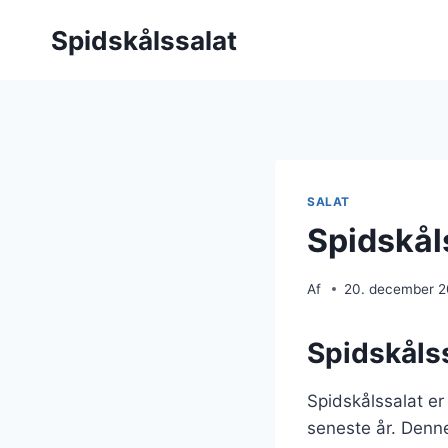
Fortsæt
Spidskålssalat
til
indhold
SALAT
Spidskål
Af
20. december 
Spidskålss
Spidskålssalat er
seneste år. Denne