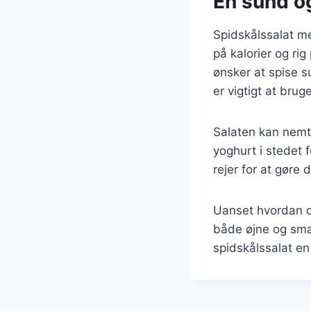
En sund og
Spidskålssalat me
på kalorier og rig
ønsker at spise s
er vigtigt at bru
Salaten kan nemt 
yoghurt i stedet f
rejer for at gøre d
Uanset hvordan du
både øjne og sma
spidskålssalat en 