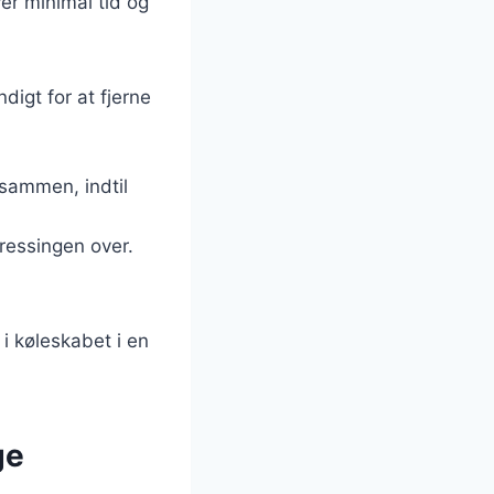
er minimal tid og
digt for at fjerne
 sammen, indtil
dressingen over.
i køleskabet i en
ge