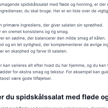
lsmagende spidskålssalat med fløde og honning, er der 
redienser, du skal bruge. Her er en liste over de vigt
n primære ingrediens, der giver salaten sin sprødhed.
jer en cremet konsistens og rig smag.
ver en sødme, der balancerer den milde smag af kålen.
hed og en let syrlighed, der komplementerer de øvrige in
øjer en skarphed og farve til salaten.
r kan varieres alt efter hvad du har hjemme, og du kan t
nødder for ekstra smag og tekstur. For eksempel kan gul
taost være gode tilføjelser.
er du spidskålssalat med fløde o