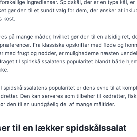
forskellige ingredienser. Spidskål, der er en type kål, er 
ket gør den til et sundt valg for dem, der ønsker at inklu
s kost.
res på mange måder, hvilket gør den til en alsidig ret, d
præferencer. Fra klassiske opskrifter med fløde og honn
ter med frugt og nødder, er mulighederne næsten uende
draget til spidskålssalatens popularitet blandt både h
kke.
l spidskålssalatens popularitet er dens evne til at kom
dretter. Den kan serveres som tilbehør til kødretter, fisk
 gør den til en uundgåelig del af mange måltider.
er til en lækker spidskålssalat