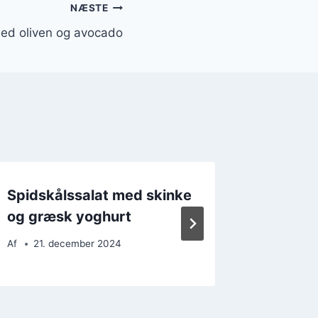
NÆSTE
med oliven og avocado
Spidskålssalat med skinke
Spidsk
og græsk yoghurt
og gul
Af
21. december 2024
Af
22. 