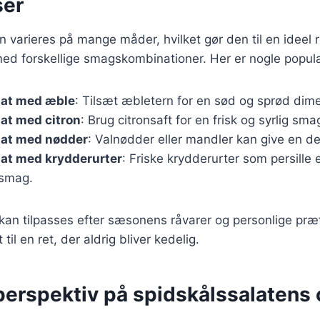
ser
 varieres på mange måder, hvilket gør den til en ideel re
ed forskellige smagskombinationer. Her er nogle populæ
lat med æble
: Tilsæt æbletern for en sød og sprød dim
at med citron
: Brug citronsaft for en frisk og syrlig sma
lat med nødder
: Valnødder eller mandler kan give en dej
lat med krydderurter
: Friske krydderurter som persille e
a smag.
 kan tilpasses efter sæsonens råvarer og personlige præf
til en ret, der aldrig bliver kedelig.
perspektiv på spidskålssalatens