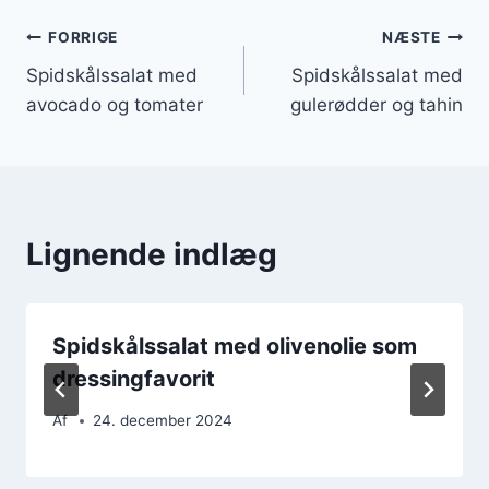
Indlægsnavigation
FORRIGE
NÆSTE
Spidskålssalat med
Spidskålssalat med
avocado og tomater
gulerødder og tahin
Lignende indlæg
Spidskålssalat med olivenolie som
dressingfavorit
Af
24. december 2024