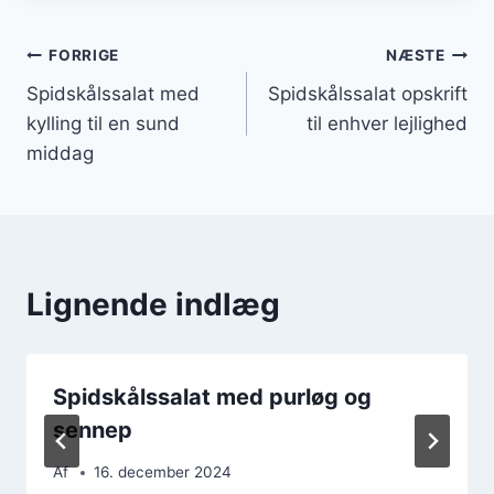
Indlægsnavigation
FORRIGE
NÆSTE
Spidskålssalat med
Spidskålssalat opskrift
kylling til en sund
til enhver lejlighed
middag
Lignende indlæg
Spidskålssalat med purløg og
sennep
Af
16. december 2024