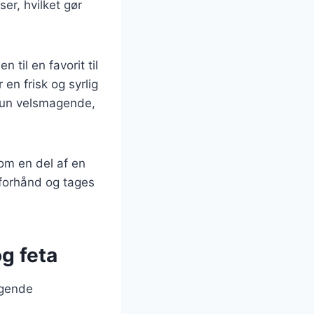
er, hvilket gør
 til en favorit til
en frisk og syrlig
kun velsmagende,
som en del af en
 forhånd og tages
og feta
lgende