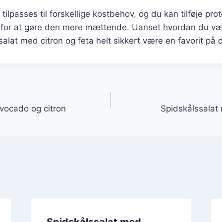
ilpasses til forskellige kostbehov, og du kan tilføje prot
r for at gøre den mere mættende. Uanset hvordan du væl
salat med citron og feta helt sikkert være en favorit på d
gation
vocado og citron
Spidskålssalat
Spidskålssalat med