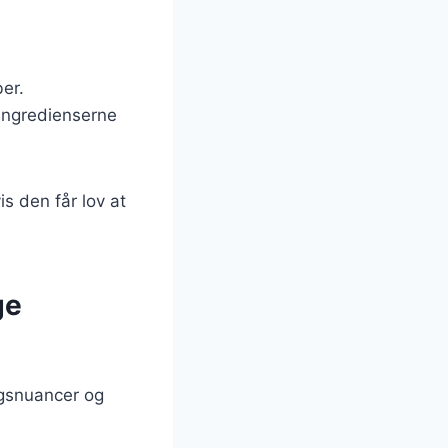
ber.
 ingredienserne
 den får lov at
ge
agsnuancer og