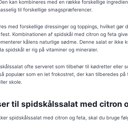
 Den kan kombineres med en række forskellige ingrediens
passelig til forskellige smagspræferencer.
es med forskellige dressinger og toppings, hvilket gør den
est. Kombinationen af spidskål med citron og feta giver 
menterer kålens naturlige sødme. Denne salat er ikke 
 spidskål er rig på vitaminer og mineraler.
kålssalat ofte serveret som tilbehør til kødretter eller 
så populær som en let frokostret, der kan tilberedes på
ler skole.
er til spidskålssalat med citron 
kker spidskålssalat med citron og feta, skal du bruge fø