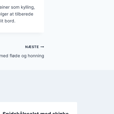
einer som kylling,
ger at tilberede
it bord.
NÆSTE
 med fløde og honning
Spidskålssalat med skinke
Spidsk