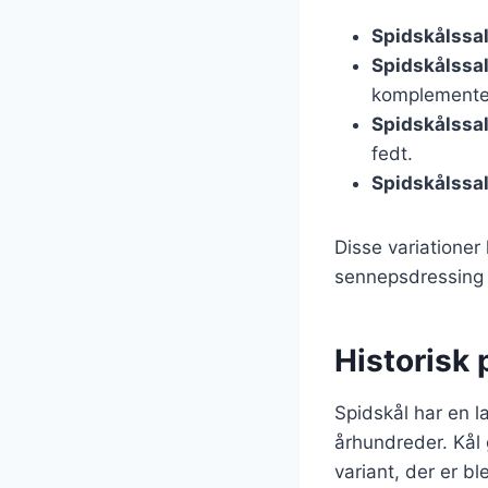
Spidskålssa
Spidskålssa
komplementer
Spidskålssa
fedt.
Spidskålssa
Disse variatione
sennepsdressing fo
Historisk 
Spidskål har en l
århundreder. Kål 
variant, der er b