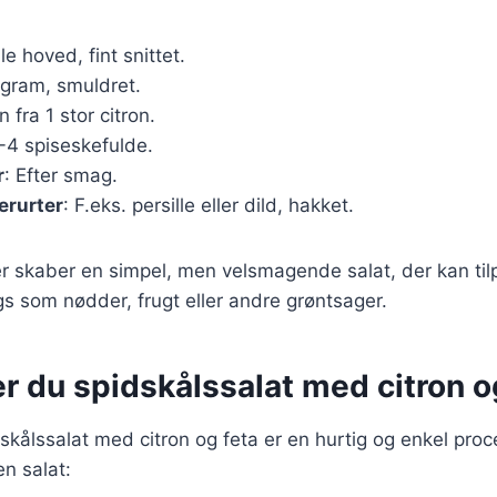
ille hoved, fint snittet.
 gram, smuldret.
n fra 1 stor citron.
3-4 spiseskefulde.
r
: Efter smag.
erurter
: F.eks. persille eller dild, hakket.
er skaber en simpel, men velsmagende salat, der kan ti
gs som nødder, frugt eller andre grøntsager.
r du spidskålssalat med citron o
skålssalat med citron og feta er en hurtig og enkel proce
en salat: