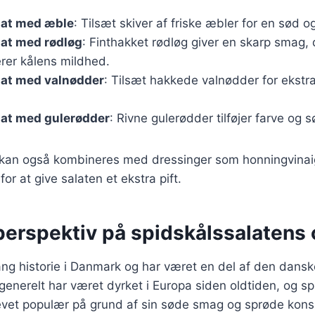
lat med æble
: Tilsæt skiver af friske æbler for en sød o
lat med rødløg
: Finthakket rødløg giver en skarp smag, 
er kålens mildhed.
lat med valnødder
: Tilsæt hakkede valnødder for ekstr
lat med gulerødder
: Rivne gulerødder tilføjer farve og s
r kan også kombineres med dressinger som honningvinaig
r at give salaten et ekstra pift.
perspektiv på spidskålssalatens
ang historie i Danmark og har været en del af den danske
generelt har været dyrket i Europa siden oldtiden, og sp
levet populær på grund af sin søde smag og sprøde kons