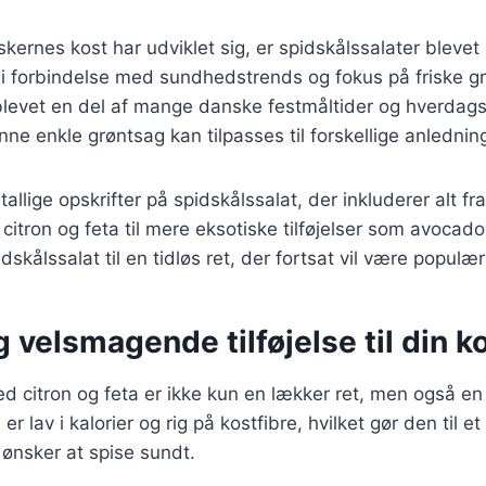
skernes kost har udviklet sig, er spidskålssalater bleve
 i forbindelse med sundhedstrends og fokus på friske gr
levet en del af mange danske festmåltider og hverdagsre
nne enkle grøntsag kan tilpasses til forskellige anlednin
tallige opskrifter på spidskålssalat, der inkluderer alt fr
citron og feta til mere eksotiske tilføjelser som avocado
dskålssalat til en tidløs ret, der fortsat vil være populær
 velsmagende tilføjelse til din k
d citron og feta er ikke kun en lækker ret, men også en su
 er lav i kalorier og rig på kostfibre, hvilket gør den til 
 ønsker at spise sundt.