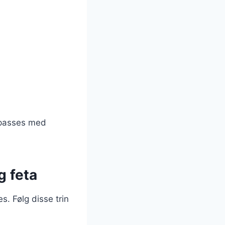
lpasses med
g feta
s. Følg disse trin