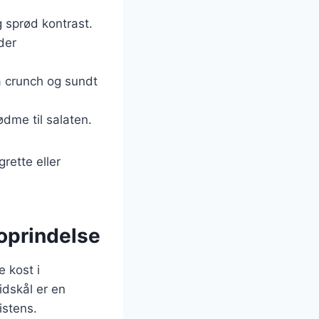
g sprød kontrast.
der
a crunch og sundt
ødme til salaten.
rette eller
 oprindelse
 kost i
idskål er en
istens.