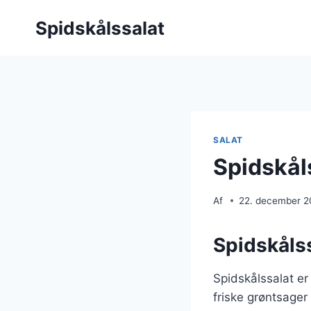
Fortsæt
Spidskålssalat
til
indhold
SALAT
Spidskål
Af
22. december 
Spidskålss
Spidskålssalat er
friske grøntsager