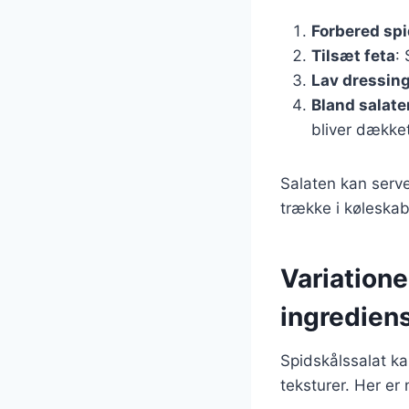
Forbered sp
Tilsæt feta
:
Lav dressin
Bland salate
bliver dækket
Salaten kan serv
trække i køleskab
Variatione
ingredien
Spidskålssalat ka
teksturer. Her er