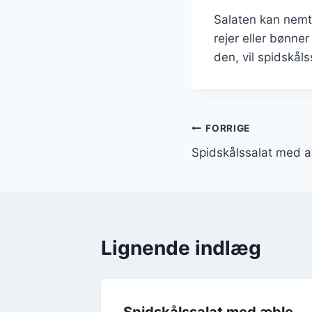
Salaten kan nemt t
rejer eller bønne
den, vil spidskåls
Indlægsnavi
FORRIGE
Spidskålssalat med a
Lignende indlæg
d æble
Spidskålssalat med æble