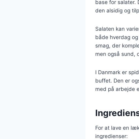
base for salater.
den alsidig og til
Salaten kan varier
både hverdag og f
smag, der komple
men også sund, da
I Danmark er spids
buffet. Den er og
med på arbejde el
Ingrediens
For at lave en læ
ingredienser: