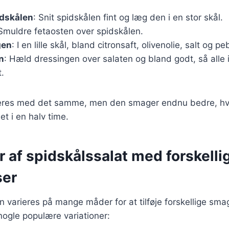
idskålen
: Snit spidskålen fint og læg den i en stor skål.
 Smuldre fetaosten over spidskålen.
gen
: I en lille skål, bland citronsaft, olivenolie, salt og pe
n
: Hæld dressingen over salaten og bland godt, så alle
.
eres med det samme, men den smager endnu bedre, hvis
et i en halv time.
r af spidskålssalat med forskelli
ser
n varieres på mange måder for at tilføje forskellige sm
 nogle populære variationer: