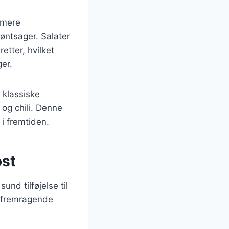
t mere
øntsager. Salater
tter, hvilket
ger.
a klassiske
 og chili. Denne
 i fremtiden.
ost
nd tilføjelse til
et fremragende