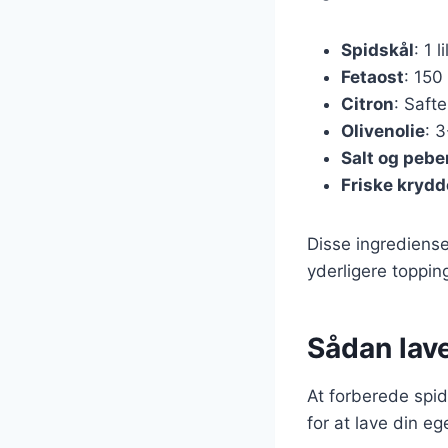
Spidskål
: 1 l
Fetaost
: 150
Citron
: Safte
Olivenolie
: 
Salt og pebe
Friske krydd
Disse ingrediens
yderligere toppin
Sådan lave
At forberede spid
for at lave din eg