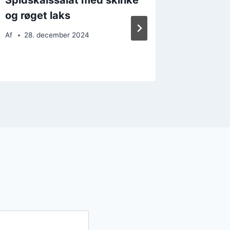
og røget laks
svampe 
Af
28. december 2024
Af
5. d