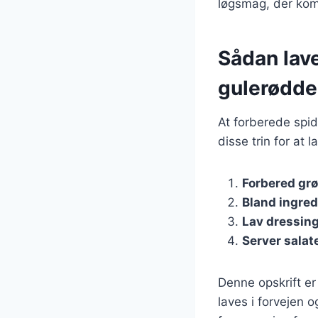
løgsmag, der kom
Sådan lav
gulerødde
At forberede spid
disse trin for at l
Forbered gr
Bland ingre
Lav dressin
Server salat
Denne opskrift er
laves i forvejen 