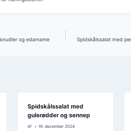
gation
risnudler og edamame
Spidskålssalat med per
Spidskålssalat med
gulerødder og sennep
Af
19. december 2024