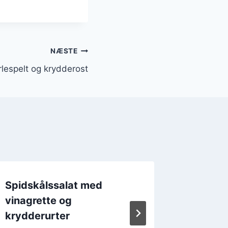
NÆSTE
lespelt og krydderost
Spidskålssalat med
Spidskå
vinagrette og
og hon
krydderurter
Af
19. 