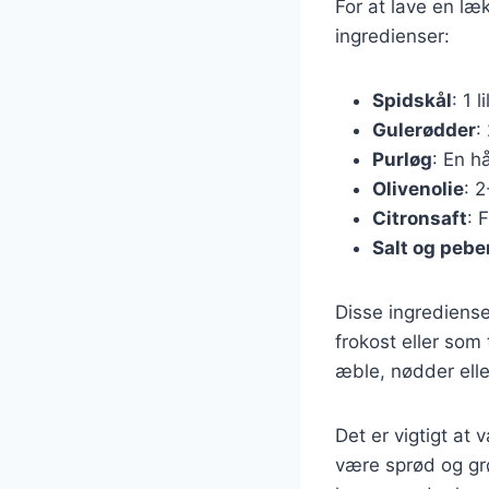
For at lave en læ
ingredienser:
Spidskål
: 1 l
Gulerødder
:
Purløg
: En h
Olivenolie
: 2
Citronsaft
: 
Salt og pebe
Disse ingrediens
frokost eller som
æble, nødder elle
Det er vigtigt at
være sprød og grø