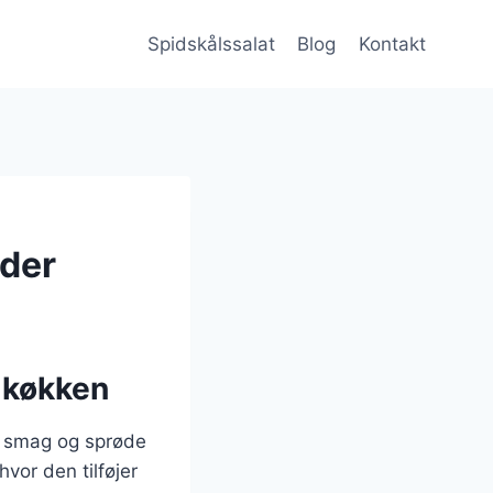
Spidskålssalat
Blog
Kontakt
dder
e køkken
ke smag og sprøde
hvor den tilføjer