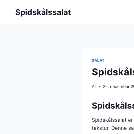
Fortsæt
Spidskålssalat
til
indhold
SALAT
Spidskål
Af
22. december 
Spidskålss
Spidskålssalat er
tekstur. Denne sal