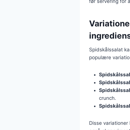
før servering for
Variatione
ingredien
Spidskålssalat ka
populære variatio
Spidskålssa
Spidskålssal
Spidskålssa
crunch.
Spidskålssal
Disse variationer