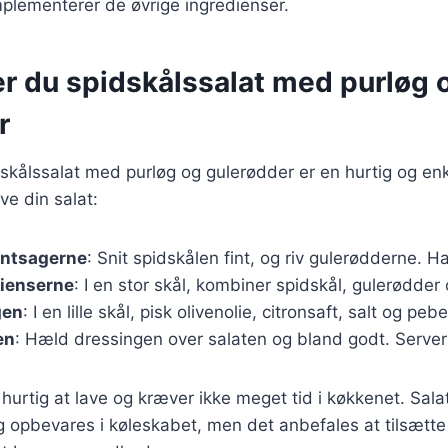
plementerer de øvrige ingredienser.
er du spidskålssalat med purløg 
r
skålssalat med purløg og gulerødder er en hurtig og enk
ave din salat:
øntsagerne
: Snit spidskålen fint, og riv gulerødderne. H
dienserne
: I en stor skål, kombiner spidskål, gulerødder 
gen
: I en lille skål, pisk olivenolie, citronsaft, salt og p
en
: Hæld dressingen over salaten og bland godt. Server
 hurtig at lave og kræver ikke meget tid i køkkenet. Sal
og opbevares i køleskabet, men det anbefales at tilsætte