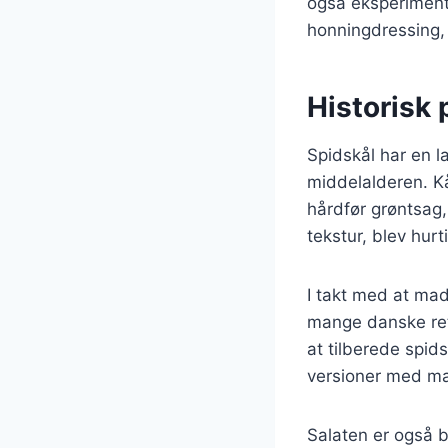
også eksperimente
honningdressing, 
Historisk 
Spidskål har en l
middelalderen. Kå
hårdfør grøntsag,
tekstur, blev hur
I takt med at mad
mange danske rett
at tilberede spid
versioner med ma
Salaten er også b