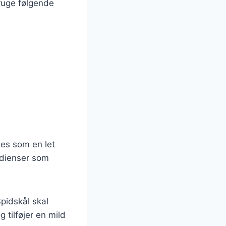
bruge følgende
es som en let
redienser som
Spidskål skal
 tilføjer en mild