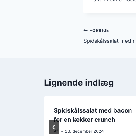
Indlægsnavi
FORRIGE
Spidskålssalat med 
Lignende indlæg
 purløg
Spidskålssalat med bacon
for en lækker crunch
Af
23. december 2024