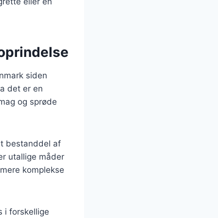
ette eller en
 oprindelse
Danmark siden
a det er en
 smag og sprøde
st bestanddel af
er utallige måder
il mere komplekse
i forskellige