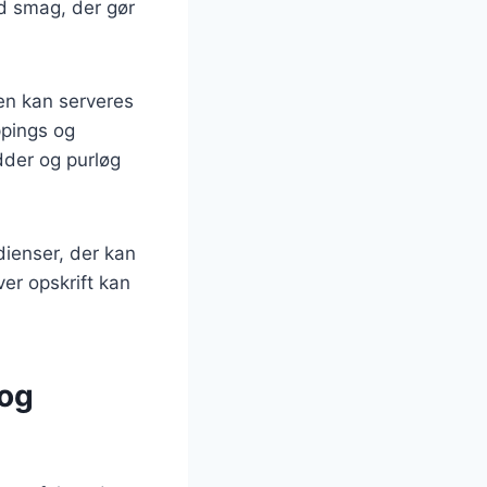
ld smag, der gør
Den kan serveres
ppings og
dder og purløg
dienser, der kan
ver opskrift kan
 og