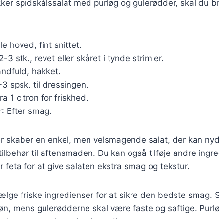
kker spidskålssalat med purløg og gulerødder, skal du 
ille hoved, fint snittet.
 2-3 stk., revet eller skåret i tynde strimler.
åndfuld, hakket.
-3 spsk. til dressingen.
Fra 1 citron for friskhed.
r
: Efter smag.
er skaber en enkel, men velsmagende salat, der kan nyd
 tilbehør til aftensmaden. Du kan også tilføje andre ing
r feta for at give salaten ekstra smag og tekstur.
 vælge friske ingredienser for at sikre den bedste smag. 
n, mens gulerødderne skal være faste og saftige. Purløg