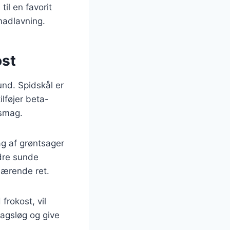
il en favorit
madlavning.
ost
nd. Spidskål er
ilføjer beta-
 smag.
ag af grøntsager
ndre sunde
nærende ret.
frokost, vil
magsløg og give