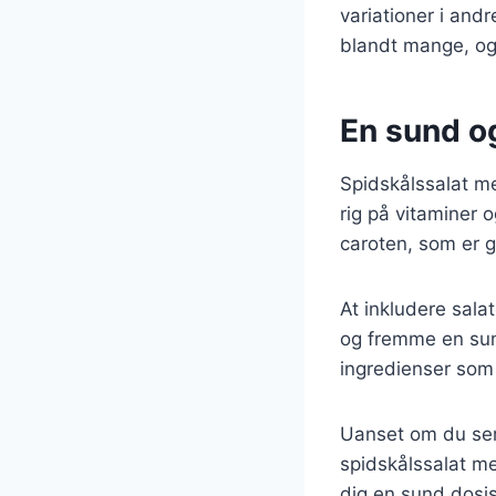
variationer i and
blandt mange, og
En sund og
Spidskålssalat me
rig på vitaminer o
caroten, som er g
At inkludere sala
og fremme en sund
ingredienser som 
Uanset om du serv
spidskålssalat me
dig en sund dosis