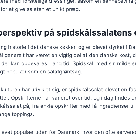
re med forskellige dressinger, såsom en sennepsvinaigr
for at give salaten et unikt præg.
perspektiv på spidskålssalatens
ang historie i det danske køkken og er blevet dyrket i 
l generelt har været en vigtig del af den danske kost, d
 der kan opbevares i lang tid. Spidskål, med sin milde
tigt populær som en salatgrøntsag.
kulturen har udviklet sig, er spidskålssalat blevet en fa
er. Opskrifterne har varieret over tid, og i dag findes d
skålssalat på, fra enkle opskrifter med få ingredienser t
nge toppings.
levet populær uden for Danmark, hvor den ofte serveres 