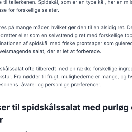
e til tallerkenen. Spidskål, som er en type kål, har en mi
ase for forskellige salater.
res på mange måder, hvilket gør den til en alsidig ret. 
kødretter eller som en selvstændig ret med forskellige to
inationen af spidskål med friske grøntsager som gulerø
velsmagende salat, der er let at forberede.
skålssalat ofte tilberedt med en række forskellige ingre
ekstur. Fra nødder til frugt, mulighederne er mange, og h
æsonens råvarer og personlige præferencer.
er til spidskålssalat med purløg
r