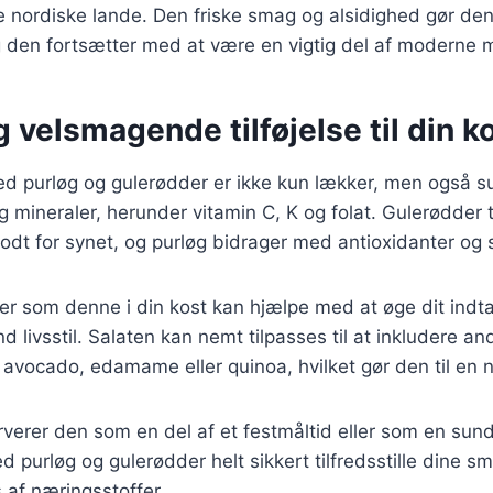
re nordiske lande. Den friske smag og alsidighed gør den t
 den fortsætter med at være en vigtig del af moderne 
 velsmagende tilføjelse til din k
d purløg og gulerødder er ikke kun lækker, men også su
g mineraler, herunder vitamin C, K og folat. Gulerødder t
odt for synet, og purløg bidrager med antioxidanter og
ter som denne i din kost kan hjælpe med at øge dit indt
 livsstil. Salaten kan nemt tilpasses til at inkludere a
avocado, edamame eller quinoa, hvilket gør den til en 
erer den som en del af et festmåltid eller som en sund 
d purløg og gulerødder helt sikkert tilfredsstille dine s
 af næringsstoffer.