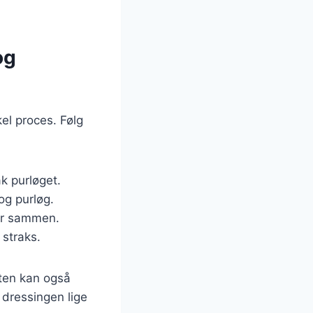
og
el proces. Følg
ak purløget.
og purløg.
eber sammen.
 straks.
aten kan også
 dressingen lige