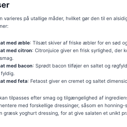
ser
 varieres på utallige måder, hvilket gør den til en alsidi
ner:
lat med æble
: Tilsæt skiver af friske æbler for en sød o
at med citron
: Citronjuice giver en frisk syrlighed, de
 smag.
lat med bacon
: Sprødt bacon tilføjer en saltet og røgfy
fyldig.
at med feta
: Fetaost giver en cremet og saltet dimension
 kan tilpasses efter smag og tilgængelighed af ingredien
imentere med forskellige dressinger, såsom en honning
en græsk yoghurt dressing, for at give salaten et unikt p