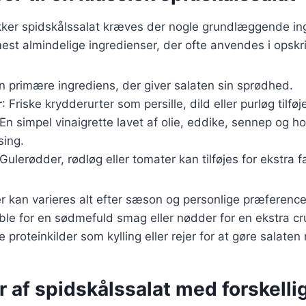
kker spidskålssalat kræves der nogle grundlæggende ing
mest almindelige ingredienser, der ofte anvendes i opskri
n primære ingrediens, der giver salaten sin sprødhed.
r
: Friske krydderurter som persille, dild eller purløg tilfø
 En simpel vinaigrette lavet af olie, eddike, sennep og h
sing.
 Gulerødder, rødløg eller tomater kan tilføjes for ekstra 
r kan varieres alt efter sæson og personlige præferenc
ble for en sødmefuld smag eller nødder for en ekstra cr
re proteinkilder som kylling eller rejer for at gøre salat
r af spidskålssalat med forskelli