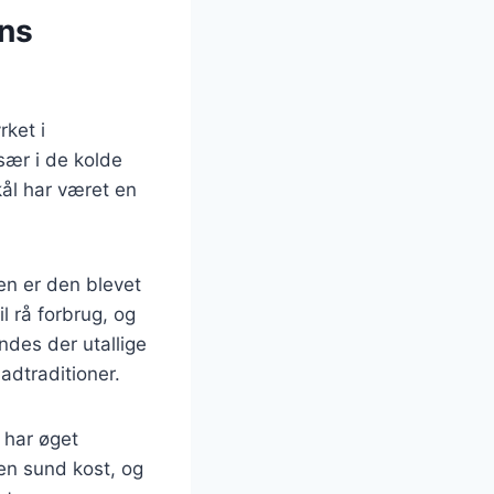
ens
rket i
sær i de kolde
ål har været en
den er den blevet
l rå forbrug, og
ndes der utallige
adtraditioner.
 har øget
 en sund kost, og