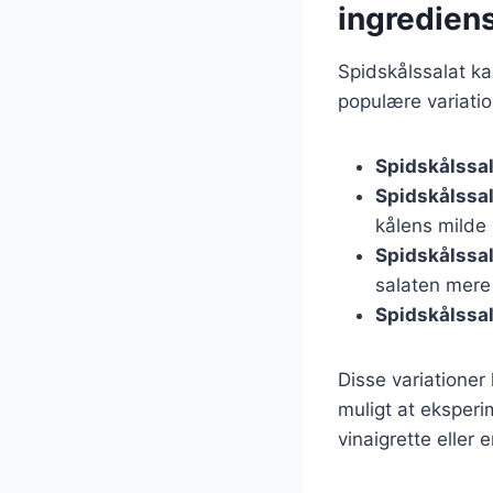
ingredien
Spidskålssalat kan
populære variatio
Spidskålssa
Spidskålssal
kålens milde
Spidskålssa
salaten mere 
Spidskålssal
Disse variationer
muligt at eksper
vinaigrette eller 