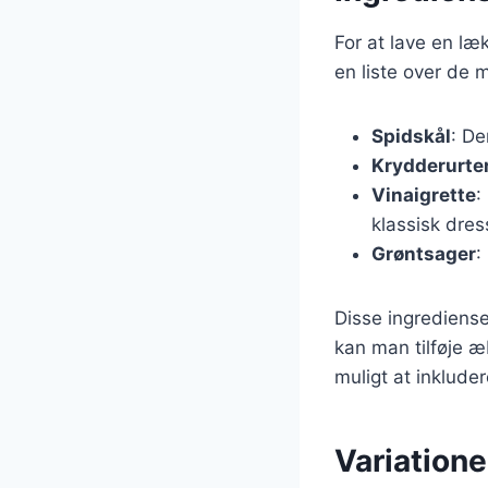
For at lave en læ
en liste over de 
Spidskål
: De
Krydderurte
Vinaigrette
:
klassisk dres
Grøntsager
:
Disse ingrediense
kan man tilføje æ
muligt at inklude
Variatione