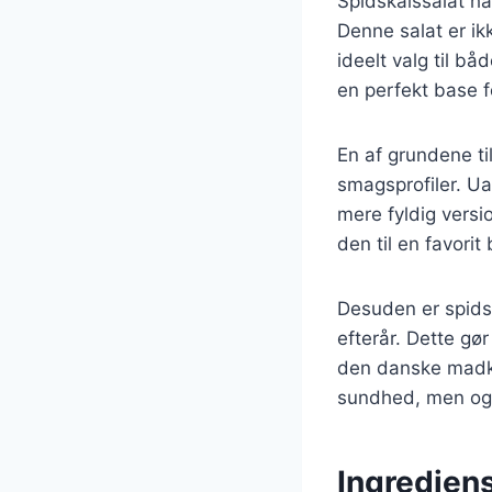
Spidskålssalat ha
Denne salat er ik
ideelt valg til b
en perfekt base f
En af grundene til
smagsprofiler. Ua
mere fyldig versi
den til en favori
Desuden er spidsk
efterår. Dette gør
den danske madkul
sundhed, men og
Ingrediens