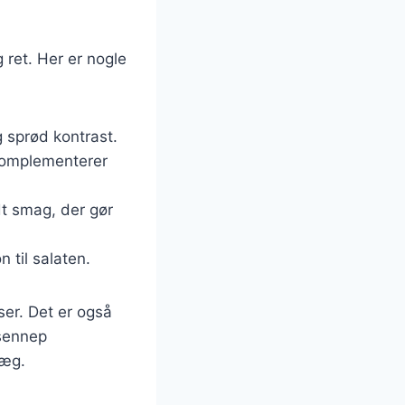
g ret. Her er nogle
g sprød kontrast.
r komplementerer
ldt smag, der gør
 til salaten.
ser. Det er også
-sennep
ræg.