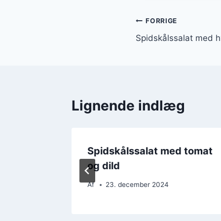
Indlægsnavi
FORRIGE
Spidskålssalat med h
Lignende indlæg
d bacon
Spidskålssalat med tomat
og dild
Af
23. december 2024