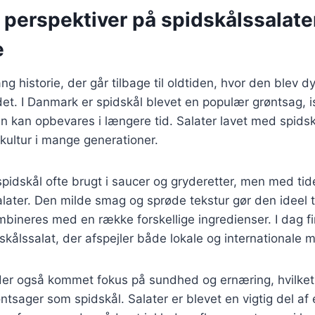
 perspektiver på spidskålssalat
e
ng historie, der går tilbage til oldtiden, hvor den blev dy
t. I Danmark er spidskål blevet en populær grøntsag, i
 kan opbevares i længere tid. Salater lavet med spidsk
kultur i mange generationer.
 spidskål ofte brugt i saucer og gryderetter, men med ti
later. Den milde smag og sprøde tekstur gør den ideel ti
ineres med en række forskellige ingredienser. I dag fi
dskålssalat, der afspejler både lokale og internationale m
 der også kommet fokus på sundhed og ernæring, hvilket
øntsager som spidskål. Salater er blevet en vigtig del af