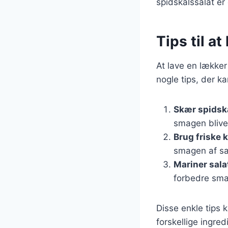
spidskålssalat er
Tips til a
At lave en lækker
nogle tips, der 
Skær spidskå
smagen blive
Brug friske 
smagen af sa
Mariner sala
forbedre sm
Disse enkle tips 
forskellige ingre