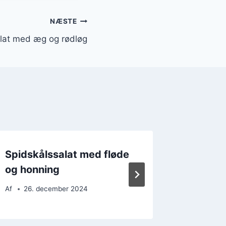
NÆSTE
lat med æg og rødløg
Spidskålssalat med fløde
Spidskå
og honning
og oliv
Af
26. december 2024
Af
3. d