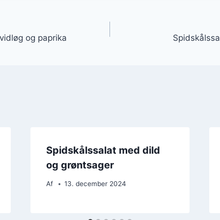
gation
vidløg og paprika
Spidskålssa
Spidskålssalat med dild
og grøntsager
Af
13. december 2024