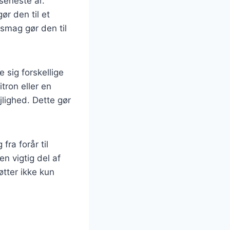
seneste år.
ør den til et
 smag gør den til
e sig forskellige
tron eller en
jlighed. Dette gør
ra forår til
en vigtig del af
tter ikke kun