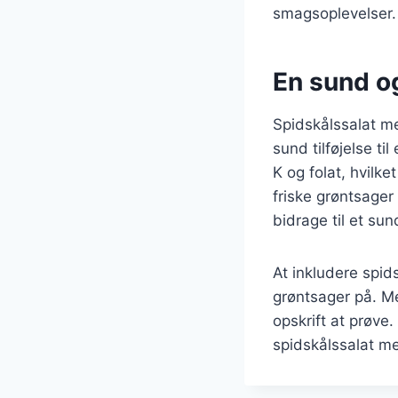
smagsoplevelser.
En sund og
Spidskålssalat me
sund tilføjelse ti
K og folat, hvilke
friske grøntsage
bidrage til et sund
At inkludere spid
grøntsager på. Me
opskrift at prøve
spidskålssalat med