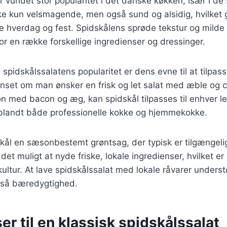
r vundet stor popularitet i det danske køkken, især i de 
ke kun velsmagende, men også sund og alsidig, hvilket g
åde hverdag og fest. Spidskålens sprøde tekstur og milde
or en række forskellige ingredienser og dressinger.
 spidskålssalatens popularitet er dens evne til at tilpass
nset om man ønsker en frisk og let salat med æble og ci
on med bacon og æg, kan spidskål tilpasses til enhver le
t blandt både professionelle kokke og hjemmekokke.
ål en sæsonbestemt grøntsag, der typisk er tilgængelig f
 det muligt at nyde friske, lokale ingredienser, hvilket er 
tur. At lave spidskålssalat med lokale råvarer understø
så bæredygtighed.
er til en klassisk spidskålssalat