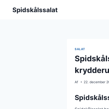
Fortsæt
Spidskålssalat
til
indhold
SALAT
Spidskål
krydderu
Af
22. december 
Spidskålss