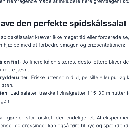
 en fremragende måde at inkludere flere grøntsager i ko
t lave den perfekte spidskålssalat
 spidskålssalat kræver ikke meget tid eller forberedelse
kan hjælpe med at forbedre smagen og præsentationen:
len fint
: Jo finere kålen skæres, desto lettere bliver de
r mere jævn.
krydderurter
: Friske urter som dild, persille eller purløg k
laten.
ten
: Lad salaten trække i vinaigretten i 15-30 minutter f
agen.
kan gøre en stor forskel i den endelige ret. At eksperim
dienser og dressinger kan også føre til nye og spændend