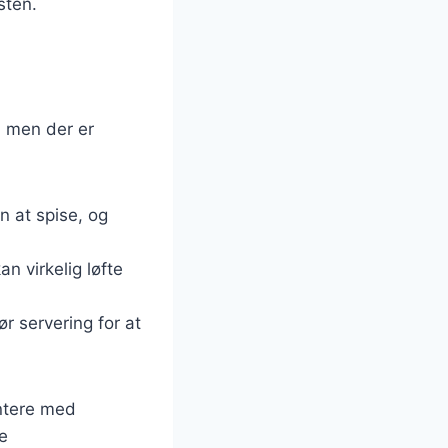
sten.
, men der er
n at spise, og
an virkelig løfte
ør servering for at
entere med
e