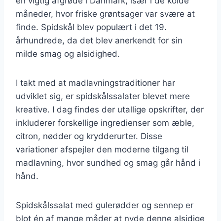
en vigtig afgrøde i Danmark, især i de kolde
måneder, hvor friske grøntsager var svære at
finde. Spidskål blev populært i det 19.
århundrede, da det blev anerkendt for sin
milde smag og alsidighed.
I takt med at madlavningstraditioner har
udviklet sig, er spidskålssalater blevet mere
kreative. I dag findes der utallige opskrifter, der
inkluderer forskellige ingredienser som æble,
citron, nødder og krydderurter. Disse
variationer afspejler den moderne tilgang til
madlavning, hvor sundhed og smag går hånd i
hånd.
Spidskålssalat med gulerødder og sennep er
blot én af mange måder at nyde denne alsidige