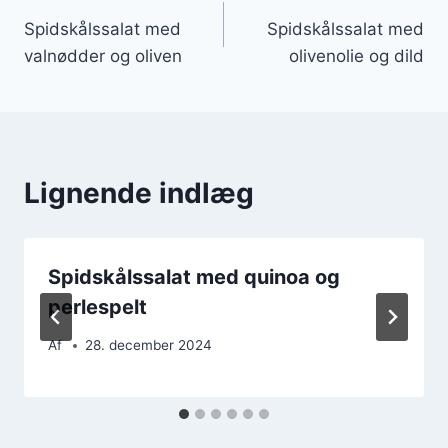
Indlægsnavigation
Spidskålssalat med
Spidskålssalat med
valnødder og oliven
olivenolie og dild
Lignende indlæg
Spidskålssalat med quinoa og
perlespelt
Af
28. december 2024