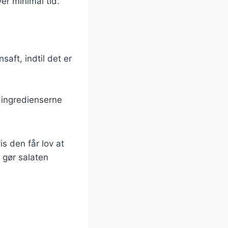
er minimal tid.
aft, indtil det er
 ingredienserne
 den får lov at
g gør salaten