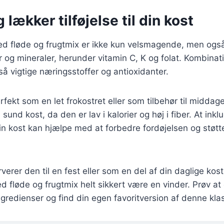
 lækker tilføjelse til din kost
ed fløde og frugtmix er ikke kun velsmagende, men ogs
er og mineraler, herunder vitamin C, K og folat. Kombinat
gså vigtige næringsstoffer og antioxidanter.
rfekt som en let frokostret eller som tilbehør til midda
sund kost, da den er lav i kalorier og høj i fiber. At inkl
din kost kan hjælpe med at forbedre fordøjelsen og støtt
rer den til en fest eller som en del af din daglige kost,
d fløde og frugtmix helt sikkert være en vinder. Prøv a
ngredienser og find din egen favoritversion af denne klas