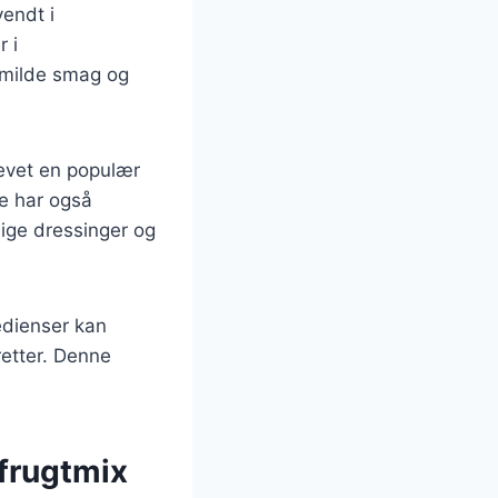
vendt i
r i
 milde smag og
levet en populær
ne har også
llige dressinger og
edienser kan
retter. Denne
 frugtmix