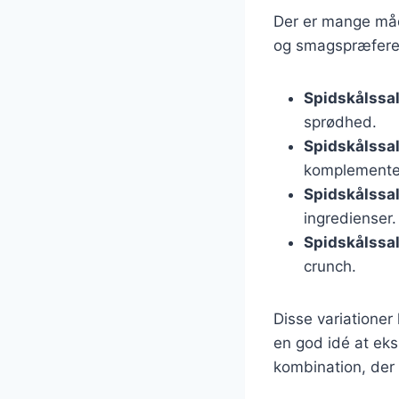
Der er mange måde
og smagspræferen
Spidskålssa
sprødhed.
Spidskålssa
komplementer
Spidskålssal
ingredienser.
Spidskålssa
crunch.
Disse variationer
en god idé at eks
kombination, der 