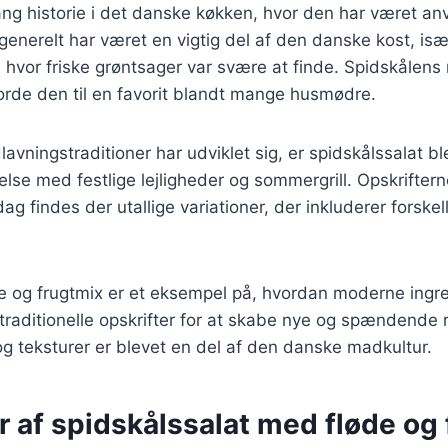
ang historie i det danske køkken, hvor den har været an
generelt har været en vigtig del af den danske kost, isæ
hvor friske grøntsager var svære at finde. Spidskålens
orde den til en favorit blandt mange husmødre.
lavningstraditioner har udviklet sig, er spidskålssalat b
delse med festlige lejligheder og sommergrill. Opskrifter
 dag findes der utallige variationer, der inkluderer forske
e og frugtmix er et eksempel på, hvordan moderne ingr
raditionelle opskrifter for at skabe nye og spændende 
g teksturer er blevet en del af den danske madkultur.
r af spidskålssalat med fløde og