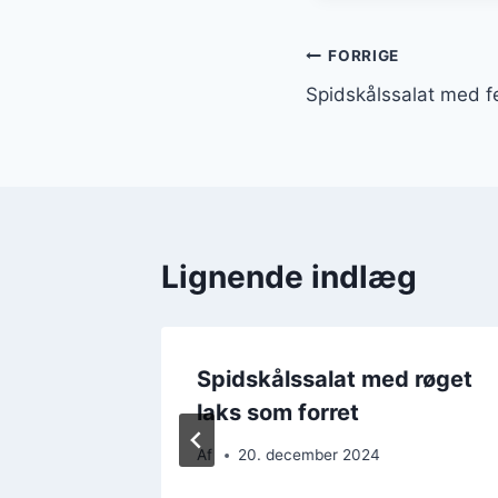
Indlægsnavi
FORRIGE
Spidskålssalat med fe
Lignende indlæg
d
Spidskålssalat med røget
mfrø
laks som forret
Af
20. december 2024