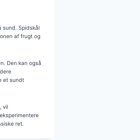
å sund. Spidskål
ionen af frugt og
gen. Den kan også
udere
e et sundt
 vil
t eksperimentere
siske ret.