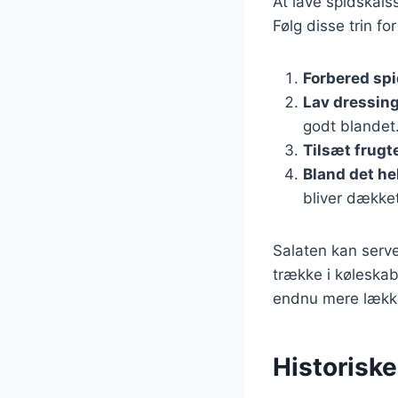
At lave spidskåls
Følg disse trin fo
Forbered sp
Lav dressin
godt blandet
Tilsæt frugt
Bland det he
bliver dækket
Salaten kan serv
trække i køleskab
endnu mere lækk
Historiske