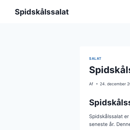
Fortsæt
Spidskålssalat
til
indhold
SALAT
Spidskål
Af
24. december 
Spidskålss
Spidskålssalat er
seneste år. Denne