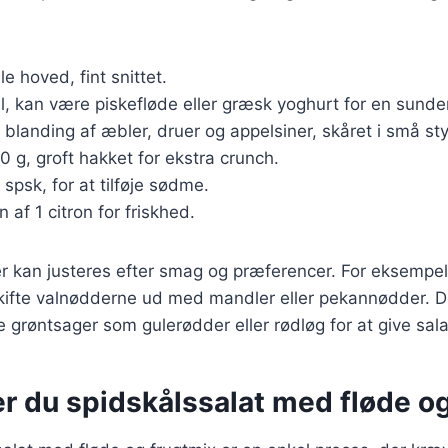
ille hoved, fint snittet.
l, kan være piskefløde eller græsk yoghurt for en sunde
n blanding af æbler, druer og appelsiner, skåret i små sty
50 g, groft hakket for ekstra crunch.
2 spsk, for at tilføje sødme.
n af 1 citron for friskhed.
r kan justeres efter smag og præferencer. For eksempel 
skifte valnødderne ud med mandler eller pekannødder. D
e grøntsager som gulerødder eller rødløg for at give sa
r du spidskålssalat med fløde o