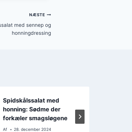
NÆSTE
ssalat med sennep og
honningdressing
Spidskålssalat med
Spidskå
honning: Sødme der
Cremet
forkæler smagsløgene
dessert
Af
28. december 2024
Af
28. 