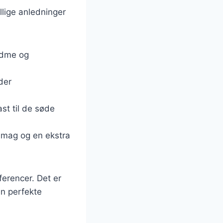
llige anledninger
sødme og
der
ast til de søde
smag og en ekstra
ferencer. Det er
en perfekte