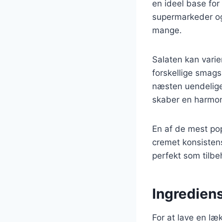
en ideel base for 
supermarkeder og 
mange.
Salaten kan varier
forskellige smags
næsten uendelige
skaber en harmoni
En af de mest pop
cremet konsisten
perfekt som tilbeh
Ingrediens
For at lave en læ