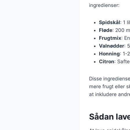
ingredienser:
Spidskål
: 1 l
Fløde
: 200 m
Frugtmix
: E
Valnødder
: 
Honning
: 1-
Citron
: Safte
Disse ingrediense
mere frugt eller 
at inkludere andr
Sådan lave