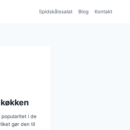
Spidskålssalat
Blog
Kontakt
e køkken
 popularitet i de
lket gør den til