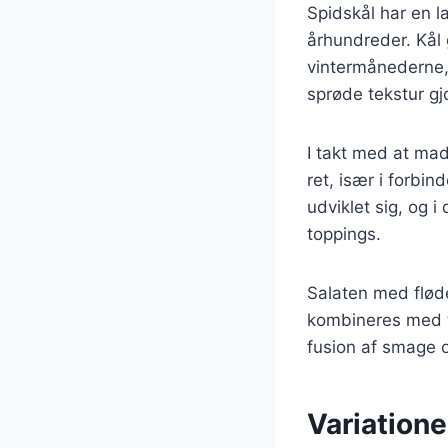
Spidskål har en l
århundreder. Kål 
vintermånederne, 
sprøde tekstur gj
I takt med at mad
ret, især i forbin
udviklet sig, og i
toppings.
Salaten med flød
kombineres med t
fusion af smage o
Variatione