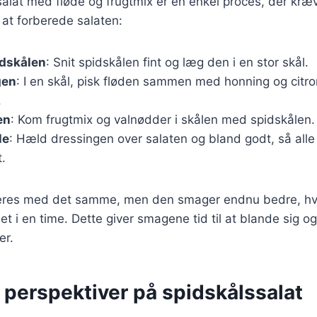
salat med fløde og frugtmix er en enkel proces, der kræv
r at forberede salaten:
idskålen
: Snit spidskålen fint og læg den i en stor skål.
gen
: I en skål, pisk fløden sammen med honning og citrons
.
en
: Kom frugtmix og valnødder i skålen med spidskålen.
le
: Hæld dressingen over salaten og bland godt, så alle
.
eres med det samme, men den smager endnu bedre, hvis
et i en time. Dette giver smagene tid til at blande sig o
er.
 perspektiver på spidskålssalat