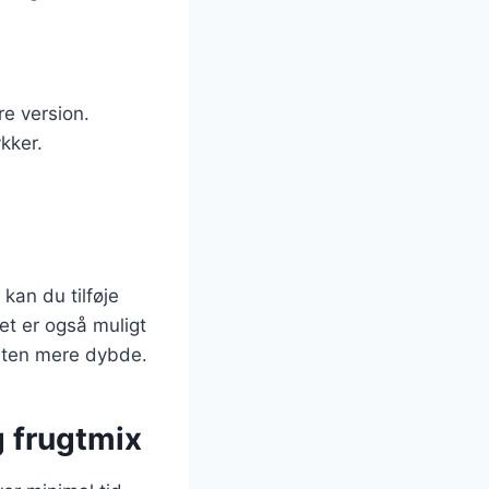
re version.
kker.
kan du tilføje
et er også muligt
laten mere dybde.
g frugtmix