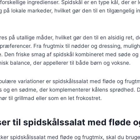
forskellige ingredienser. Spidskål er en type kål, der er le
på lokale markeder, hvilket gør den til en tilgængelig i
es på utallige måder, hvilket gør den til en alsidig ret, 
præferencer. Fra frugtmix til nødder og dressing, mulig
. Den friske smag af spidskål kombineret med søde og 
sk balance, der appellerer til både børn og voksne.
ulære variationer er spidskålssalat med fløde og frugtmi
s og en sødme, der komplementerer kålens sprødhed. D
ør til grillmad eller som en let frokostret.
er til spidskålssalat med fløde 
kker spidskålssalat med fløde og frugtmix, skal du brug