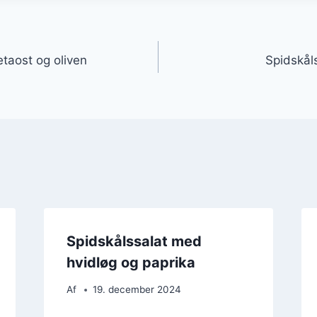
gation
taost og oliven
Spidskål
Spidskålssalat med
hvidløg og paprika
Af
19. december 2024