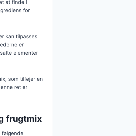
t at finde i
ngrediens for
der kan tilpasses
hederne er
salte elementer
x, som tilføjer en
enne ret er
og frugtmix
e følgende