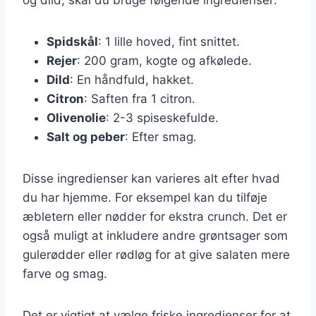
Spidskål
: 1 lille hoved, fint snittet.
Rejer
: 200 gram, kogte og afkølede.
Dild
: En håndfuld, hakket.
Citron
: Saften fra 1 citron.
Olivenolie
: 2-3 spiseskefulde.
Salt og peber
: Efter smag.
Disse ingredienser kan varieres alt efter hvad
du har hjemme. For eksempel kan du tilføje
æbletern eller nødder for ekstra crunch. Det er
også muligt at inkludere andre grøntsager som
gulerødder eller rødløg for at give salaten mere
farve og smag.
Det er vigtigt at vælge friske ingredienser for at