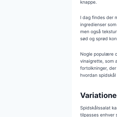
knappe.
I dag findes der m
ingredienser som 
men også tekstur 
sød og sprød kontr
Nogle populære o
vinaigrette, som
fortolkninger, de
hvordan spidskål 
Variatione
Spidskålssalat kan
tilpasses enhver 