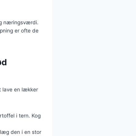
og næringsværdi.
pning er ofte de
ød
t lave en lækker
offel i tern. Kog
 læg den i en stor