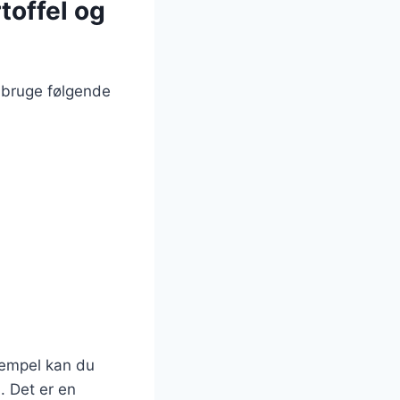
toffel og
u bruge følgende
sempel kan du
. Det er en