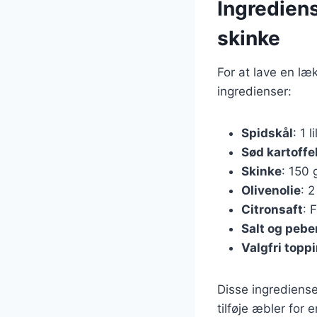
Ingrediens
skinke
For at lave en læ
ingredienser:
Spidskål
: 1 l
Sød kartoffe
Skinke
: 150 
Olivenolie
: 2
Citronsaft
: 
Salt og pebe
Valgfri topp
Disse ingrediense
tilføje æbler for