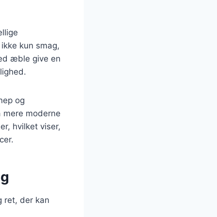
llige
r ikke kun smag,
med æble give en
rlighed.
nnep og
så mere moderne
, hvilket viser,
cer.
ag
g ret, der kan