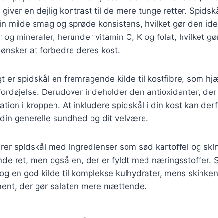
giver en dejlig kontrast til de mere tunge retter. Spidskå
sin milde smag og sprøde konsistens, hvilket gør den ideel
r og mineraler, herunder vitamin C, K og folat, hvilket gør
 ønsker at forbedre deres kost.
er spidskål en fremragende kilde til kostfibre, som hj
rdøjelse. Derudover indeholder den antioxidanter, der k
tion i kroppen. At inkludere spidskål i din kost kan de
 din generelle sundhed og dit velvære.
er spidskål med ingredienser som sød kartoffel og skin
e ret, men også en, der er fyldt med næringsstoffer. S
 og en god kilde til komplekse kulhydrater, mens skinken
nent, der gør salaten mere mættende.