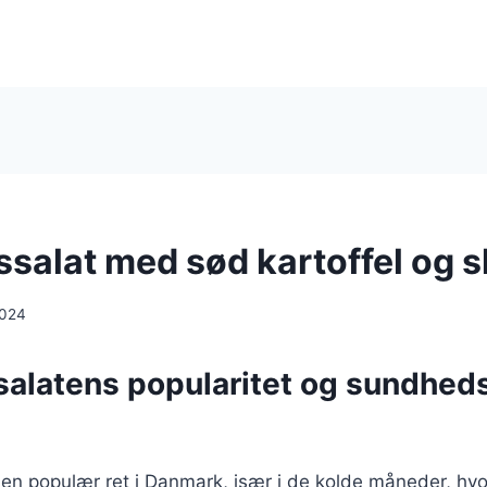
ssalat med sød kartoffel og 
2024
salatens popularitet og sundhe
 en populær ret i Danmark, især i de kolde måneder, hv