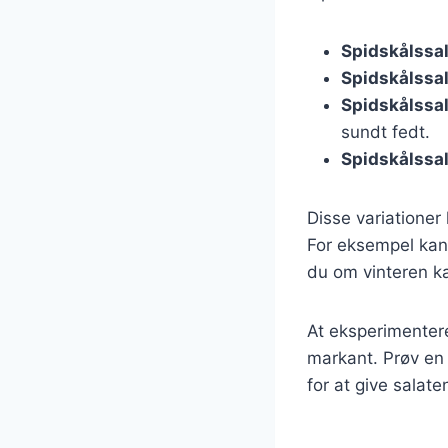
Spidskålssa
Spidskålssal
Spidskålssa
sundt fedt.
Spidskålssa
Disse variationer
For eksempel kan
du om vinteren k
At eksperimenter
markant. Prøv en
for at give salate