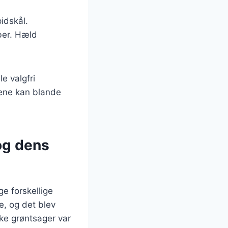
pidskål.
eber. Hæld
e valgfri
gene kan blande
og dens
ge forskellige
e, og det blev
ske grøntsager var