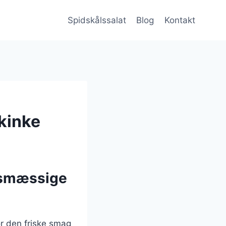
Spidskålssalat
Blog
Kontakt
skinke
dsmæssige
or den friske smag