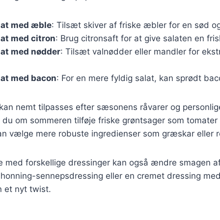
lat med æble
: Tilsæt skiver af friske æbler for en sød 
at med citron
: Brug citronsaft for at give salaten en fri
lat med nødder
: Tilsæt valnødder eller mandler for eks
lat med bacon
: For en mere fyldig salat, kan sprødt baco
 kan nemt tilpasses efter sæsonens råvarer og personli
 du om sommeren tilføje friske grøntsager som tomater
an vælge mere robuste ingredienser som græskar eller r
e med forskellige dressinger kan også ændre smagen af
 honning-sennepsdressing eller en cremet dressing me
n et nyt twist.