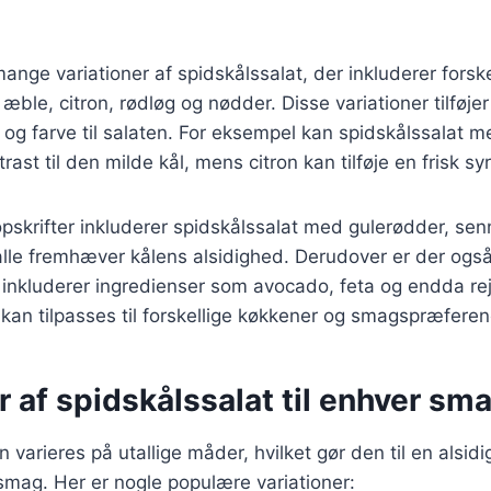
ange variationer af spidskålssalat, der inkluderer forske
æble, citron, rødløg og nødder. Disse variationer tilføje
og farve til salaten. For eksempel kan spidskålssalat 
ast til den milde kål, mens citron kan tilføje en frisk sy
pskrifter inkluderer spidskålssalat med gulerødder, se
 alle fremhæver kålens alsidighed. Derudover er der og
r inkluderer ingredienser som avocado, feta og endda rejer
kan tilpasses til forskellige køkkener og smagspræferen
r af spidskålssalat til enhver sm
 varieres på utallige måder, hvilket gør den til en alsidi
smag. Her er nogle populære variationer: