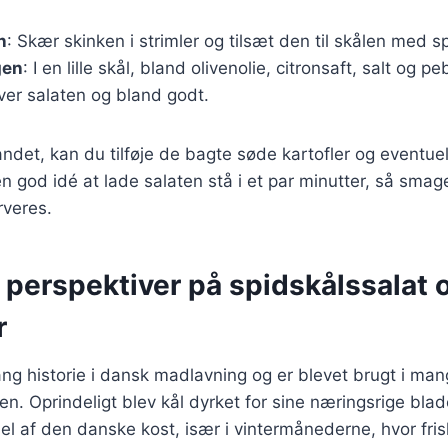
n
: Skær skinken i strimler og tilsæt den til skålen med s
gen
: I en lille skål, bland olivenolie, citronsaft, salt og p
ver salaten og bland godt.
ndet, kan du tilføje de bagte søde kartofler og eventuell
en god idé at lade salaten stå i et par minutter, så sma
rveres.
 perspektiver på spidskålssalat 
r
ang historie i dansk madlavning og er blevet brugt i man
en. Oprindeligt blev kål dyrket for sine næringsrige blad
 del af den danske kost, især i vintermånederne, hvor fri