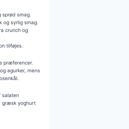
og sprød smag.
sk og syrlig smag.
tra crunch og
n tilføjes.
ge præferencer.
 og agurker, mens
osenkål.
 salaten
d græsk yoghurt