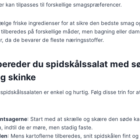
der kan tilpasses til forskellige smagspræferencer.
 vælge friske ingredienser for at sikre den bedste smag 
 tilberedes på forskellige måder, men bagning eller dam
, da de bevarer de fleste næringsstoffer.
bereder du spidskålssalat med s
og skinke
spidskålssalaten er enkel og hurtig. Følg disse trin for a
øntsagerne
: Start med at skrælle og skære den søde kart
, indtil de er møre, men stadig faste.
len
: Mens kartoflerne tilberedes, snit spidskålen fint og