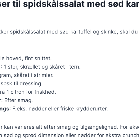
er til spidskålssalat med sød kar
kker spidskålssalat med sød kartoffel og skinke, skal d
ille hoved, fint snittet.
l
: 1 stor, skrællet og skåret i tern.
gram, skåret i strimler.
 spsk til dressing.
Fra 1 citron for friskhed.
r
: Efter smag.
ings
: F.eks. nødder eller friske krydderurter.
r kan varieres alt efter smag og tilgængelighed. For ek
 en sød og sprød dimension eller nødder for ekstra crunch