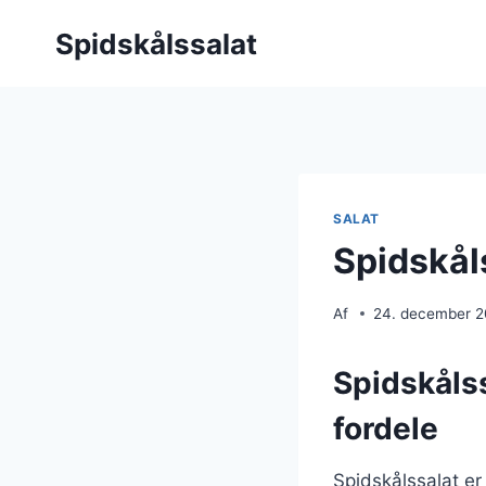
Fortsæt
Spidskålssalat
til
indhold
SALAT
Spidskål
Af
24. december 
Spidskåls
fordele
Spidskålssalat er