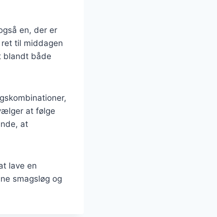
også en, der er
 ret til middagen
it blandt både
gskombinationer,
ælger at følge
inde, at
at lave en
dine smagsløg og