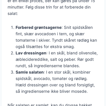
er en enkel proces, der kan gøres på under 15
minutter. Følg disse trin for at forberede din
salat:
Forbered grøntsagerne
: Snit spidskålen
fint, skær avocadoen i tern, og skær
tomaterne i skiver. Tyndt skåret rødløg kan
også tilsættes for ekstra smag.
Lav dressingen
: I en skål, bland olivenolie,
æblecidereddike, salt og peber. Rør godt
rundt, så ingredienserne blandes.
Samle salaten
: I en stor skål, kombiner
spidskål, avocado, tomater og rødløg.
Hæld dressingen over og bland forsigtigt,
så ingredienserne ikke bliver mosede.
Når salaten er samlet, kan du drysse hakket