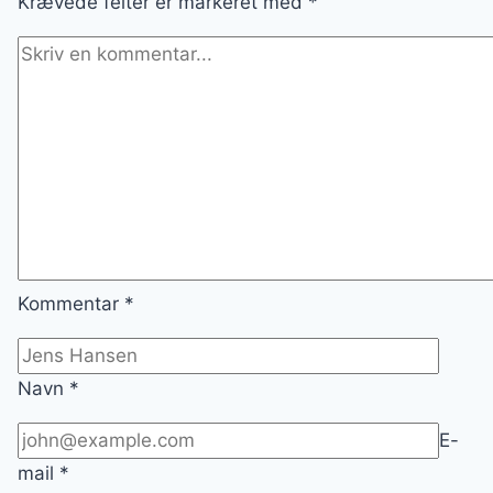
Krævede felter er markeret med
*
Kommentar
*
Navn
*
E-
mail
*