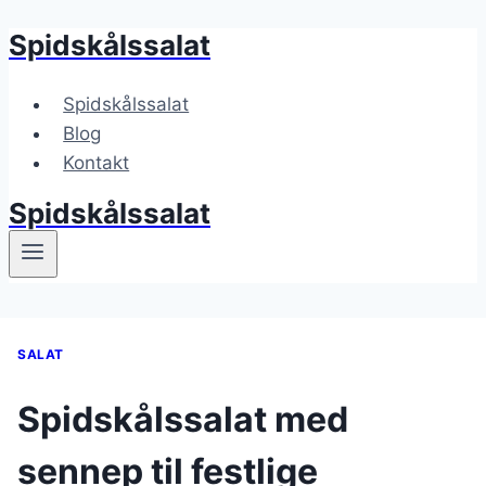
Spidskålssalat
Fortsæt
til
indhold
Spidskålssalat
Blog
Kontakt
Spidskålssalat
SALAT
Spidskålssalat med
sennep til festlige