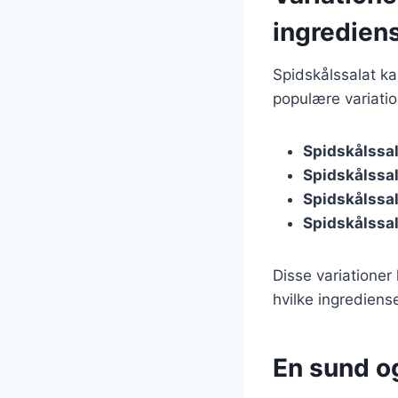
ingredien
Spidskålssalat kan
populære variatio
Spidskålssa
Spidskålssa
Spidskålssa
Spidskålssal
Disse variationer
hvilke ingrediens
En sund og