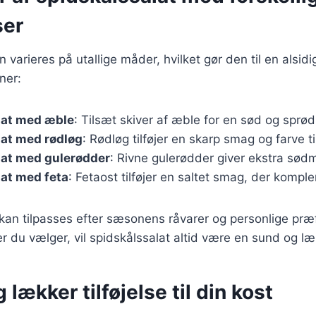
ser
 varieres på utallige måder, hvilket gør den til en alsidi
ner:
lat med æble
: Tilsæt skiver af æble for en sød og sprød
lat med rødløg
: Rødløg tilføjer en skarp smag og farve ti
lat med gulerødder
: Rivne gulerødder giver ekstra sød
at med feta
: Fetaost tilføjer en saltet smag, der kompl
 kan tilpasses efter sæsonens råvarer og personlige pr
er du vælger, vil spidskålssalat altid være en sund og l
 lækker tilføjelse til din kost