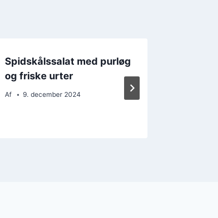
Spidskålssalat med purløg
Spidsk
og friske urter
avocado
Af
9. december 2024
Af
26. 