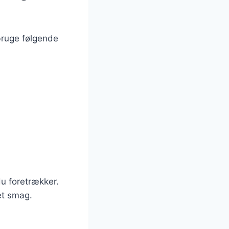
bruge følgende
du foretrækker.
tet smag.