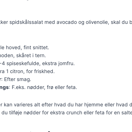
kker spidskålssalat med avocado og olivenolie, skal du 
ille hoved, fint snittet.
moden, skåret i tern.
3-4 spiseskefulde, ekstra jomfru.
Fra 1 citron, for friskhed.
r
: Efter smag.
ings
: F.eks. nødder, frø eller feta.
r kan varieres alt efter hvad du har hjemme eller hvad 
du tilføje nødder for ekstra crunch eller feta for en sal