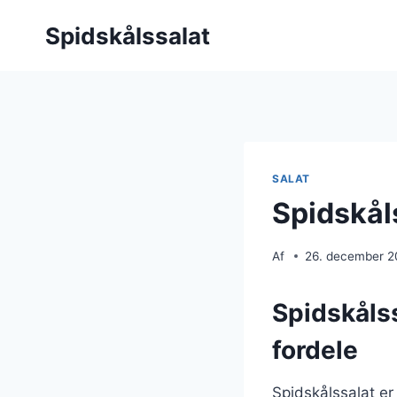
Fortsæt
Spidskålssalat
til
indhold
SALAT
Spidskål
Af
26. december 
Spidskåls
fordele
Spidskålssalat er