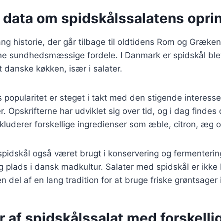
e data om spidskålssalatens opri
ang historie, der går tilbage til oldtidens Rom og Græke
ine sundhedsmæssige fordele. I Danmark er spidskål ble
 danske køkken, især i salater.
 popularitet er steget i takt med den stigende interesse
r. Opskrifterne har udviklet sig over tid, og i dag finde
inkluderer forskellige ingredienser som æble, citron, æg 
 spidskål også været brugt i konservering og fermentering
ig plads i dansk madkultur. Salater med spidskål er ikk
n del af en lang tradition for at bruge friske grøntsager
r af spidskålssalat med forskelli