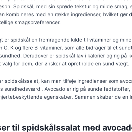
æson. Spidskål, med sin sprøde tekstur og milde smag, 
kan kombineres med en række ingredienser, hvilket gør d
rskellige smagspræferencer.
er spidskål en fremragende kilde til vitaminer og mine
n C, K og flere B-vitaminer, som alle bidrager til et su
undhed. Derudover er spidskål lav i kalorier og rig på ko
dt valg for dem, der ønsker at opretholde en sund vægt.
r spidskålssalat, kan man tilføje ingredienser som avoc
ns sundhedsværdi. Avocado er rig på sunde fedtstoffer,
e hjertebeskyttende egenskaber. Sammen skaber de en 
er til spidskålssalat med avocad