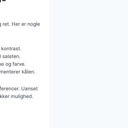
g ret. Her er nogle
 kontrast.
l salaten.
me og farve.
ementerer kålen.
æferencer. Uanset
ækker mulighed.