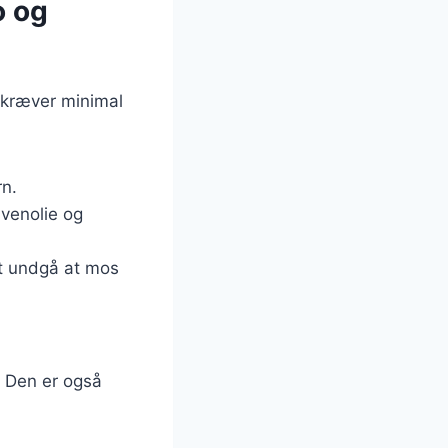
o og
r kræver minimal
rn.
ivenolie og
 at undgå at mos
. Den er også