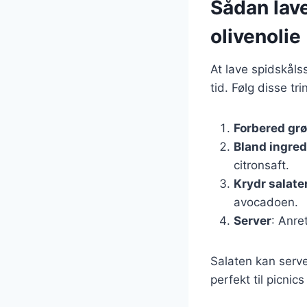
Sådan lav
olivenolie
At lave spidskåls
tid. Følg disse tri
Forbered gr
Bland ingre
citronsaft.
Krydr salate
avocadoen.
Server
: Anre
Salaten kan serve
perfekt til picnic