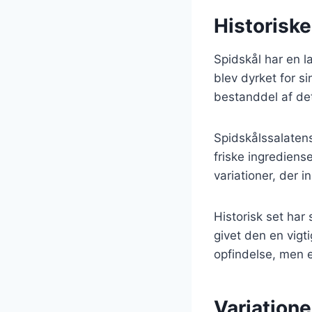
Historisk
Spidskål har en l
blev dyrket for s
bestanddel af det
Spidskålssalatens
friske ingrediense
variationer, der 
Historisk set har
givet den en vigt
opfindelse, men e
Variatione