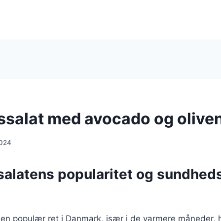
ssalat med avocado og oliven
2024
salatens popularitet og sundhe
 en populær ret i Danmark, især i de varmere måneder, h