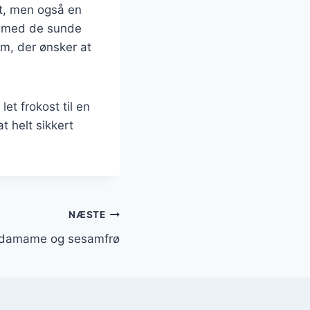
et, men også en
er med de sunde
dem, der ønsker at
let frokost til en
t helt sikkert
NÆSTE
edamame og sesamfrø