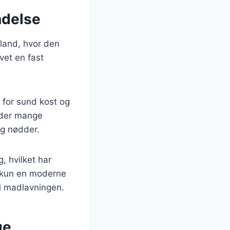
ndelse
nland, hvor den
vet en fast
 for sund kost og
s der mange
og nødder.
, hvilket har
e kun en moderne
 i madlavningen.
ge