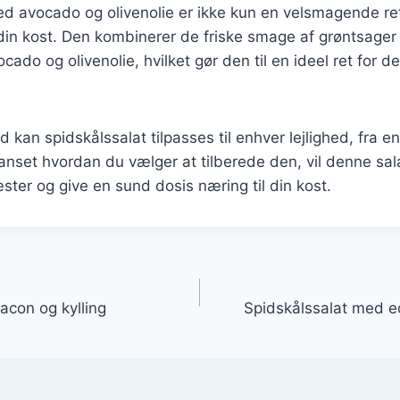
ed avocado og olivenolie er ikke kun en velsmagende r
il din kost. Den kombinerer de friske smage af grøntsag
ocado og olivenolie, hvilket gør den til en ideel ret for 
 kan spidskålssalat tilpasses til enhver lejlighed, fra en 
anset hvordan du vælger at tilberede den, vil denne sala
ter og give en sund dosis næring til din kost.
gation
acon og kylling
Spidskålssalat med 