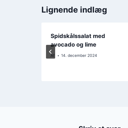
Lignende indlæg
d bacon
Spidskålssalat med
avocado og lime
Af
14. december 2024