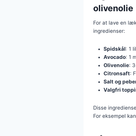
olivenolie
For at lave en læ
ingredienser:
Spidskål
: 1 l
Avocado
: 1 
Olivenolie
: 
Citronsaft
: 
Salt og pebe
Valgfri topp
Disse ingrediense
For eksempel kan 