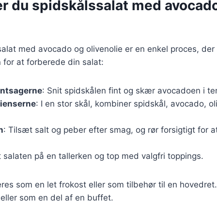
er du spidskålssalat med avocad
salat med avocado og olivenolie er en enkel proces, de
n for at forberede din salat:
øntsagerne
: Snit spidskålen fint og skær avocadoen i te
dienserne
: I en stor skål, kombiner spidskål, avocado, ol
n
: Tilsæt salt og peber efter smag, og rør forsigtigt for
t salaten på en tallerken og top med valgfri toppings.
res som en let frokost eller som tilbehør til en hovedret
s eller som en del af en buffet.