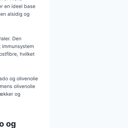
er en ideel base
en alsidig og
raler. Den
ndt immunsystem
stfibre, hvilket
ado og olivenolie
 mens olivenolie
lækker og
o og