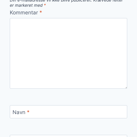
Din e-mailadresse vil ikke blive publiceret.
Krævede felter
er markeret med
*
Kommentar
*
Navn
*