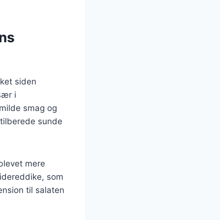
ens
rket siden
sær i
 milde smag og
 tilberede sunde
 blevet mere
cidereddike, som
nsion til salaten