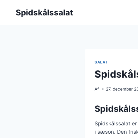
Fortsæt
Spidskålssalat
til
indhold
SALAT
Spidskål
Af
27. december 2
Spidskålss
Spidskålssalat er
i sæson. Den fris