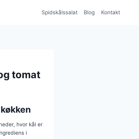
Spidskålssalat
Blog
Kontakt
og tomat
e køkken
eder, hvor kål er
ingrediens i