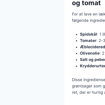
og tomat
For at lave en l
følgende ingredie
Spidskål
: 1 l
Tomater
: 2-3
Æblecidered
Olivenolie
: 
Salt og pebe
Krydderurte
Disse ingrediense
grøntsager som gu
ret, der er hurtig