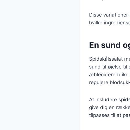
Disse variationer
hvilke ingrediens
En sund og
Spidskålssalat m
sund tilføjelse til
æblecidereddike 
regulere blodsukk
At inkludere spid
give dig en række
tilpasses til at pa