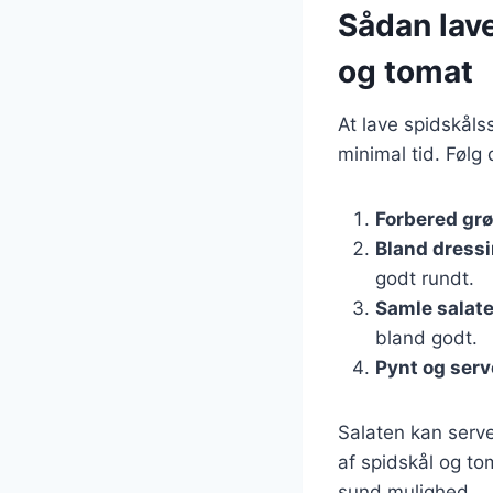
Sådan lav
og tomat
At lave spidskål
minimal tid. Følg 
Forbered gr
Bland dress
godt rundt.
Samle salat
bland godt.
Pynt og serv
Salaten kan serve
af spidskål og t
sund mulighed.