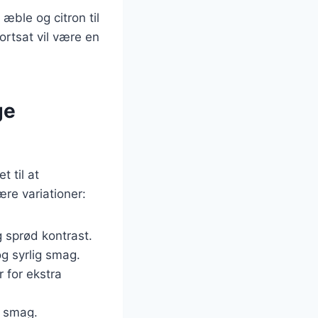
 æble og citron til
fortsat vil være en
ge
t til at
re variationer:
g sprød kontrast.
og syrlig smag.
 for ekstra
t smag.