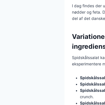
I dag findes der u
nødder og feta. De
del af det dansk
Variatione
ingredien
Spidskålssalat kan
eksperimentere m
Spidskålssa
Spidskålssal
Spidskålssa
crunch.
Spidskålssal