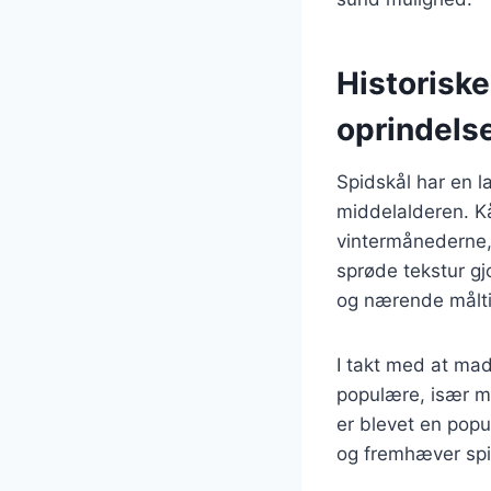
Historiske
oprindels
Spidskål har en l
middelalderen. Kå
vintermånederne, 
sprøde tekstur gj
og nærende målti
I takt med at mad
populære, især m
er blevet en popu
og fremhæver spi