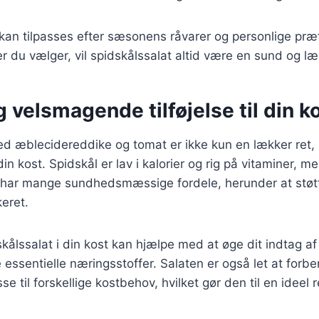
 kan tilpasses efter sæsonens råvarer og personlige pr
er du vælger, vil spidskålssalat altid være en sund og l
 velsmagende tilføjelse til din k
ed æblecidereddike og tomat er ikke kun en lækker ret
 din kost. Spidskål er lav i kalorier og rig på vitaminer, m
har mange sundhedsmæssige fordele, herunder at støtt
eret.
skålssalat i din kost kan hjælpe med at øge dit indtag a
 essentielle næringsstoffer. Salaten er også let at forb
sse til forskellige kostbehov, hvilket gør den til en ideel re