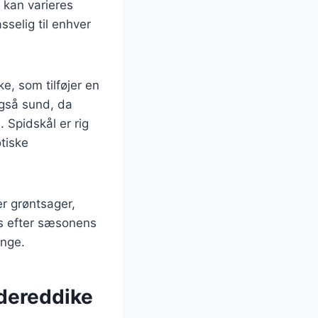
n kan varieres
sselig til enhver
e, som tilføjer en
også sund, da
Spidskål er rig
tiske
er grøntsager,
ses efter sæsonens
ange.
idereddike