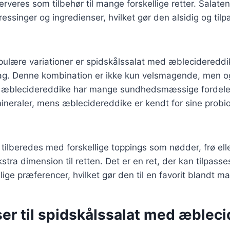
erveres som tilbehør til mange forskellige retter. Salate
essinger og ingredienser, hvilket gør den alsidig og tilpa
ulære variationer er spidskålssalat med æblecidereddik
smag. Denne kombination er ikke kun velsmagende, men 
 æblecidereddike har mange sundhedsmæssige fordele. 
ineraler, mens æblecidereddike er kendt for sine probio
tilberedes med forskellige toppings som nødder, frø ell
kstra dimension til retten. Det er en ret, der kan tilpas
lige præferencer, hvilket gør den til en favorit blandt m
ser til spidskålssalat med æblec