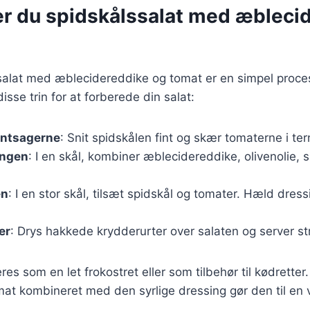
er du spidskålssalat med æbleci
ssalat med æblecidereddike og tomat er en simpel proce
disse trin for at forberede din salat:
øntsagerne
: Snit spidskålen fint og skær tomaterne i ter
ingen
: I en skål, kombiner æblecidereddike, olivenolie, s
en
: I en stor skål, tilsæt spidskål og tomater. Hæld dres
er
: Drys hakkede krydderurter over salaten og server st
res som en let frokostret eller som tilbehør til kødretter
omat kombineret med den syrlige dressing gør den til e