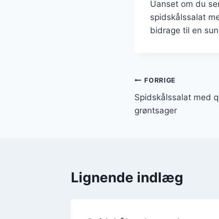
Uanset om du serv
spidskålssalat me
bidrage til en sund
Indlægsnavi
FORRIGE
Spidskålssalat med q
grøntsager
Lignende indlæg