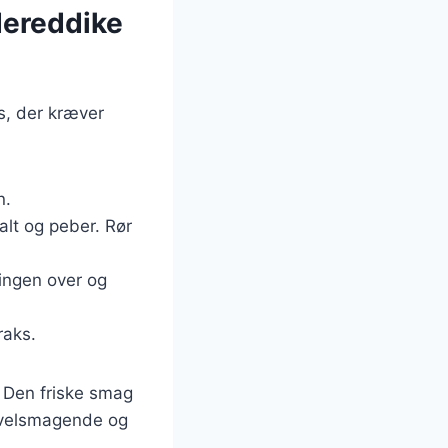
dereddike
s, der kræver
n.
alt og peber. Rør
singen over og
raks.
. Den friske smag
n velsmagende og