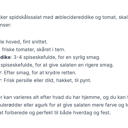
ækker spidskålssalat med æblecidereddike og tomat, ska
nser:
ille hoved, fint snittet.
 friske tomater, skåret i tern.
dike
: 3-4 spiseskefulde, for en syrlig smag.
2 spiseskefulde, for at give salaten en rigere smag.
r
: Efter smag, for at krydre retten.
r
: Frisk persille eller dild, hakket, til pynt.
r kan varieres alt efter hvad du har hjemme, og du kan t
lerødder eller agurk for at give salaten mere farve og t
 at forberede og perfekt til både hverdag og fest.