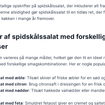
tallige opskrifter på spidskålssalat, der inkluderer alt fra
nne alsidighed gør spidskålssalat til en tidløs ret, der 
e køkken i mange år fremover.
r af spidskålssalat med forskelli
ser
 varieres på mange måder, hvilket gør den til en ideel re
ed forskellige smagskombinationer. Her er nogle populæ
lat med æble
: Tilsæt skiver af friske æbler for en sød o
at med citron
: Brug citronsaft i dressingen for en frisk 
lat med nødder
: Tilsæt hakkede valnødder eller mandler
at med feta
: Smuldret fetaost giver en cremet og salte