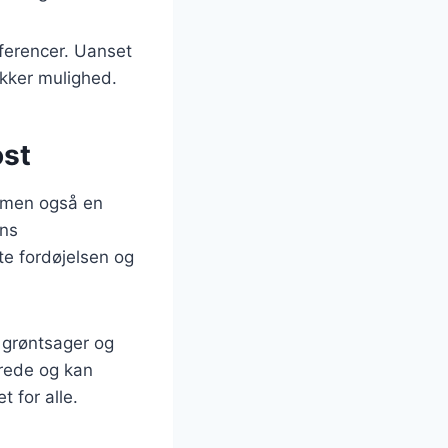
æferencer. Uanset
ækker mulighed.
ost
, men også en
ens
e fordøjelsen og
f grøntsager og
erede og kan
t for alle.