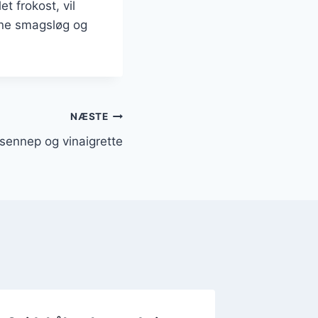
t frokost, vil
dine smagsløg og
NÆSTE
sennep og vinaigrette