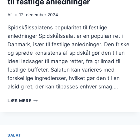
til festlige anledninger
Af
12. december 2024
Spidskålssalatens popularitet til festlige
anledninger Spidskålssalat er en populær ret i
Danmark, især til festlige anledninger. Den friske
og sprøde konsistens af spidskål gør den til en
ideel ledsager til mange retter, fra grillmad til
festlige buffeter. Salaten kan varieres med
forskellige ingredienser, hvilket gør den til en
alsidig ret, der kan tilpasses enhver smag….
SPIDSKÅLSSALAT
LÆS MERE
MED
KRYDDERURTER
TIL
FESTLIGE
ANLEDNINGER
SALAT