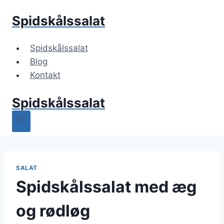
Fortsæt
Spidskålssalat
til
indhold
Spidskålssalat
Blog
Kontakt
Spidskålssalat
SALAT
Spidskålssalat med æg
og rødløg