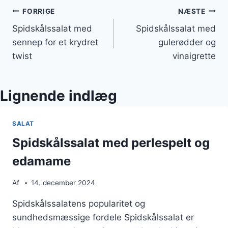
Indlægsnavigation
FORRIGE
NÆSTE
Spidskålssalat med
Spidskålssalat med
sennep for et krydret
gulerødder og
twist
vinaigrette
Lignende indlæg
SALAT
Spidskålssalat med perlespelt og
edamame
Af
14. december 2024
Spidskålssalatens popularitet og
sundhedsmæssige fordele Spidskålssalat er