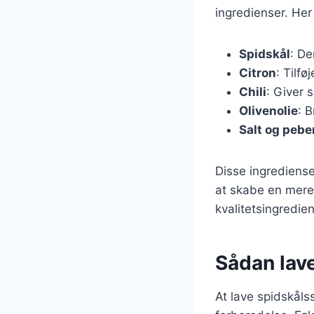
ingredienser. Her
Spidskål
: De
Citron
: Tilf
Chili
: Giver 
Olivenolie
: 
Salt og pebe
Disse ingrediense
at skabe en mere 
kvalitetsingredie
Sådan lave
At lave spidskåls