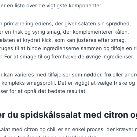
 er en liste over de vigtigste komponenter:
n primære ingrediens, der giver salaten sin sprødhed.
øjer en frisk og syrlig smag, der komplementerer kålen.
salaten et krydret kick, som kan justeres efter smag.
Bruges til at binde ingredienserne sammen og tilføje en r
r
: For at smage til og fremhæve de øvrige ingredienser.
r kan varieres med tilføjelser som nødder, frø eller andr
kompleks smagsprofil. Det er vigtigt at vælge friske og
nser for at opnå det bedste resultat.
r du spidskålssalat med citron og
salat med citron og chili er en enkel proces, der kræver 