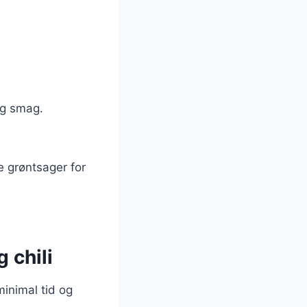
ig smag.
e grøntsager for
 chili
minimal tid og