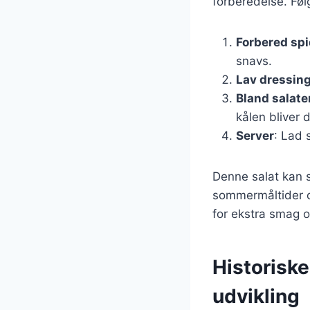
forberedelse. Følg
Forbered sp
snavs.
Lav dressin
Bland salate
kålen bliver 
Server
: Lad 
Denne salat kan s
sommermåltider og
for ekstra smag o
Historiske
udvikling