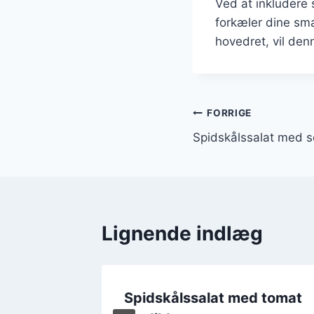
Ved at inkludere 
forkæler dine sm
hovedret, vil den
Indlægsnavi
FORRIGE
Spidskålssalat med 
Lignende indlæg
 oliven
Spidskålssalat med tomat