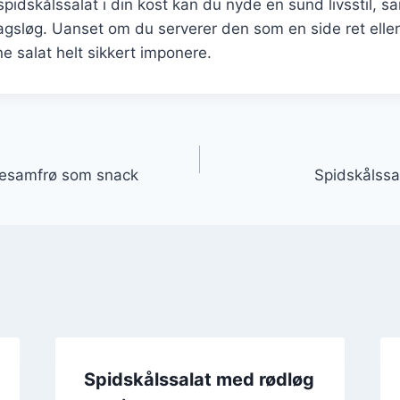
spidskålssalat i din kost kan du nyde en sund livsstil, 
agsløg. Uanset om du serverer den som en side ret elle
ne salat helt sikkert imponere.
gation
sesamfrø som snack
Spidskålssa
Spidskålssalat med rødløg