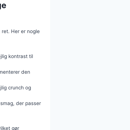
ge
 ret. Her er nogle
ig kontrast til
ementerer den
jlig crunch og
et smag, der passer
ilket gør