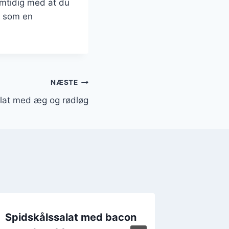
samtidig med at du
r som en
NÆSTE
lat med æg og rødløg
Spidskålssalat med bacon
Spidskå