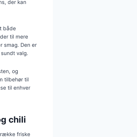
ns, der kan
dt både
der til mere
ver smag. Den er
 sundt valg.
sten, og
tilbehør til
lse til enhver
g chili
 række friske