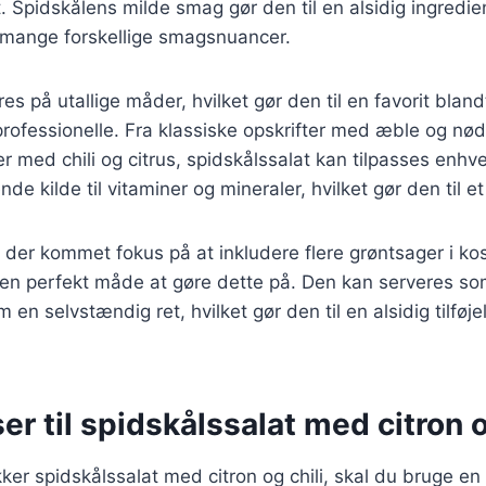
 Spidskålens milde smag gør den til en alsidig ingredie
mange forskellige smagsnuancer.
es på utallige måder, hvilket gør den til en favorit blan
ofessionelle. Fra klassiske opskrifter med æble og nød
er med chili og citrus, spidskålssalat kan tilpasses enh
e kilde til vitaminer og mineraler, hvilket gør den til et
r der kommet fokus på at inkludere flere grøntsager i ko
 en perfekt måde at gøre dette på. Den kan serveres som 
m en selvstændig ret, hvilket gør den til en alsidig tilføje
er til spidskålssalat med citron o
kker spidskålssalat med citron og chili, skal du bruge en