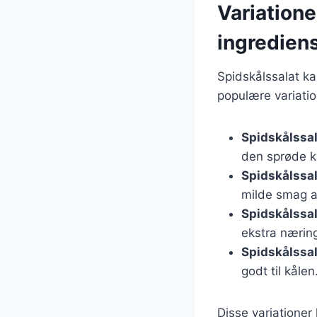
Variatione
ingredien
Spidskålssalat ka
populære variatio
Spidskålssa
den sprøde k
Spidskålssa
milde smag a
Spidskålssa
ekstra næring
Spidskålssal
godt til kålen
Disse variationer