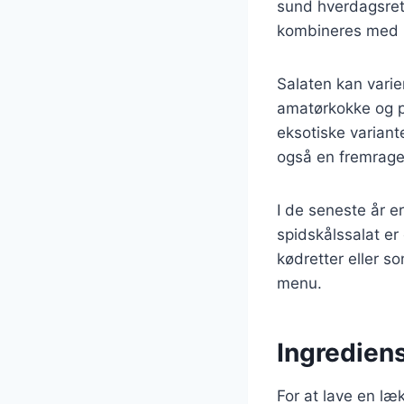
sund hverdagsret.
kombineres med 
Salaten kan varier
amatørkokke og pr
eksotiske variant
også en fremragend
I de seneste år e
spidskålssalat er
kødretter eller so
menu.
Ingrediens
For at lave en læ