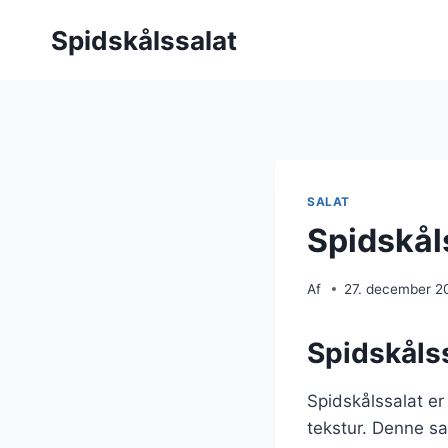
Fortsæt
Spidskålssalat
til
indhold
SALAT
Spidskåls
Af
27. december 2
Spidskålss
Spidskålssalat er
tekstur. Denne sa