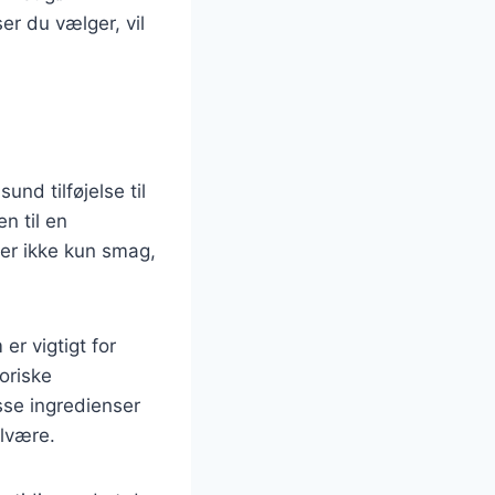
ser du vælger, vil
und tilføjelse til
en til en
øjer ikke kun smag,
er vigtigt for
oriske
se ingredienser
elvære.