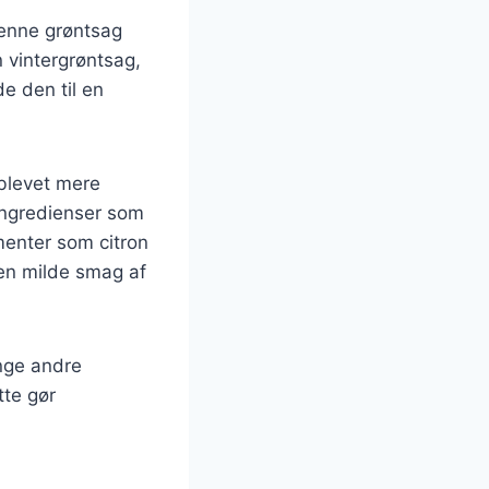
denne grøntsag
 vintergrøntsag,
e den til en
 blevet mere
e ingredienser som
menter som citron
den milde smag af
nge andre
tte gør