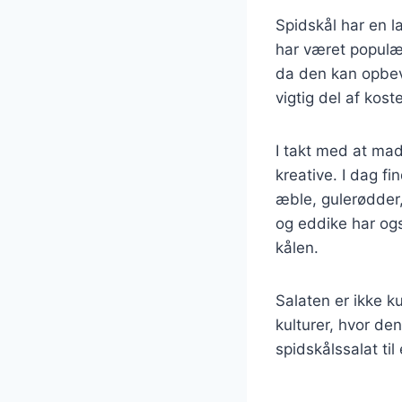
Spidskål har en l
har været populær
da den kan opbeva
vigtig del af kos
I takt med at mad
kreative. I dag fi
æble, gulerødder
og eddike har ogs
kålen.
Salaten er ikke 
kulturer, hvor de
spidskålssalat til