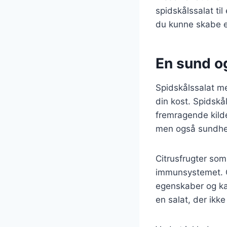
spidskålssalat til
du kunne skabe e
En sund og
Spidskålssalat med
din kost. Spidskål
fremragende kilde 
men også sundhe
Citrusfrugter som 
immunsystemet. C
egenskaber og ka
en salat, der ikk