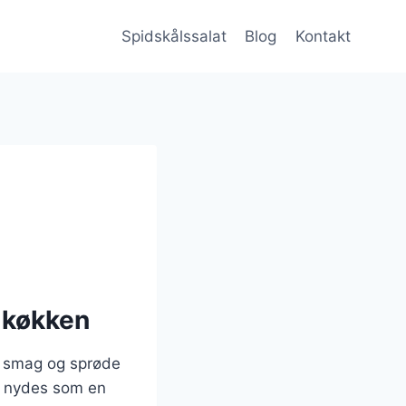
Spidskålssalat
Blog
Kontakt
e køkken
ke smag og sprøde
så nydes som en