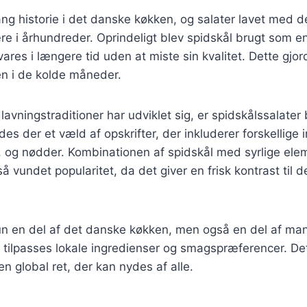
ang historie i det danske køkken, og salater lavet med 
e i århundreder. Oprindeligt blev spidskål brugt som en
res i længere tid uden at miste sin kvalitet. Dette gjord
ten i de kolde måneder.
lavningstraditioner har udviklet sig, er spidskålssalater
ndes der et væld af opskrifter, der inkluderer forskellig
, og nødder. Kombinationen af spidskål med syrlige ele
å vundet popularitet, da det giver en frisk kontrast til 
kun en del af det danske køkken, men også en del af ma
n tilpasses lokale ingredienser og smagspræferencer. De
 en global ret, der kan nydes af alle.