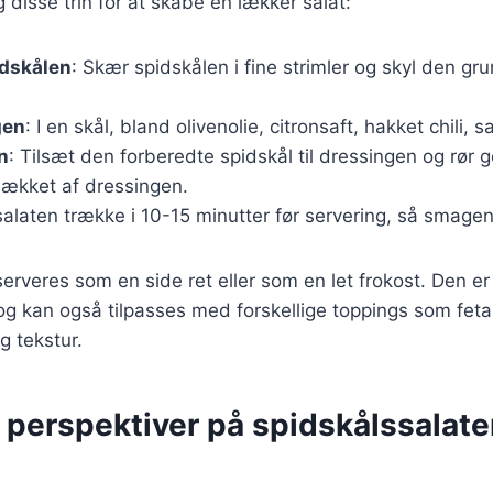
 disse trin for at skabe en lækker salat:
idskålen
: Skær spidskålen i fine strimler og skyl den grun
gen
: I en skål, bland olivenolie, citronsaft, hakket chili, s
n
: Tilsæt den forberedte spidskål til dressingen og rør g
dækket af dressingen.
salaten trække i 10-15 minutter før servering, så smagen
erveres som en side ret eller som en let frokost. Den er 
 kan også tilpasses med forskellige toppings som feta 
g tekstur.
 perspektiver på spidskålssalat