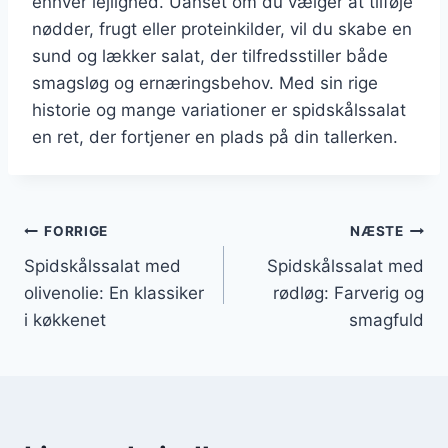
enhver lejlighed. Uanset om du vælger at tilføje
nødder, frugt eller proteinkilder, vil du skabe en
sund og lækker salat, der tilfredsstiller både
smagsløg og ernæringsbehov. Med sin rige
historie og mange variationer er spidskålssalat
en ret, der fortjener en plads på din tallerken.
Indlægsnavigation
FORRIGE
NÆSTE
Spidskålssalat med
Spidskålssalat med
olivenolie: En klassiker
rødløg: Farverig og
i køkkenet
smagfuld