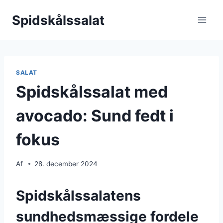
Fortsæt
Spidskålssalat
til
indhold
SALAT
Spidskålssalat med
avocado: Sund fedt i
fokus
Af
28. december 2024
Spidskålssalatens
sundhedsmæssige fordele