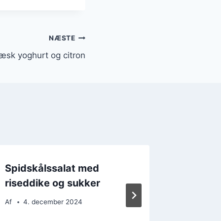
NÆSTE
æsk yoghurt og citron
Spidskålssalat med
Spidsk
riseddike og sukker
risnudl
Af
4. december 2024
Af
28. 