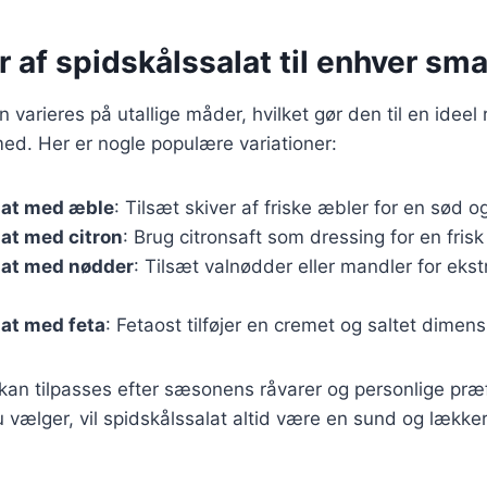
r af spidskålssalat til enhver sm
 varieres på utallige måder, hvilket gør den til en ideel re
ed. Her er nogle populære variationer:
lat med æble
: Tilsæt skiver af friske æbler for en sød o
at med citron
: Brug citronsaft som dressing for en frisk
lat med nødder
: Tilsæt valnødder eller mandler for eks
at med feta
: Fetaost tilføjer en cremet og saltet dimensi
 kan tilpasses efter sæsonens råvarer og personlige pr
 vælger, vil spidskålssalat altid være en sund og lækker ti