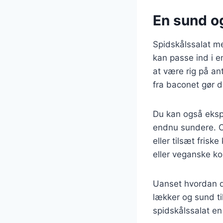
En sund og
Spidskålssalat m
kan passe ind i e
at være rig på an
fra baconet gør de
Du kan også ekspe
endnu sundere. Ov
eller tilsæt frisk
eller veganske ko
Uanset hvordan du
lækker og sund til
spidskålssalat en