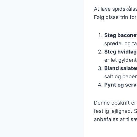
At lave spidskåls
Følg disse trin fo
Steg bacone
sprøde, og t
Steg hvidløg
er let gyldent
Bland salate
salt og peber
Pynt og serv
Denne opskrift er 
festlig lejlighed
anbefales at tils