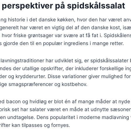
 perspektiver på spidskålssalat
ang historie i det danske køkken, hvor den har været an
generelt har været en vigtig del af den danske kost, isæ
hvor friske grøntsager var svære at få fat i. Spidskåle
 gjorde den til en populær ingrediens i mange retter.
lavningstraditioner har udviklet sig, er spidskålssalater
ndes der utallige opskrifter, der inkluderer forskellige 
der og krydderurter. Disse variationer giver mulighed for
ellige smagspræferencer og kostbehov.
ed bacon og hvidløg er blot én af mange måder at nyde
orisk set har salater været en måde at udnytte sæsonens
gen undtagelse. Dens popularitet i moderne madlavning 
rifter kan tilpasses og fornyes.