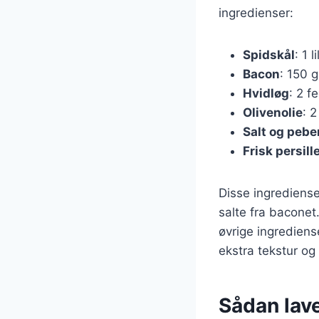
ingredienser:
Spidskål
: 1 l
Bacon
: 150 g
Hvidløg
: 2 f
Olivenolie
: 2
Salt og pebe
Frisk persill
Disse ingrediens
salte fra baconet
øvrige ingrediens
ekstra tekstur og
Sådan lav