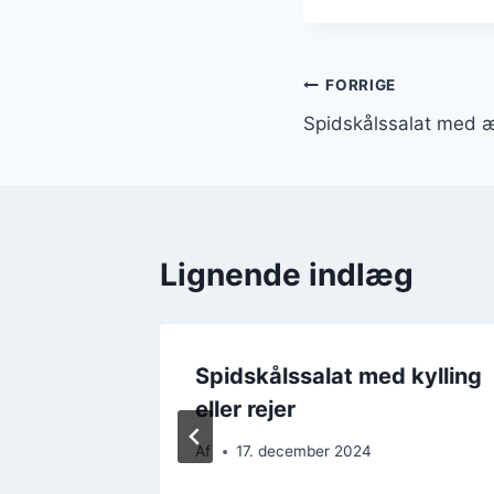
Indlægsnavi
FORRIGE
Spidskålssalat med 
Lignende indlæg
d
Spidskålssalat med kylling
eller rejer
Af
17. december 2024