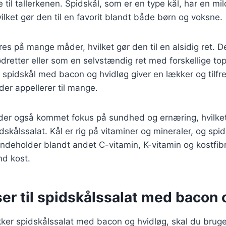
e til tallerkenen. Spidskål, som er en type kål, har en m
vilket gør den til en favorit blandt både børn og voksne.
res på mange måder, hvilket gør den til en alsidig ret. 
kødretter eller som en selvstændig ret med forskellige to
spidskål med bacon og hvidløg giver en lækker og tilfre
er appellerer til mange.
r der også kommet fokus på sundhed og ernæring, hvilke
dskålssalat. Kål er rig på vitaminer og mineraler, og spi
ndeholder blandt andet C-vitamin, K-vitamin og kostfibr
nd kost.
er til spidskålssalat med bacon 
kker spidskålssalat med bacon og hvidløg, skal du brug