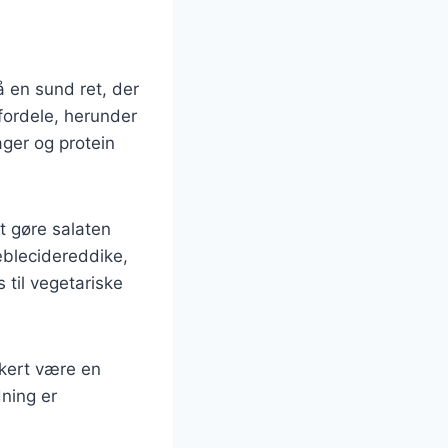
 en sund ret, der
fordele, herunder
ager og protein
t gøre salaten
æblecidereddike,
 til vegetariske
kkert være en
dning er