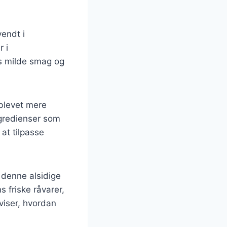
vendt i
r i
ns milde smag og
 blevet mere
ingredienser som
 at tilpasse
 denne alsidige
 friske råvarer,
viser, hvordan