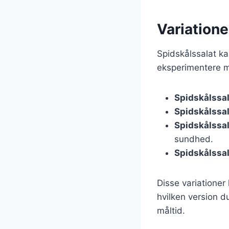
Variatione
Spidskålssalat kan
eksperimentere m
Spidskålssa
Spidskålssal
Spidskålssa
sundhed.
Spidskålssal
Disse variationer
hvilken version du
måltid.