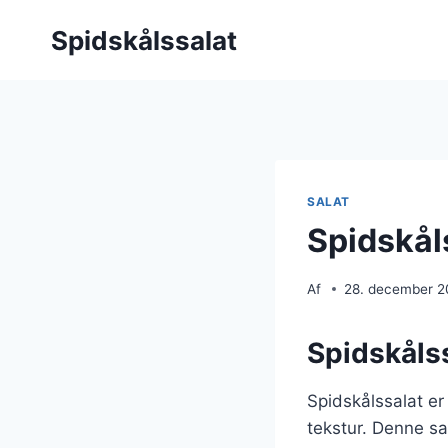
Fortsæt
Spidskålssalat
til
indhold
SALAT
Spidskål
Af
28. december 
Spidskålss
Spidskålssalat er
tekstur. Denne sal