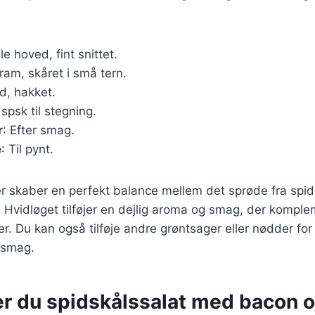
ille hoved, fint snittet.
ram, skåret i små tern.
ed, hakket.
 spsk til stegning.
r
: Efter smag.
e
: Til pynt.
er skaber en perfekt balance mellem det sprøde fra spi
. Hvidløget tilføjer en dejlig aroma og smag, der kompl
er. Du kan også tilføje andre grøntsager eller nødder for
 smag.
er du spidskålssalat med bacon o