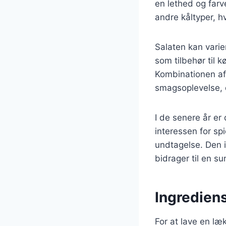
en lethed og farv
andre kåltyper, h
Salaten kan varie
som tilbehør til 
Kombinationen af 
smagsoplevelse, d
I de senere år e
interessen for spi
undtagelse. Den i
bidrager til en su
Ingrediens
For at lave en læ