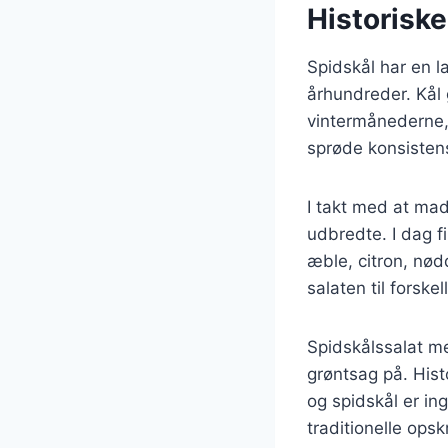
Historiske
Spidskål har en l
århundreder. Kål 
vintermånederne, 
sprøde konsistens
I takt med at mad
udbredte. I dag fi
æble, citron, nød
salaten til forsk
Spidskålssalat m
grøntsag på. Hist
og spidskål er in
traditionelle opsk