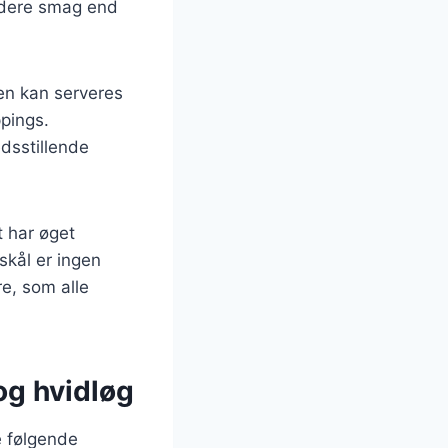
ildere smag end
Den kan serveres
ppings.
dsstillende
t har øget
dskål er ingen
e, som alle
og hvidløg
e følgende