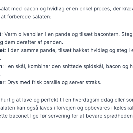
salat med bacon og hvidløg er en enkel proces, der kræv
r at forberede salaten:
t
: Varm olivenolien i en pande og tilsæt bacontern. Steg
ag dem derefter af panden.
et
: I den samme pande, tilsæt hakket hvidløg og steg i et
.
n
: I en skål, kombiner den snittede spidskål, bacon og 
.
er
: Drys med frisk persille og server straks.
hurtig at lave og perfekt til en hverdagsmiddag eller som
. Salaten kan også laves i forvejen og opbevares i kølesk
ætte baconet lige før servering for at bevare sprødheden