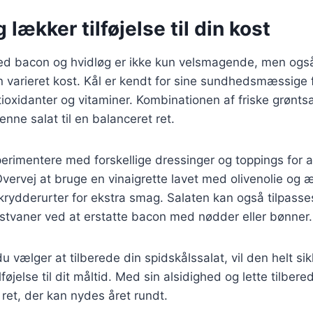
 lækker tilføjelse til din kost
ed bacon og hvidløg er ikke kun velsmagende, men også
n varieret kost. Kål er kendt for sine sundhedsmæssige 
tioxidanter og vitaminer. Kombinationen af friske grønts
nne salat til en balanceret ret.
rimentere med forskellige dressinger og toppings for a
ervej at bruge en vinaigrette lavet med olivenolie og 
e krydderurter for ekstra smag. Salaten kan også tilpasses
stvaner ved at erstatte bacon med nødder eller bønner.
 vælger at tilberede din spidskålssalat, vil den helt si
føjelse til dit måltid. Med sin alsidighed og lette tilbere
 ret, der kan nydes året rundt.