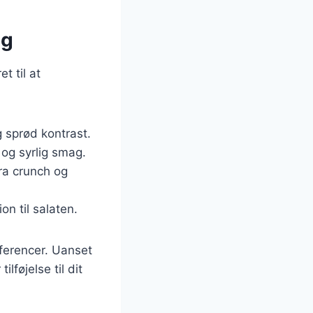
ag
t til at
g sprød kontrast.
 og syrlig smag.
tra crunch og
on til salaten.
æferencer. Uanset
lføjelse til dit