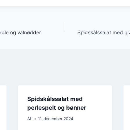
gation
æble og valnødder
Spidskålssalat med gr
Spidskålssalat med
perlespelt og bønner
Af
11. december 2024