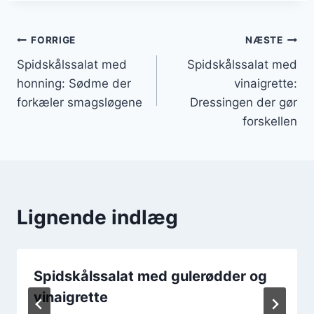
Indlægsnavigation
FORRIGE
NÆSTE
Spidskålssalat med
Spidskålssalat med
honning: Sødme der
vinaigrette:
forkæler smagsløgene
Dressingen der gør
forskellen
Lignende indlæg
Spidskålssalat med gulerødder og
vinaigrette