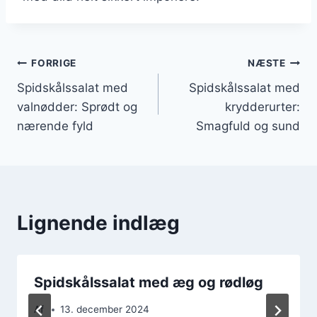
Indlægsnavigation
FORRIGE
NÆSTE
Spidskålssalat med
Spidskålssalat med
valnødder: Sprødt og
krydderurter:
nærende fyld
Smagfuld og sund
Lignende indlæg
Spidskålssalat med æg og rødløg
Af
13. december 2024