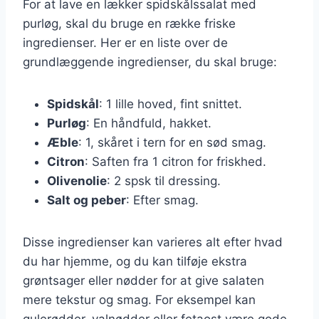
For at lave en lækker spidskålssalat med
purløg, skal du bruge en række friske
ingredienser. Her er en liste over de
grundlæggende ingredienser, du skal bruge:
Spidskål
: 1 lille hoved, fint snittet.
Purløg
: En håndfuld, hakket.
Æble
: 1, skåret i tern for en sød smag.
Citron
: Saften fra 1 citron for friskhed.
Olivenolie
: 2 spsk til dressing.
Salt og peber
: Efter smag.
Disse ingredienser kan varieres alt efter hvad
du har hjemme, og du kan tilføje ekstra
grøntsager eller nødder for at give salaten
mere tekstur og smag. For eksempel kan
gulerødder, valnødder eller fetaost være gode