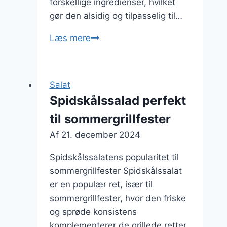
forskellige ingredienser, hvilket
gør den alsidig og tilpasselig til…
Spidskålssalat
Læs mere
med
røget
laks
Salat
og
Spidskålssalad perfekt
dild
til sommergrillfester
Af
21. december 2024
Spidskålssalatens popularitet til
sommergrillfester Spidskålssalat
er en populær ret, især til
sommergrillfester, hvor den friske
og sprøde konsistens
komplementerer de grillede retter