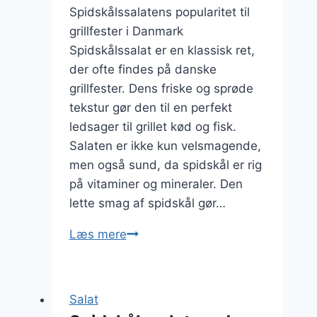
Spidskålssalatens popularitet til
grillfester i Danmark
Spidskålssalat er en klassisk ret,
der ofte findes på danske
grillfester. Dens friske og sprøde
tekstur gør den til en perfekt
ledsager til grillet kød og fisk.
Salaten er ikke kun velsmagende,
men også sund, da spidskål er rig
på vitaminer og mineraler. Den
lette smag af spidskål gør…
Spidskålssalat
Læs mere
med
citron
til
Salat
grillfest