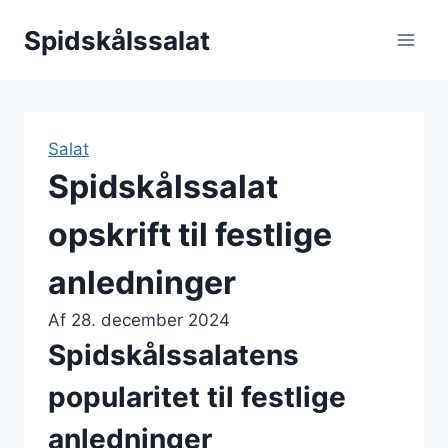
Fortsæt
Spidskålssalat
til
indhold
Salat
Spidskålssalat
opskrift til festlige
anledninger
Af
28. december 2024
Spidskålssalatens
popularitet til festlige
anledninger