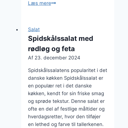
Spidskålssalat
Læs mere
med
olivenolie
og
Salat
paprika
Spidskålssalat med
rødløg og feta
Af
23. december 2024
Spidskålssalatens popularitet i det
danske køkken Spidskålssalat er
en populær ret i det danske
køkken, kendt for sin friske smag
og sprøde tekstur. Denne salat er
ofte en del af festlige måltider og
hverdagsretter, hvor den tilføjer
en lethed og farve til tallerkenen.