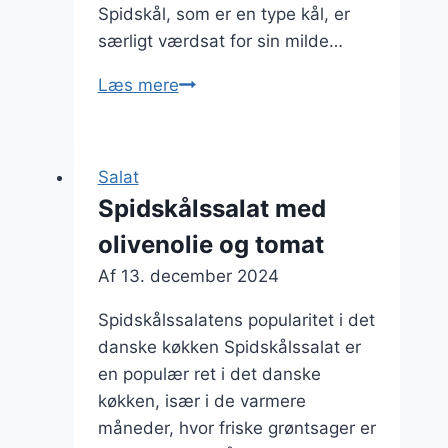
Spidskål, som er en type kål, er
særligt værdsat for sin milde…
Spidskålssalat
Læs mere
med
rødløg
og
Salat
feta
Spidskålssalat med
olivenolie og tomat
Af
13. december 2024
Spidskålssalatens popularitet i det
danske køkken Spidskålssalat er
en populær ret i det danske
køkken, især i de varmere
måneder, hvor friske grøntsager er