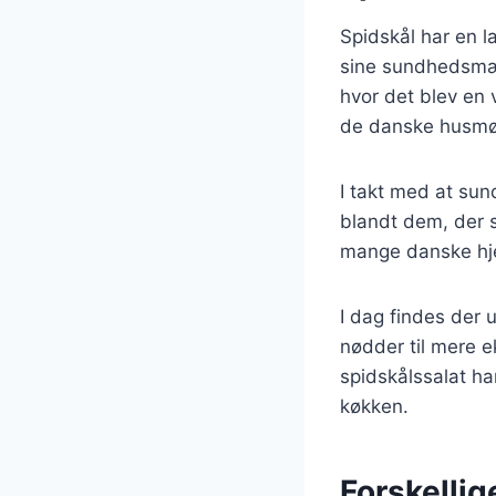
Spidskål har en la
sine sundhedsmæs
hvor det blev en 
de danske husmød
I takt med at sun
blandt dem, der s
mange danske hje
I dag findes der u
nødder til mere e
spidskålssalat ha
køkken.
Forskellig