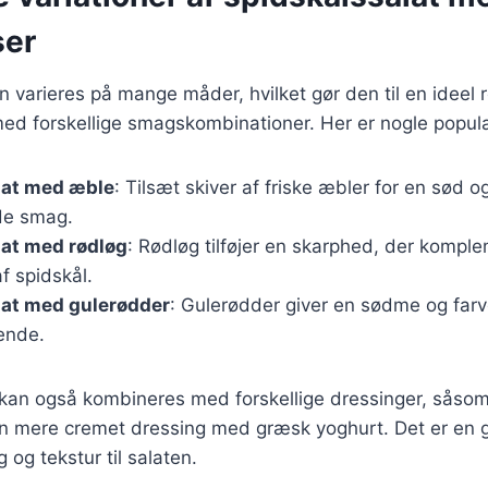
ser
 varieres på mange måder, hvilket gør den til en ideel re
ed forskellige smagskombinationer. Her er nogle populæ
lat med æble
: Tilsæt skiver af friske æbler for en sød 
lde smag.
lat med rødløg
: Rødløg tilføjer en skarphed, der kompl
f spidskål.
lat med gulerødder
: Gulerødder giver en sødme og farv
ende.
 kan også kombineres med forskellige dressinger, såsom
r en mere cremet dressing med græsk yoghurt. Det er en
g og tekstur til salaten.