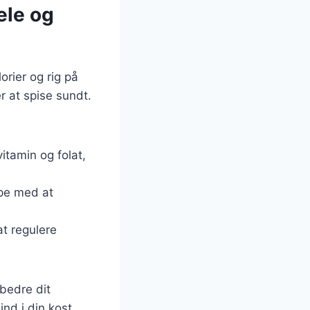
ele og
rier og rig på
r at spise sundt.
itamin og folat,
lpe med at
at regulere
rbedre dit
nd i din kost.