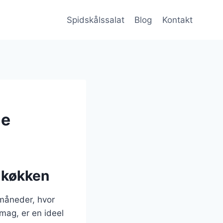
Spidskålssalat
Blog
Kontakt
ie
e køkken
 måneder, hvor
mag, er en ideel