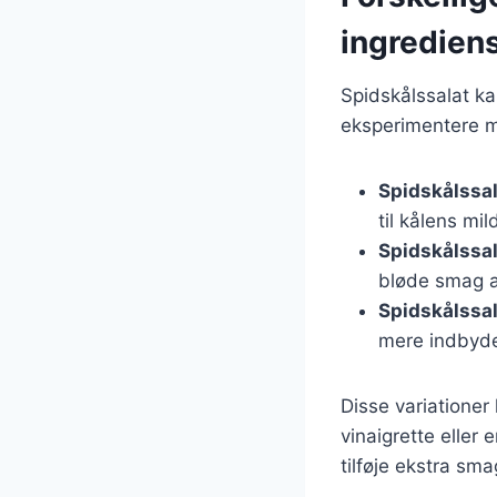
ingredien
Spidskålssalat kan
eksperimentere m
Spidskålssa
til kålens mi
Spidskålssa
bløde smag a
Spidskålssa
mere indbyd
Disse variationer
vinaigrette elle
tilføje ekstra sma