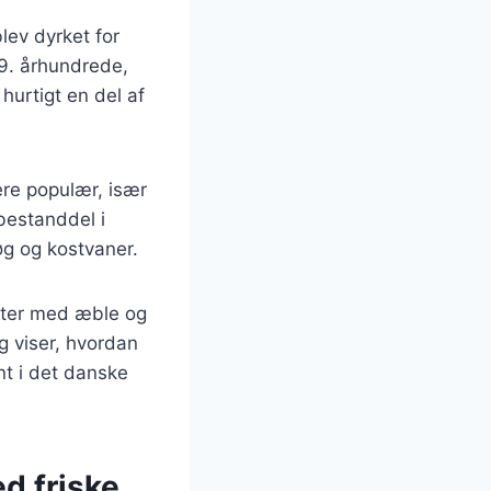
blev dyrket for
9. århundrede,
hurtigt en del af
ere populær, især
bestanddel i
g og kostvaner.
rifter med æble og
g viser, hvordan
nt i det danske
ed friske