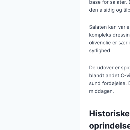
base for salater.
den alsidig og til
Salaten kan varie
kompleks dressin
olivenolie er sær
syrlighed.
Derudover er spid
blandt andet C-vi
sund fordøjelse. D
middagen.
Historiske
oprindels