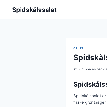
Fortsæt
Spidskålssalat
til
indhold
SALAT
Spidskåls
Af
3. december 2
Spidskålss
Spidskålssalat er
friske grøntsager