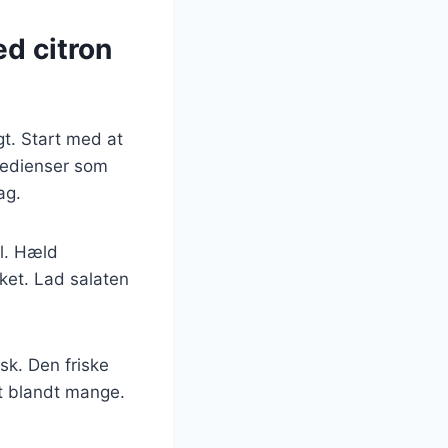
d citron
gt. Start med at
ngredienser som
ag.
ål. Hæld
ket. Lad salaten
isk. Den friske
it blandt mange.