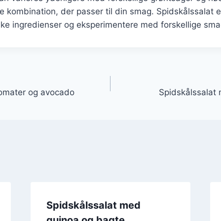
e kombination, der passer til din smag. Spidskålssalat e
ke ingredienser og eksperimentere med forskellige smag
gation
tomater og avocado
Spidskålssalat
Spidskålssalat med
quinoa og bagte