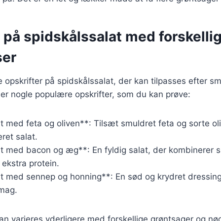
 på spidskålssalat med forskelli
ser
ge opskrifter på spidskålssalat, der kan tilpasses efter s
er nogle populære opskrifter, som du kan prøve:
t med feta og oliven**: Tilsæt smuldret feta og sorte ol
ret salat.
at med bacon og æg**: En fyldig salat, der kombinerer 
ekstra protein.
at med sennep og honning**: En sød og krydret dressing
smag.
kan varieres yderligere med forskellige grøntsager og nø