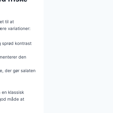
t til at
re variationer:
og sprød kontrast
ementerer den
e, der gør salaten
 en klassisk
 god måde at