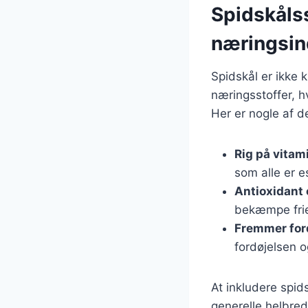
Spidskåls
næringsin
Spidskål er ikke 
næringsstoffer, h
Her er nogle af 
Rig på vitam
som alle er e
Antioxidant
bekæmpe frie 
Fremmer for
fordøjelsen 
At inkludere spid
generelle helbred