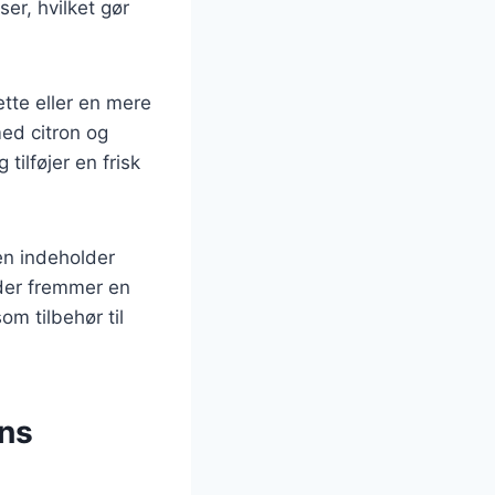
er, hvilket gør
tte eller en mere
ed citron og
ilføjer en frisk
en indeholder
 der fremmer en
som tilbehør til
ens