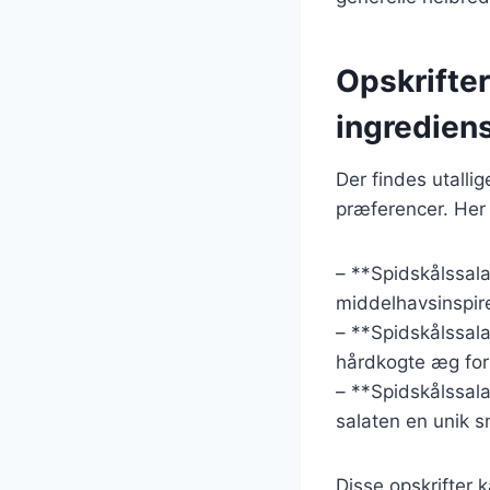
Opskrifter
ingredien
Der findes utalli
præferencer. Her 
– **Spidskålssala
middelhavsinspire
– **Spidskålssal
hårdkogte æg for 
– **Spidskålssal
salaten en unik 
Disse opskrifter 