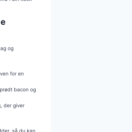
ge
mag og
iven for en
sprødt bacon og
, der giver
dder, så du kan