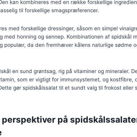
 Den kan kombineres med en række forskellige ingrediens
passelig til forskellige smagspræferencer.
res med forskellige dressinger, såsom en simpel vinaigre
g med honning og sennep. Kombinationen af spidskål m
lig populær, da den fremhæver kålens naturlige sødme og t
skål en sund grøntsag, rig på vitaminer og mineraler. D
tamin, som er vigtigt for immunsystemet, og kostfibre,
ette gør spidskålssalat til et sundt valg til frokost eller 
 perspektiver på spidskålssalat
e