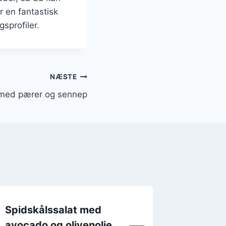
r en fantastisk
sprofiler.
NÆSTE
 med pærer og sennep
Spidskålssalat med
Spidsk
avocado og olivenolje
krydder