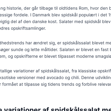
ng historie, der går tilbage til oldtidens Rom, hvor den 
sige fordele. I Danmark blev spidskål populært i det 1
vigtig del af den danske kost. Salater med spidskål blev 
res opskriftsamlinger.
dhedstrends har ændret sig, er spidskålssalat blevet m
øger sunde og lette måltider. Salaten er blevet en fast 
m, og opskrifterne er blevet tilpasset moderne smagslø
tallige variationer af spidskålssalat, fra klassiske opsk
ksotiske versioner med avocado og chili. Denne udviklin
r formået at tilpasse sig tidens trends og forblive releva
e variationer af spidskålssalat m