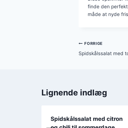
finde den perfekt
måde at nyde fris
Indlægsnavi
FORRIGE
Spidskålssalat med 
Lignende indlæg
d
Spidskålssalat med citron
og chili til sommerdage