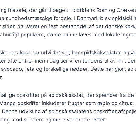
ang historie, der går tilbage til oldtidens Rom og Græke
ine sundhedsmæssige fordele. I Danmark blev spidskål i
r siden da været en fast bestanddel af det danske køkke
 hurtigt populære, da de kunne laves med lokale ingred
skernes kost har udviklet sig, har spidskålssalaten også
ter ofte enkle, men i dag ser vi en tendens til at inklud
avocado, feta og forskellige nødder. Dette har gjort spid
r.
tallige opskrifter på spidskålssalat, der spænder fra de t
ange opskrifter inkluderer frugter som æble og citrus, hv
n. Denne udvikling af spidskålssalatens opskrifter afspej
ning mod sundere og mere varierede retter.