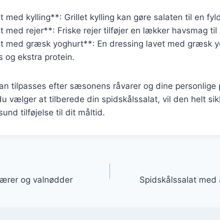
 med kylling**: Grillet kylling kan gøre salaten til en fyl
 med rejer**: Friske rejer tilføjer en lækker havsmag til
at med græsk yoghurt**: En dressing lavet med græsk y
 og ekstra protein.
kan tilpasses efter sæsonens råvarer og dine personlige
 vælger at tilberede din spidskålssalat, vil den helt si
d tilføjelse til dit måltid.
gation
pærer og valnødder
Spidskålssalat med