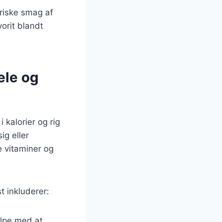
friske smag af
orit blandt
ele og
kalorier og rig
ig eller
e vitaminer og
t inkluderer:
ælpe med at