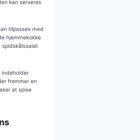
aten kan serveres
 kan tilpasses med
 både hjemmekokke
, spidskålssalat
n indeholder
 der fremmer en
sker at spise
ens