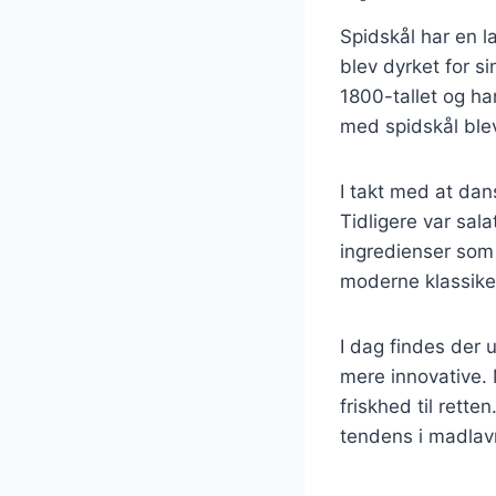
Spidskål har en l
blev dyrket for s
1800-tallet og ha
med spidskål blev
I takt med at dan
Tidligere var sala
ingredienser som 
moderne klassike
I dag findes der u
mere innovative. M
friskhed til rette
tendens i madlav