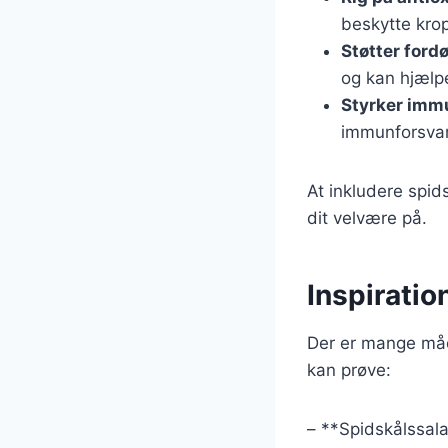
beskytte krop
Støtter ford
og kan hjælp
Styrker imm
immunforsvar
At inkludere spid
dit velvære på.
Inspiratio
Der er mange måde
kan prøve:
– **Spidskålssal