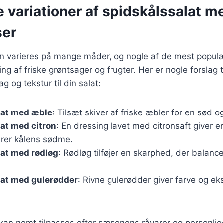
e variationer af spidskålssalat m
ser
an varieres på mange måder, og nogle af de mest populæ
ing af friske grøntsager og frugter. Her er nogle forslag t
ag og tekstur til din salat:
lat med æble
: Tilsæt skiver af friske æbler for en sød o
at med citron
: En dressing lavet med citronsaft giver e
rer kålens sødme.
lat med rødløg
: Rødløg tilføjer en skarphed, der balanc
lat med gulerødder
: Rivne gulerødder giver farve og ek
 kan nemt tilpasses efter sæsonens råvarer og personli