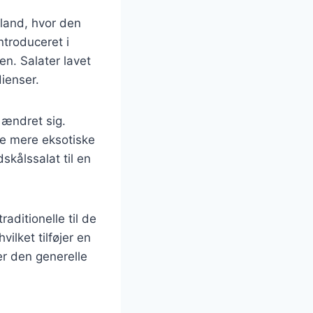
nland, hvor den
ntroduceret i
n. Salater lavet
ienser.
 ændret sig.
ere mere eksotiske
skålssalat til en
raditionelle til de
ilket tilføjer en
ler den generelle