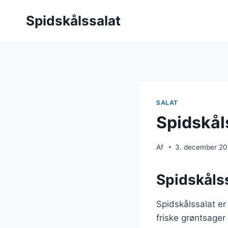
Fortsæt
Spidskålssalat
til
indhold
SALAT
Spidskål
Af
3. december 2
Spidskålss
Spidskålssalat e
friske grøntsager