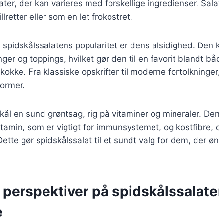
later, der kan varieres med forskellige ingredienser. Sal
illretter eller som en let frokostret.
l spidskålssalatens popularitet er dens alsidighed. Den
inger og toppings, hvilket gør den til en favorit blandt
kokke. Fra klassiske opskrifter til moderne fortolkninger
ormer.
ål en sund grøntsag, rig på vitaminer og mineraler. De
tamin, som er vigtigt for immunsystemet, og kostfibre,
Dette gør spidskålssalat til et sundt valg for dem, der øn
 perspektiver på spidskålssalat
e