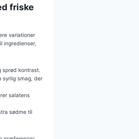
ed friske
re variationer
il ingredienser,
g sprød kontrast.
n syrlig smag, der
erer salatens
stra sødme til
ge præferencer.