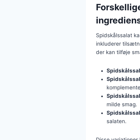
Forskellig
ingredien
Spidskålssalat k
inkluderer tilsætn
der kan tilføje sm
Spidskålssa
Spidskålssal
komplemente
Spidskålssa
milde smag.
Spidskålssa
salaten.
Disse variationer