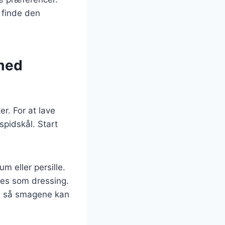
 finde den
 med
r. For at lave
spidskål. Start
m eller persille.
ges som dressing.
er, så smagene kan