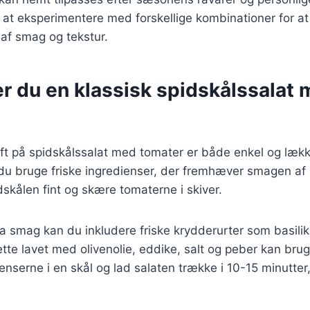
 at eksperimentere med forskellige kombinationer for at
af smag og tekstur.
r du en klassisk spidskålssalat
ift på spidskålssalat med tomater er både enkel og lække
du bruge friske ingredienser, der fremhæver smagen af 
dskålen fint og skære tomaterne i skiver.
tra smag kan du inkludere friske krydderurter som basiliku
ette lavet med olivenolie, eddike, salt og peber kan bru
ienserne i en skål og lad salaten trække i 10-15 minutt