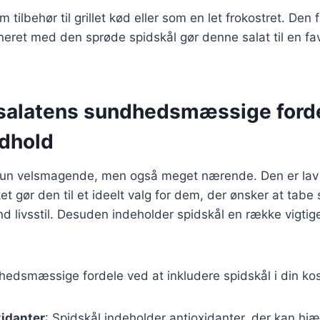
 tilbehør til grillet kød eller som en let frokostret. Den 
ret med den sprøde spidskål gør denne salat til en fav
salatens sundhedsmæssige ford
dhold
kun velsmagende, men også meget nærende. Den er lav i 
ket gør den til et ideelt valg for dem, der ønsker at tabe s
d livsstil. Desuden indeholder spidskål en række vigtig
edsmæssige fordele ved at inkludere spidskål i din kos
xidanter
: Spidskål indeholder antioxidanter, der kan hj