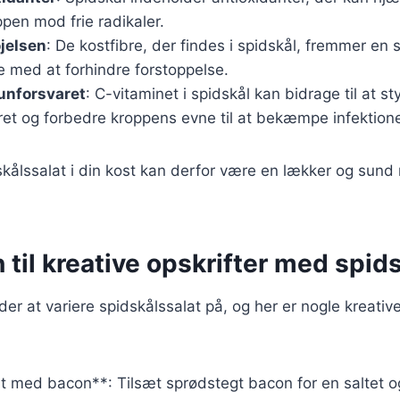
pen mod frie radikaler.
øjelsen
: De kostfibre, der findes i spidskål, fremmer en 
e med at forhindre forstoppelse.
unforsvaret
: C-vitaminet i spidskål kan bidrage til at st
et og forbedre kroppens evne til at bekæmpe infektione
skålssalat i din kost kan derfor være en lækker og sun
n til kreative opskrifter med spid
r at variere spidskålssalat på, og her er nogle kreative
at med bacon**: Tilsæt sprødstegt bacon for en saltet o