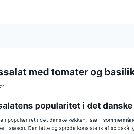
ssalat med tomater og basil
024
alatens popularitet i det dansk
r en populær ret i det danske køkken, især i sommermån
 er i sæson. Den lette og sprøde konsistens af spidskål g