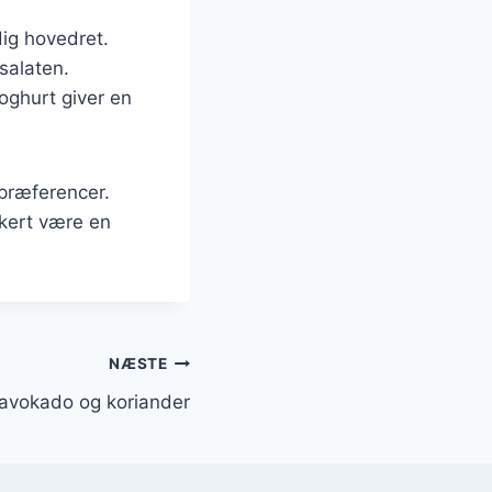
dig hovedret.
 salaten.
oghurt giver en
 præferencer.
kkert være en
NÆSTE
 avokado og koriander