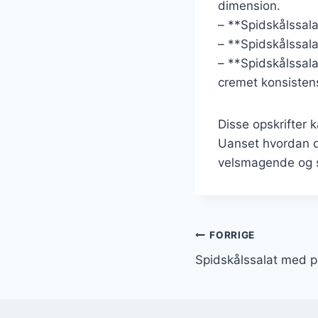
dimension.
– **Spidskålssalat
– **Spidskålssalat
– **Spidskålssal
cremet konsistens
Disse opskrifter 
Uanset hvordan du
velsmagende og sun
Indlægsnavi
FORRIGE
Spidskålssalat med 