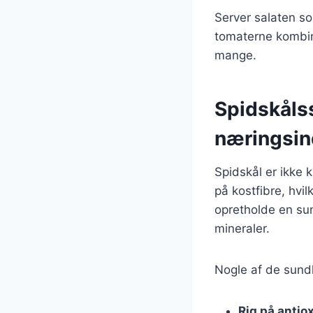
Server salaten som
tomaterne kombine
mange.
Spidskåls
næringsin
Spidskål er ikke 
på kostfibre, hvil
opretholde en sun
mineraler.
Nogle af de sundh
Rig på antio