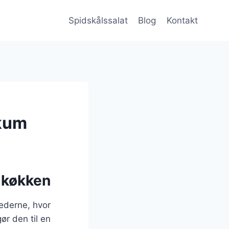
Spidskålssalat
Blog
Kontakt
ikum
e køkken
ederne, hvor
ør den til en