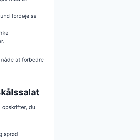
sund fordøjelse
yrke
r.
d måde at forbedre
skålssalat
 opskrifter, du
g sprød