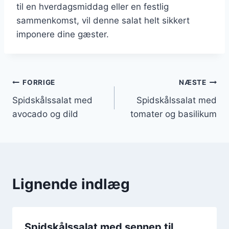
til en hverdagsmiddag eller en festlig
sammenkomst, vil denne salat helt sikkert
imponere dine gæster.
Indlægsnavigation
FORRIGE
NÆSTE
Spidskålssalat med
Spidskålssalat med
avocado og dild
tomater og basilikum
Lignende indlæg
Spidskålssalat med sennep til