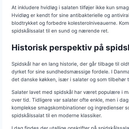
At inkludere hvidløg i salaten tilføjer ikke kun 
Hvidløg er kendt for sine antibakterielle og antiv
blodtrykket og forbedre kolesterolniveauerne. Kom
spidskålssalat til en sund og nærende ret.
Historisk perspektiv på spids
Spidskål har en lang historie, der går tilbage til
dyrket for sine sundhedsmæssige fordele. I Danmar
det danske køkken, især i salater og som tilbehør t
Salater lavet med spidskål har været populære i ma
over tid. Tidligere var salater ofte enkle, men i dag
komplekse smagskombinationer og ingredienser som
spidskålssalat til en moderne klassiker.
I dag findes der utallige opskrifter på spidskålssal