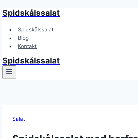
Spidskålssalat
Fortsæt
til
indhold
Spidskålssalat
Blog
Kontakt
Spidskålssalat
Salat