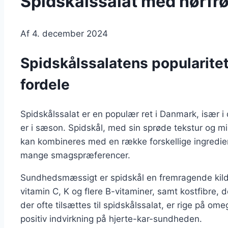
Spidskålssalat med hørfrø
Af
4. december 2024
Spidskålssalatens popularit
fordele
Spidskålssalat er en populær ret i Danmark, især 
er i sæson. Spidskål, med sin sprøde tekstur og mi
kan kombineres med en række forskellige ingrediense
mange smagspræferencer.
Sundhedsmæssigt er spidskål en fremragende kilde 
vitamin C, K og flere B-vitaminer, samt kostfibre, d
der ofte tilsættes til spidskålssalat, er rige på o
positiv indvirkning på hjerte-kar-sundheden.