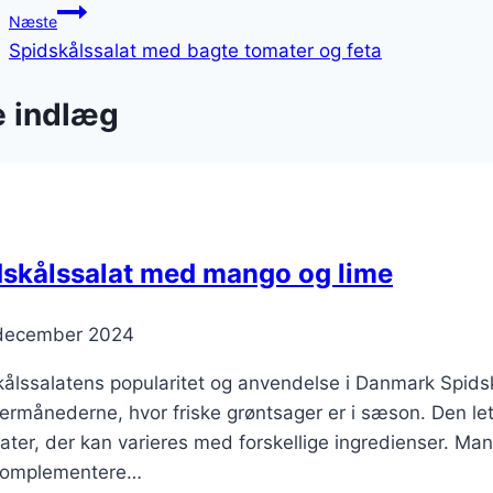
Næste
Spidskålssalat med bagte tomater og feta
e indlæg
dskålssalat med mango og lime
 december 2024
ålssalatens popularitet og anvendelse i Danmark Spidsk
månederne, hvor friske grøntsager er i sæson. Den lett
later, der kan varieres med forskellige ingredienser. 
t komplementere…