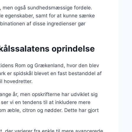
smag, men også sundhedsmæssige fordele.
irale egenskaber, samt for at kunne sænke
binationen af disse ingredienser gør
kålssalatens oprindelse
 oldtidens Rom og Grækenland, hvor den blev
k er spidskål blevet en fast bestanddel af
il hovedretter.
nge år, men opskrifterne har udviklet sig
 ser vi en tendens til at inkludere mere
 æble, citron og nødder. Dette har gjort
at, der varierer fra enkle til mere avancerede