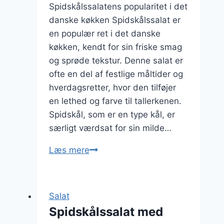
Spidskålssalatens popularitet i det
danske køkken Spidskålssalat er
en populær ret i det danske
køkken, kendt for sin friske smag
og sprøde tekstur. Denne salat er
ofte en del af festlige måltider og
hverdagsretter, hvor den tilføjer
en lethed og farve til tallerkenen.
Spidskål, som er en type kål, er
særligt værdsat for sin milde…
Spidskålssalat
Læs mere
med
tomat
og
Salat
dild
Spidskålssalat med