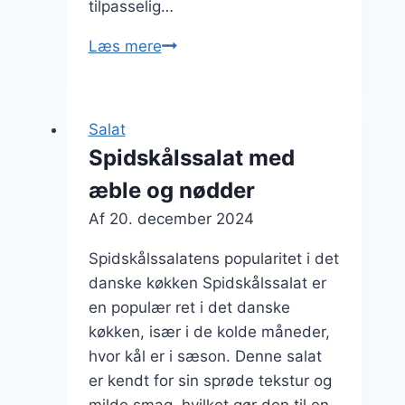
tilpasselig…
Spidskålssalat
Læs mere
med
kylling
og
Salat
rejer
Spidskålssalat med
æble og nødder
Af
20. december 2024
Spidskålssalatens popularitet i det
danske køkken Spidskålssalat er
en populær ret i det danske
køkken, især i de kolde måneder,
hvor kål er i sæson. Denne salat
er kendt for sin sprøde tekstur og