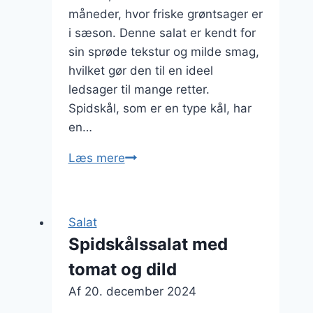
måneder, hvor friske grøntsager er
i sæson. Denne salat er kendt for
sin sprøde tekstur og milde smag,
hvilket gør den til en ideel
ledsager til mange retter.
Spidskål, som er en type kål, har
en…
Spidskålssalat
Læs mere
med
rødløg
og
Salat
feta
Spidskålssalat med
tomat og dild
Af
20. december 2024