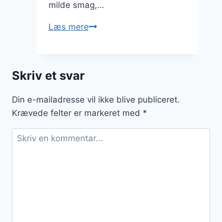
milde smag,…
Spidskålssalat
Læs mere
med
rejer
for
Skriv et svar
en
let
Din e-mailadresse vil ikke blive publiceret.
frokost
Krævede felter er markeret med
*