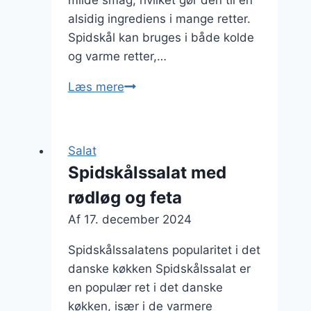
milde smag, hvilket gør den til en
alsidig ingrediens i mange retter.
Spidskål kan bruges i både kolde
og varme retter,…
Spidskålssalat
Læs mere
med
æble
og
Salat
nødder
Spidskålssalat med
rødløg og feta
Af
17. december 2024
Spidskålssalatens popularitet i det
danske køkken Spidskålssalat er
en populær ret i det danske
køkken, især i de varmere