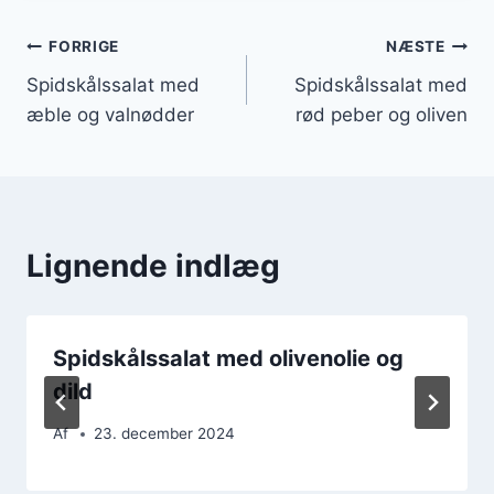
Indlægsnavigation
FORRIGE
NÆSTE
Spidskålssalat med
Spidskålssalat med
æble og valnødder
rød peber og oliven
Lignende indlæg
Spidskålssalat med olivenolie og
dild
Af
23. december 2024