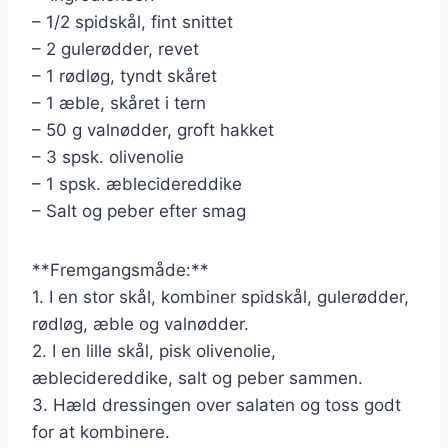
– 1/2 spidskål, fint snittet
– 2 gulerødder, revet
– 1 rødløg, tyndt skåret
– 1 æble, skåret i tern
– 50 g valnødder, groft hakket
– 3 spsk. olivenolie
– 1 spsk. æblecidereddike
– Salt og peber efter smag
**Fremgangsmåde:**
1. I en stor skål, kombiner spidskål, gulerødder,
rødløg, æble og valnødder.
2. I en lille skål, pisk olivenolie,
æblecidereddike, salt og peber sammen.
3. Hæld dressingen over salaten og toss godt
for at kombinere.