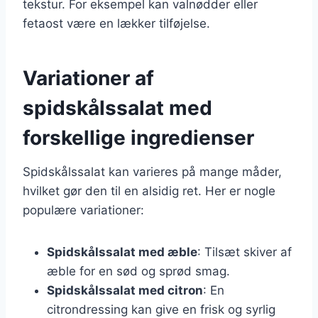
tekstur. For eksempel kan valnødder eller
fetaost være en lækker tilføjelse.
Variationer af
spidskålssalat med
forskellige ingredienser
Spidskålssalat kan varieres på mange måder,
hvilket gør den til en alsidig ret. Her er nogle
populære variationer:
Spidskålssalat med æble
: Tilsæt skiver af
æble for en sød og sprød smag.
Spidskålssalat med citron
: En
citrondressing kan give en frisk og syrlig