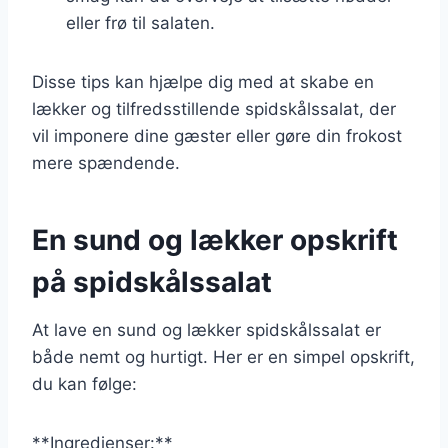
eller frø til salaten.
Disse tips kan hjælpe dig med at skabe en
lækker og tilfredsstillende spidskålssalat, der
vil imponere dine gæster eller gøre din frokost
mere spændende.
En sund og lækker opskrift
på spidskålssalat
At lave en sund og lækker spidskålssalat er
både nemt og hurtigt. Her er en simpel opskrift,
du kan følge:
**Ingredienser:**