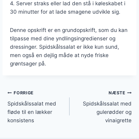
4. Server straks eller lad den stå i køleskabet i
30 minutter for at lade smagene udvikle sig.
Denne opskrift er en grundopskrift, som du kan
tilpasse med dine yndlingsingredienser og
dressinger. Spidskålssalat er ikke kun sund,
men også en dejlig måde at nyde friske
grøntsager på.
Indlægsnavigation
FORRIGE
NÆSTE
Spidskålssalat med
Spidskålssalat med
fløde til en lækker
gulerødder og
konsistens
vinaigrette