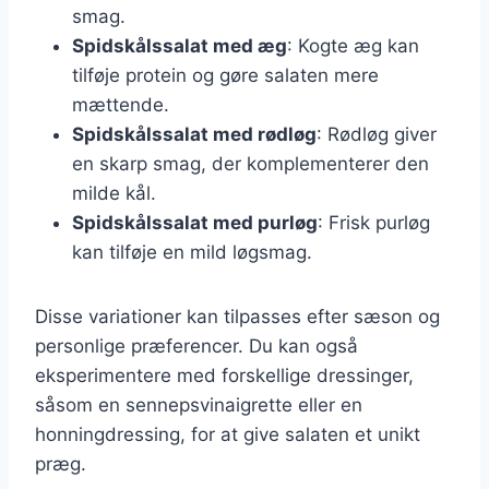
smag.
Spidskålssalat med æg
: Kogte æg kan
tilføje protein og gøre salaten mere
mættende.
Spidskålssalat med rødløg
: Rødløg giver
en skarp smag, der komplementerer den
milde kål.
Spidskålssalat med purløg
: Frisk purløg
kan tilføje en mild løgsmag.
Disse variationer kan tilpasses efter sæson og
personlige præferencer. Du kan også
eksperimentere med forskellige dressinger,
såsom en sennepsvinaigrette eller en
honningdressing, for at give salaten et unikt
præg.