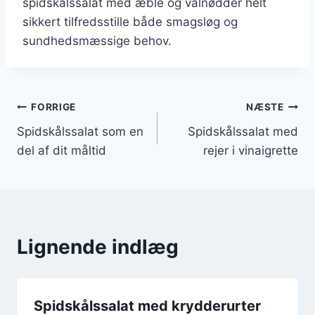
spidskålssalat med æble og valnødder helt
sikkert tilfredsstille både smagsløg og
sundhedsmæssige behov.
Indlægsnavigation
FORRIGE
NÆSTE
Spidskålssalat som en
Spidskålssalat med
del af dit måltid
rejer i vinaigrette
Lignende indlæg
Spidskålssalat med krydderurter