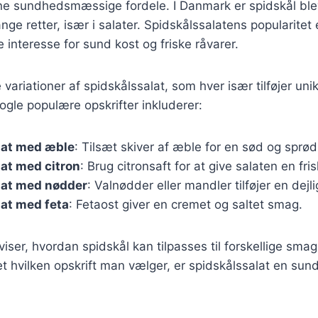
ine sundhedsmæssige fordele. I Danmark er spidskål ble
e retter, især i salater. Spidskålssalatens popularitet e
interesse for sund kost og friske råvarer.
variationer af spidskålssalat, som hver især tilføjer uni
gle populære opskrifter inkluderer:
lat med æble
: Tilsæt skiver af æble for en sød og sprød
at med citron
: Brug citronsaft for at give salaten en fri
lat med nødder
: Valnødder eller mandler tilføjer en dejl
at med feta
: Fetaost giver en cremet og saltet smag.
 viser, hvordan spidskål kan tilpasses til forskellige sm
 hvilken opskrift man vælger, er spidskålssalat en sun