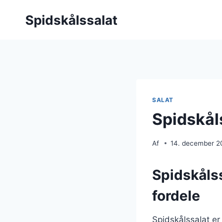
Fortsæt
Spidskålssalat
til
indhold
SALAT
Spidskål
Af
14. december 2
Spidskåls
fordele
Spidskålssalat er