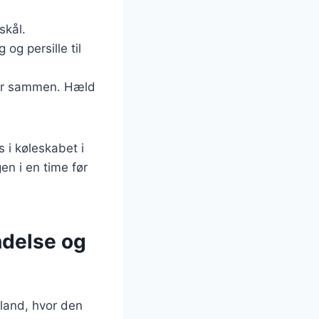
skål.
og persille til
peber sammen. Hæld
 i køleskabet i
en i en time før
ndelse og
nland, hvor den