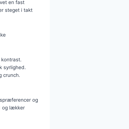
vet en fast
r steget i takt
kke
 kontrast.
sk syrlighed.
ig crunch.
agspræferencer og
d og lækker