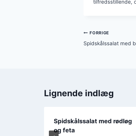
tilfredsstillende,
Indlægsnavi
FORRIGE
Spidskålssalat med b
Lignende indlæg
 citron
Spidskålssalat med rødløg
og feta