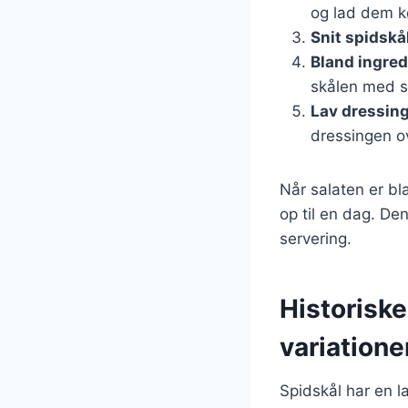
og lad dem kø
Snit spidskå
Bland ingre
skålen med s
Lav dressin
dressingen o
Når salaten er b
op til en dag. De
servering.
Historisk
variatione
Spidskål har en l