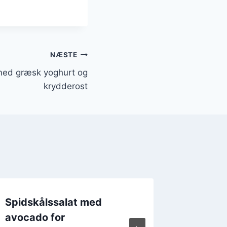
NÆSTE
med græsk yoghurt og
krydderost
Spidskålssalat med
Spidsk
avocado for
og kyll