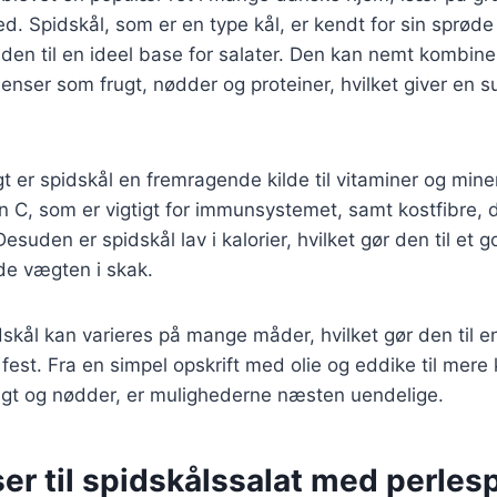
d. Spidskål, som er en type kål, er kendt for sin sprøde
 den til en ideel base for salater. Den kan nemt kombin
dienser som frugt, nødder og proteiner, hvilket giver en
er spidskål en fremragende kilde til vitaminer og mine
n C, som er vigtigt for immunsystemet, samt kostfibre,
esuden er spidskål lav i kalorier, hvilket gør den til et 
de vægten i skak.
skål kan varieres på mange måder, hvilket gør den til en
est. Fra en simpel opskrift med olie og eddike til mer
ugt og nødder, er mulighederne næsten uendelige.
er til spidskålssalat med perles