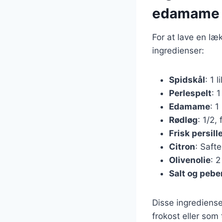
edamame
For at lave en l
ingredienser:
Spidskål
: 1 l
Perlespelt
: 
Edamame
: 1
Rødløg
: 1/2,
Frisk persill
Citron
: Safte
Olivenolie
: 2
Salt og pebe
Disse ingrediense
frokost eller som