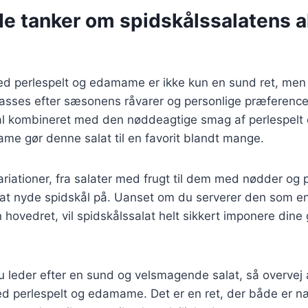
de tanker om spidskålssalatens a
ed perlespelt og edamame er ikke kun en sund ret, men 
lpasses efter sæsonens råvarer og personlige præferenc
kål kombineret med den nøddeagtige smag af perlespelt
me gør denne salat til en favorit blandt mange.
riationer, fra salater med frugt til dem med nødder og p
at nyde spidskål på. Uanset om du serverer den som en l
en hovedret, vil spidskålssalat helt sikkert imponere din
 leder efter en sund og velsmagende salat, så overvej 
ed perlespelt og edamame. Det er en ret, der både er 