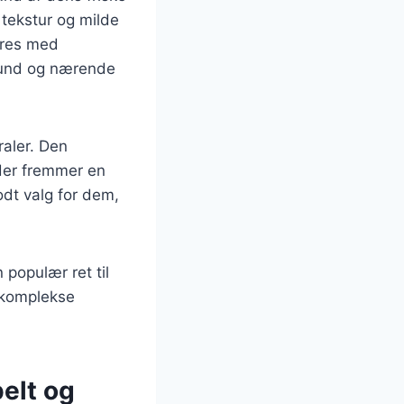
 tekstur og milde
eres med
 sund og nærende
raler. Den
 der fremmer en
godt valg for dem,
 populær ret til
e komplekse
pelt og