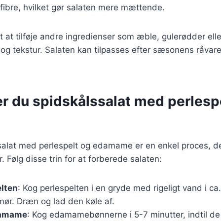
g fibre, hvilket gør salaten mere mættende.
t at tilføje andre ingredienser som æble, gulerødder elle
og tekstur. Salaten kan tilpasses efter sæsonens råvare
er du spidskålssalat med perlesp
ssalat med perlespelt og edamame er en enkel proces, d
 Følg disse trin for at forberede salaten:
elten
: Kog perlespelten i en gryde med rigeligt vand i ca
 mør. Dræn og lad den køle af.
damame
: Kog edamamebønnerne i 5-7 minutter, indtil d