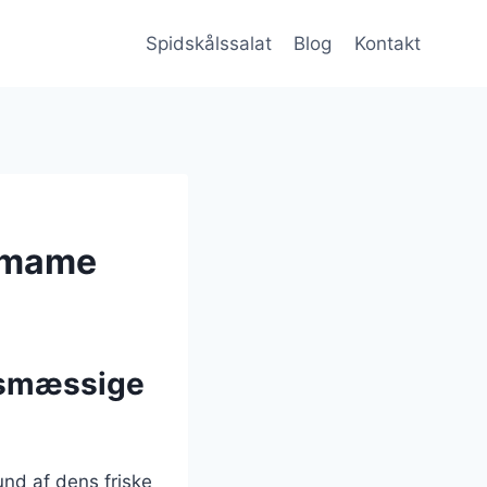
Spidskålssalat
Blog
Kontakt
damame
dsmæssige
und af dens friske