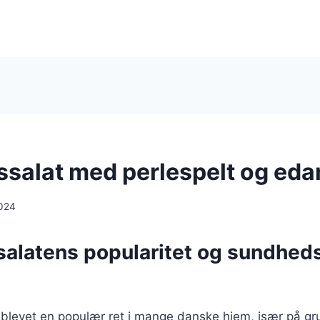
ssalat med perlespelt og e
024
salatens popularitet og sundhe
 blevet en populær ret i mange danske hjem, især på gr