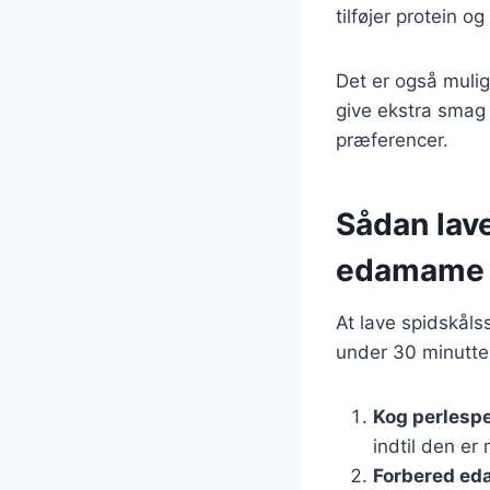
tilføjer protein o
Det er også mulig
give ekstra smag 
præferencer.
Sådan lav
edamame
At lave spidskål
under 30 minutter.
Kog perlesp
indtil den er
Forbered e