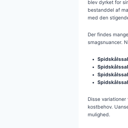
blev dyrket for s
bestanddel af mang
med den stigende 
Der findes mange 
smagsnuancer. No
Spidskålssa
Spidskålssal
Spidskålssa
Spidskålssal
Disse variationer
kostbehov. Uanset
mulighed.