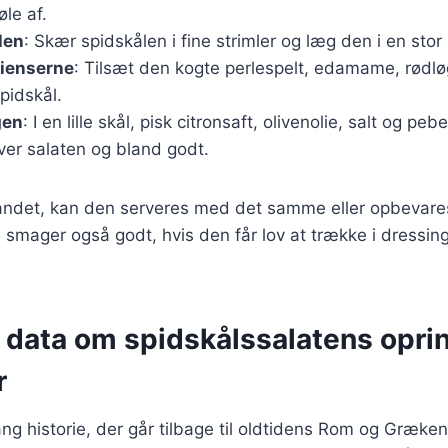
le af.
len
: Skær spidskålen i fine strimler og læg den i en stor 
dienserne
: Tilsæt den kogte perlespelt, edamame, rødløg 
pidskål.
gen
: I en lille skål, pisk citronsaft, olivenolie, salt og 
ver salaten og bland godt.
landet, kan den serveres med det samme eller opbevares
n smager også godt, hvis den får lov at trække i dressing
e data om spidskålssalatens opri
r
ang historie, der går tilbage til oldtidens Rom og Græke