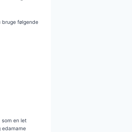
u bruge følgende
 som en let
 og edamame