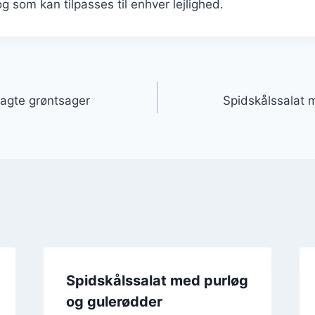
 og som kan tilpasses til enhver lejlighed.
gation
agte grøntsager
Spidskålssalat 
Spidskålssalat med purløg
og gulerødder