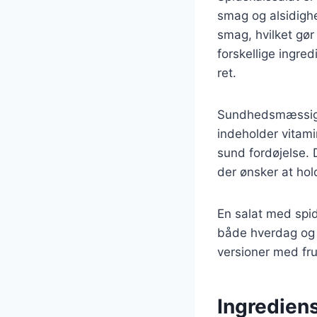
smag og alsidighe
smag, hvilket gør
forskellige ingre
ret.
Sundhedsmæssigt 
indeholder vitami
sund fordøjelse. D
der ønsker at hol
En salat med spid
både hverdag og f
versioner med fr
Ingrediens