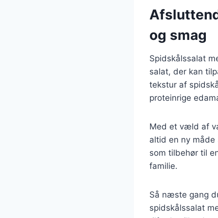
Afslutten
og smag
Spidskålssalat m
salat, der kan ti
tekstur af spids
proteinrige edama
Med et væld af va
altid en ny måde 
som tilbehør til 
familie.
Så næste gang du
spidskålssalat m