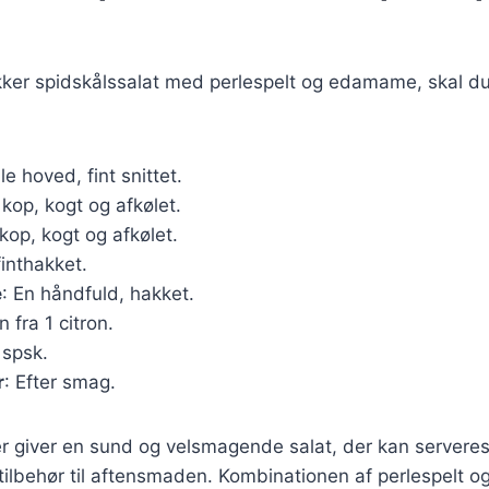
ækker spidskålssalat med perlespelt og edamame, skal d
ille hoved, fint snittet.
1 kop, kogt og afkølet.
 kop, kogt og afkølet.
 finthakket.
e
: En håndfuld, hakket.
n fra 1 citron.
 spsk.
r
: Efter smag.
r giver en sund og velsmagende salat, der kan serveres
 tilbehør til aftensmaden. Kombinationen af perlespelt