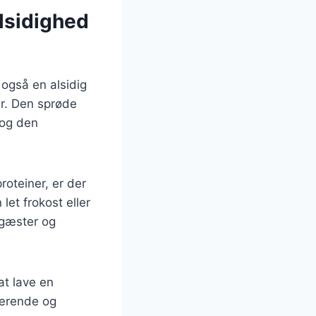
lsidighed
også en alsidig
er. Den sprøde
 og den
roteiner, er der
et frokost eller
e gæster og
at lave en
nærende og